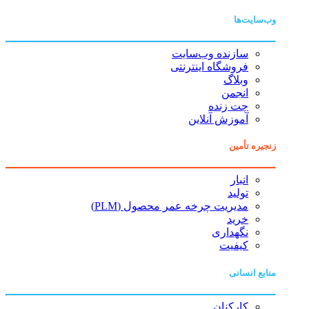
وب‌سایت‌ها
سازنده وب‌سایت
فروشگاه اینترنتی
وبلاگ
انجمن
چت زنده
آموزش آنلاین
زنجیره تأمین
انبار
تولید
مدیریت چرخه عمر محصول (PLM)
خرید
نگهداری
کیفیت
منابع انسانی
کارکنان