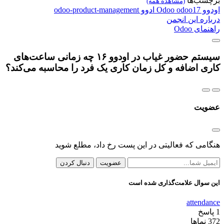
برچسب‌ها
(مشاهده همه)
اودوو
odoo17
Odoo
ادوو
odoo-product-management
درباره این انجمن
راهنمای Odoo
سیستم حضور غیاب در اودوو ۱۶ چه زمانی ساعت‌های
کاری اضافه و کل زمان کاری یک فرد را محاسبه می‌کند؟
عضویت
هنگامی که فعالیتی در این پست رخ داد، مطلع شوید
عضویت
دنبال کردن
این سوال علامت‌گذاری شده است
attendance
1
پاسخ
372
نماها