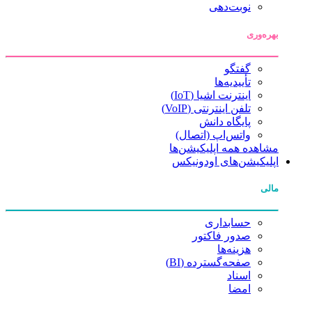
نوبت‌دهی
بهره‌وری
گفتگو
تأییدیه‌ها
اینترنت اشیا (IoT)
تلفن اینترنتی (VoIP)
پایگاه دانش
واتس‌اپ (اتصال)
مشاهده همه اپلیکیشن‌ها
اپلیکیشن‌های اودونیکس
مالی
حسابداری
صدور فاکتور
هزینه‌ها
صفحه‌گسترده (BI)
اسناد
امضا