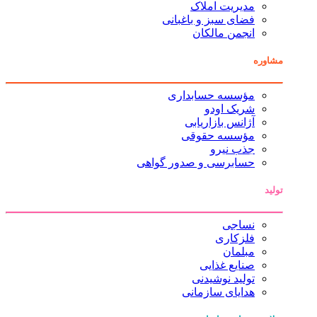
مدیریت املاک
فضای سبز و باغبانی
انجمن مالکان
مشاوره
مؤسسه حسابداری
شریک اودو
آژانس بازاریابی
مؤسسه حقوقی
جذب نیرو
حسابرسی و صدور گواهی
تولید
نساجی
فلزکاری
مبلمان
صنایع غذایی
تولید نوشیدنی
هدایای سازمانی