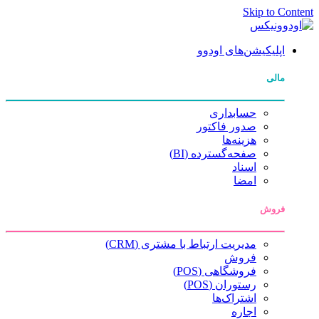
Skip to Content
اپلیکیشن‌های اودوو
مالی
حسابداری
صدور فاکتور
هزینه‌ها
صفحه‌گسترده (BI)
اسناد
امضا
فروش
مدیریت ارتباط با مشتری (CRM)
فروش
فروشگاهی (POS)
رستوران (POS)
اشتراک‌ها
اجاره