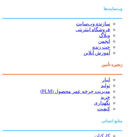
وب‌سایت‌ها
سازنده وب‌سایت
فروشگاه اینترنتی
وبلاگ
انجمن
چت زنده
آموزش آنلاین
زنجیره تأمین
انبار
تولید
مدیریت چرخه عمر محصول (PLM)
خرید
نگهداری
کیفیت
منابع انسانی
کارکنان