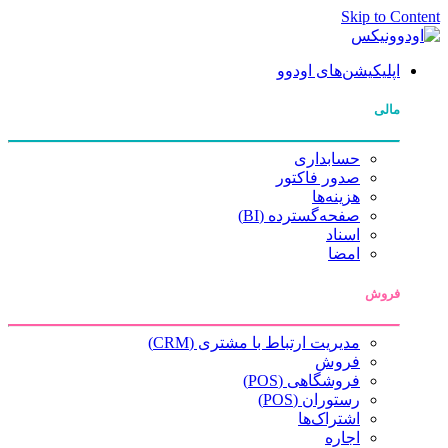
Skip to Content
اپلیکیشن‌های اودوو
مالی
حسابداری
صدور فاکتور
هزینه‌ها
صفحه‌گسترده (BI)
اسناد
امضا
فروش
مدیریت ارتباط با مشتری (CRM)
فروش
فروشگاهی (POS)
رستوران (POS)
اشتراک‌ها
اجاره