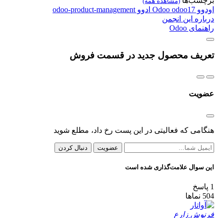
برچسب‌ها
(مشاهده همه)
اودوو
odoo17
Odoo
ادوو
odoo-product-management
درباره این انجمن
راهنمای Odoo
تعریف محصول جدید در قسمت فروش
عضویت
هنگامی که فعالیتی در این پست رخ داد، مطلع شوید
عضویت
دنبال کردن
این سوال علامت‌گذاری شده است
1
پاسخ
504
نماها
فرنوش زارع