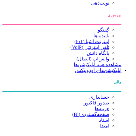
نوبت‌دهی
بهره‌وری
گفتگو
تأییدیه‌ها
اینترنت اشیا (IoT)
تلفن اینترنتی (VoIP)
پایگاه دانش
واتس‌اپ (اتصال)
مشاهده همه اپلیکیشن‌ها
اپلیکیشن‌های اودونیکس
مالی
حسابداری
صدور فاکتور
هزینه‌ها
صفحه‌گسترده (BI)
اسناد
امضا