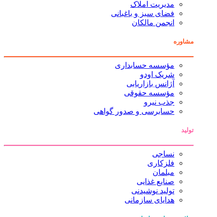
مدیریت املاک
فضای سبز و باغبانی
انجمن مالکان
مشاوره
مؤسسه حسابداری
شریک اودو
آژانس بازاریابی
مؤسسه حقوقی
جذب نیرو
حسابرسی و صدور گواهی
تولید
نساجی
فلزکاری
مبلمان
صنایع غذایی
تولید نوشیدنی
هدایای سازمانی