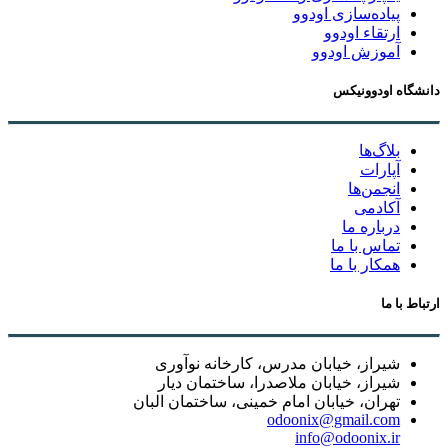
پیاده‌سازی اودوو
ارتقاء اودوو
آموزش اودوو
دانشگاه اودوونیکس
بلاگ‌ها
آپارات
انجمن‌ها
آکادمی
درباره ما
تماس با ما
همکار با ما
ارتباط با ما
شیراز، خیابان مدرس، کارخانه نوآوری
شیراز، خیابان ملاصدرا، ساختمان دیار
تهران، خیابان امام خمینی، ساختمان البان
odoonix@gmail.com
info@odoonix.ir