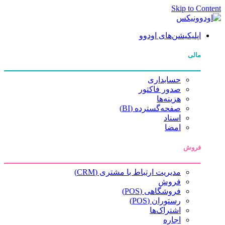
Skip to Content
اپلیکیشن‌های اودوو
مالی
حسابداری
صدور فاکتور
هزینه‌ها
صفحه‌گسترده (BI)
اسناد
امضا
فروش
مدیریت ارتباط با مشتری (CRM)
فروش
فروشگاهی (POS)
رستوران (POS)
اشتراک‌ها
اجاره