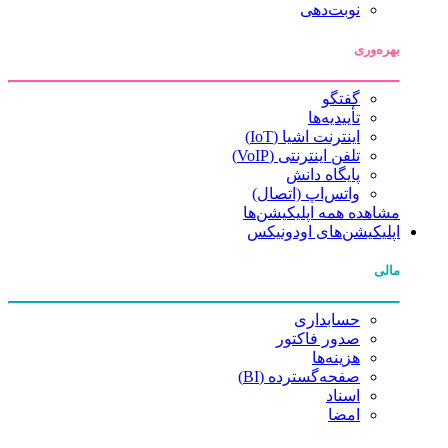
نوبت‌دهی
بهره‌وری
گفتگو
تأییدیه‌ها
اینترنت اشیا (IoT)
تلفن اینترنتی (VoIP)
پایگاه دانش
واتس‌اپ (اتصال)
مشاهده همه اپلیکیشن‌ها
اپلیکیشن‌های اودونیکس
مالی
حسابداری
صدور فاکتور
هزینه‌ها
صفحه‌گسترده (BI)
اسناد
امضا