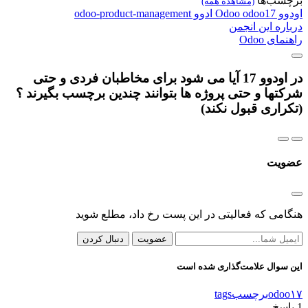
برچسب‌ها
(مشاهده همه)
اودوو
odoo17
Odoo
ادوو
odoo-product-management
درباره این انجمن
راهنمای Odoo
در اودوو 17 آیا می شود برای مخاطبان فردی و حتی
شرکتها و حتی پروژه ها بتوانند چندین برچسب بگیرند ؟
(تکراری قبول نکند)
عضویت
هنگامی که فعالیتی در این پست رخ داد، مطلع شوید
عضویت
دنبال کردن
این سوال علامت‌گذاری شده است
odoo۱۷
برچسب
tags
1
پاسخ