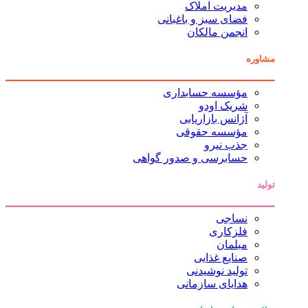
مدیریت املاک
فضای سبز و باغبانی
انجمن مالکان
مشاوره
مؤسسه حسابداری
شریک اودو
آژانس بازاریابی
مؤسسه حقوقی
جذب نیرو
حسابرسی و صدور گواهی
تولید
نساجی
فلزکاری
مبلمان
صنایع غذایی
تولید نوشیدنی
هدایای سازمانی