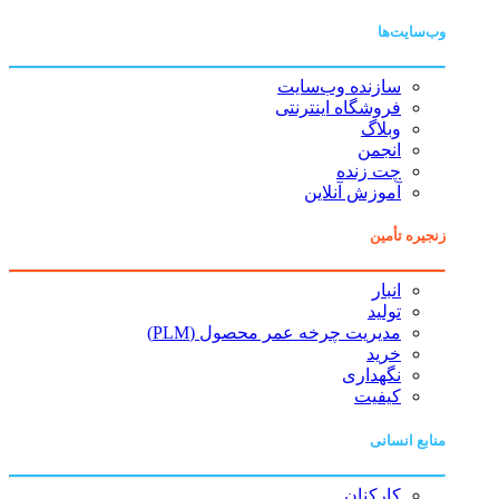
وب‌سایت‌ها
سازنده وب‌سایت
فروشگاه اینترنتی
وبلاگ
انجمن
چت زنده
آموزش آنلاین
زنجیره تأمین
انبار
تولید
مدیریت چرخه عمر محصول (PLM)
خرید
نگهداری
کیفیت
منابع انسانی
کارکنان