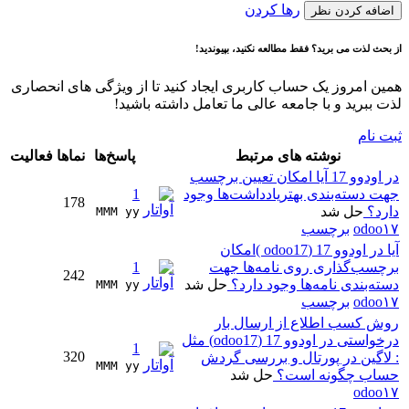
رها کردن
اضافه کردن نظر
از بحث لذت می برید؟ فقط مطالعه نکنید، بپیوندید!
همین امروز یک حساب کاربری ایجاد کنید تا از ویژگی های انحصاری
لذت ببرید و با جامعه عالی ما تعامل داشته باشید!
ثبت نام
نوشته های مرتبط
پاسخ‌ها
نماها
فعالیت
در اودوو 17 آیا امکان تعیین برچسب
جهت دسته‌بندی بهتریادداشت‌ها وجود
1
178
دارد؟
حل شد
MMM yy 
odoo۱۷
برچسب
آیا در اودوو 17 (odoo17 )امکان
برچسب‌گذاری روی نامه‌ها جهت
1
242
دسته‌بندی نامه‌ها وجود دارد؟
حل شد
MMM yy 
odoo۱۷
برچسب
روش کسب اطلاع از ارسال بار
درخواستی در اودوو 17 (odoo17) مثل
1
320
: لاگین در پورتال و بررسی گردش
MMM yy 
حساب چگونه است؟
حل شد
odoo۱۷