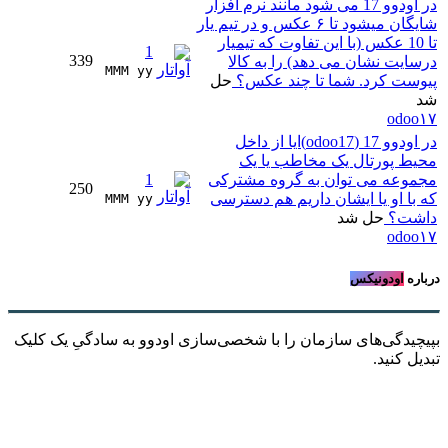
در اودوو 17 می شود مانند نرم افزار
شایگان میشود تا ۶ عکس و در تیم یار
تا 10 عکس (با این تفاوت که تیمیار
1
339
درسایت نشان می دهد) را به کالا
MMM yy 
پیوست کرد. شما تا چند عکس؟
حل
شد
odoo۱۷
در اودوو 17 (odoo17)ایا از داخل
محیط پورتال یک مخاطب یا یک
مجموعه می توان به گروه مشترکی
1
250
که با او یا ایشان داریم هم دسترسی
MMM yy 
داشت؟
حل شد
odoo۱۷
درباره
اودونیکس
بپیچیدگی‌های سازمان را با شخصی‌سازی اودوو به سادگیِ یک کلیک
تبدیل کنید.