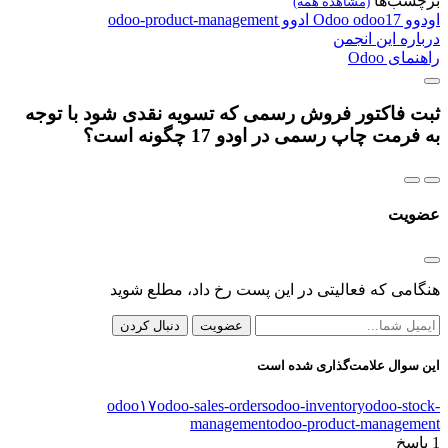
برچسب‌ها
(مشاهده همه)
اودوو
odoo17
Odoo
ادوو
odoo-product-management
درباره این انجمن
راهنمای Odoo
ثبت فاکتور فروش رسمی که تسویه نقدی شود با توجه
به فرمت چاپ رسمی در اودو 17 چگونه است؟
عضویت
هنگامی که فعالیتی در این پست رخ داد، مطلع شوید
عضویت
دنبال کردن
این سوال علامت‌گذاری شده است
odoo۱۷
odoo-sales-orders
odoo-inventory
odoo-stock-
management
odoo-product-management
1
پاسخ