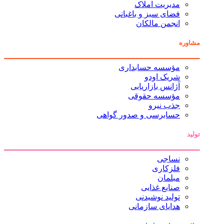
مدیریت املاک
فضای سبز و باغبانی
انجمن مالکان
مشاوره
مؤسسه حسابداری
شریک اودو
آژانس بازاریابی
مؤسسه حقوقی
جذب نیرو
حسابرسی و صدور گواهی
تولید
نساجی
فلزکاری
مبلمان
صنایع غذایی
تولید نوشیدنی
هدایای سازمانی