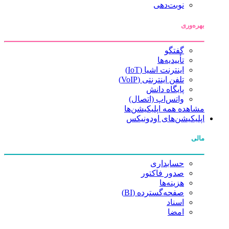
نوبت‌دهی
بهره‌وری
گفتگو
تأییدیه‌ها
اینترنت اشیا (IoT)
تلفن اینترنتی (VoIP)
پایگاه دانش
واتس‌اپ (اتصال)
مشاهده همه اپلیکیشن‌ها
اپلیکیشن‌های اودونیکس
مالی
حسابداری
صدور فاکتور
هزینه‌ها
صفحه‌گسترده (BI)
اسناد
امضا