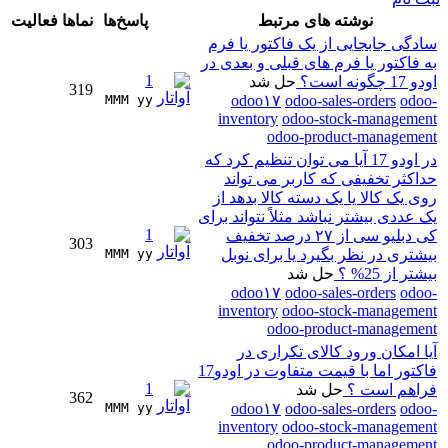
نوشته های مرتبط
پاسخ‌ها
نماها
فعالیت
سادگی جابجایی از یک فاکتور یا فرم
به فاکتور یا فرم های قبلی و بعدی در
1
اودو 17 چگونه است؟
حل شد
319
MMM yy 
odoo۱۷
odoo-sales-orders
odoo-
inventory
odoo-stock-management
odoo-product-management
در اودو 17 آیا می توان تنظیم کرد که
حداکثر تخفیفی که کاربر می تواند
روی یک کالا یا یک دسته کالا بدهد از
یک عددی بیشتر نباشد مثلاً نتواند برای
1
کی دبلیو سی از ۲۷ درصد تخفیف
303
بیشتری در نظر بگیرد یا برای نوبل
MMM yy 
بیشتر از 25% ؟
حل شد
odoo۱۷
odoo-sales-orders
odoo-
inventory
odoo-stock-management
odoo-product-management
آیا امکان ورود کالای تکراری در
فاکتور اما با قیمت متفاوت در اودو17
1
فراهم است ؟
حل شد
362
MMM yy 
odoo۱۷
odoo-sales-orders
odoo-
inventory
odoo-stock-management
odoo-product-management