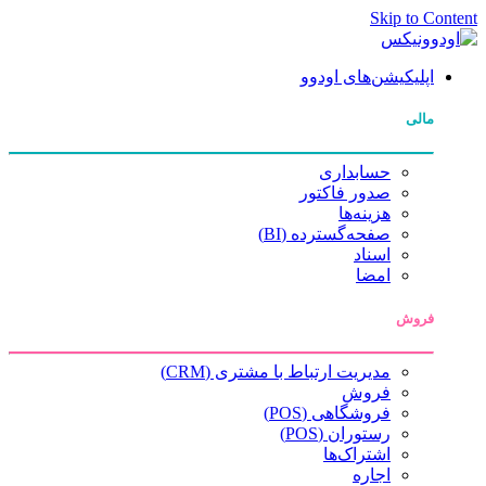
Skip to Content
اپلیکیشن‌های اودوو
مالی
حسابداری
صدور فاکتور
هزینه‌ها
صفحه‌گسترده (BI)
اسناد
امضا
فروش
مدیریت ارتباط با مشتری (CRM)
فروش
فروشگاهی (POS)
رستوران (POS)
اشتراک‌ها
اجاره