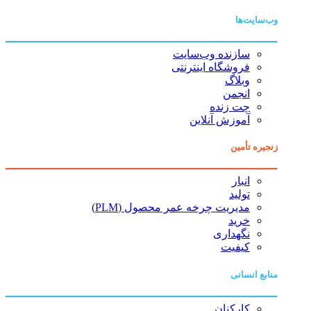
وب‌سایت‌ها
سازنده وب‌سایت
فروشگاه اینترنتی
وبلاگ
انجمن
چت زنده
آموزش آنلاین
زنجیره تأمین
انبار
تولید
مدیریت چرخه عمر محصول (PLM)
خرید
نگهداری
کیفیت
منابع انسانی
کارکنان