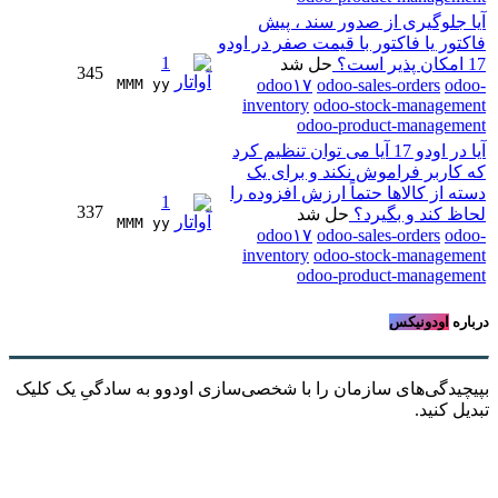
آیا جلوگیری از صدور سند ، پیش
فاکتور یا فاکتور با قیمت صفر در اودو
1
17 امکان پذیر است؟
حل شد
345
MMM yy 
odoo۱۷
odoo-sales-orders
odoo-
inventory
odoo-stock-management
odoo-product-management
آیا در اودو 17 آیا می توان تنظیم کرد
که کاربر فراموش نکند و برای یک
دسته از کالاها حتماً ارزش افزوده را
1
337
لحاظ کند و بگیرد؟
حل شد
MMM yy 
odoo۱۷
odoo-sales-orders
odoo-
inventory
odoo-stock-management
odoo-product-management
درباره
اودونیکس
بپیچیدگی‌های سازمان را با شخصی‌سازی اودوو به سادگیِ یک کلیک
تبدیل کنید.