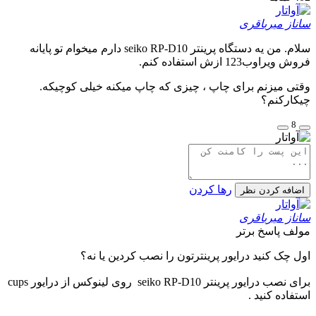
ساناز میرباقری
سلام. من یه دستگاه پرینتر seiko RP-D10 دارم میخوام تو پایانه
فروش ویراوب123 ازش استفاده کنم.
وقتی میزنم برای چاپ ، چیزی که چاپ میکنه خیلی کوچیکه.
چیکارکنم؟
8
رها کردن
اضافه کردن نظر
ساناز میرباقری
مولف
پاسخ برتر
اول چک کنید درایور پرینترتون را نصب کردین یا نه؟
برای نصب درایور پرینتر
seiko RP-D10
روی لینوکس از درایور cups
استفاده کنید .