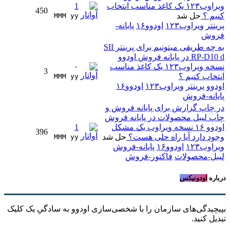
ویراوب۱۲۳ یک کاغذ مناسب انتخاب
1
450
کنیم ؟
حل شد
MMM yy 
پرینتر
ویراوب۱۲۳
اودوو۱۶
پایانه-
فروش
به چه طریقی میتونیم برای پرینتر SII
RP-D10 d در پایانه فروش اودوو
نسخه ویراوب۱۲۳ یک کاغذ مناسب
۰
3
انتخاب کنیم ؟
MMM yy 
اودوو
پرینتر
ویراوب۱۲۳
اودوو۱۶
پایانه-فروش
در چاپ گزارش برای پایانه فروش و
چاپ لیبل محصولات در پایانه فروش
اودوو ۱۶ نسخه ویراوب یک مشکل
1
396
وجود دارد آیا راه حلی هست؟
حل شد
MMM yy 
ویراوب۱۲۳
اودوو۱۶
پایانه-فروش
لیبل-محصولات
فاکتور-فروش
درباره
اودونیکس
بپیچیدگی‌های سازمان را با شخصی‌سازی اودوو به سادگیِ یک کلیک
تبدیل کنید.