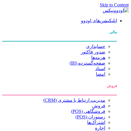
Skip to Content
اپلیکیشن‌های اودوو
مالی
حسابداری
صدور فاکتور
هزینه‌ها
صفحه‌گسترده (BI)
اسناد
امضا
فروش
مدیریت ارتباط با مشتری (CRM)
فروش
فروشگاهی (POS)
رستوران (POS)
اشتراک‌ها
اجاره