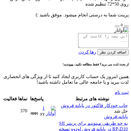
روی 50*72 تنظیم شده
پرینت شما به درستی انجام میشود. موفق باشید :)
0
رها کردن
اضافه کردن نظر
از بحث لذت می برید؟ فقط مطالعه نکنید، بپیوندید!
همین امروز یک حساب کاربری ایجاد کنید تا از ویژگی های انحصاری
لذت ببرید و با جامعه عالی ما تعامل داشته باشید!
ثبت نام
نوشته های مرتبط
پاسخ‌ها
نماها
فعالیت
چاپ خودکار فاکتور در پایانه فروش
1
370
حل شد
MMM yy 
پایانه-فروش
به چه طریقی میتونیم برای پرینتر SII
RP-D10 در پایانه فروش اودوو نسخه