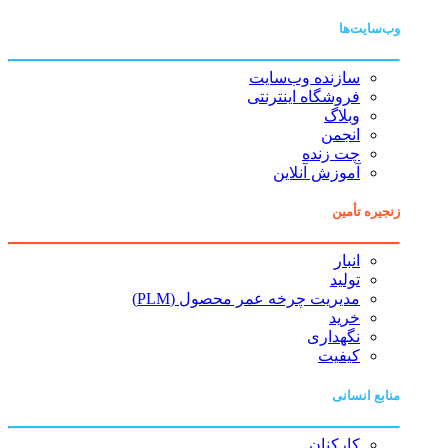
وب‌سایت‌ها
سازنده وب‌سایت
فروشگاه اینترنتی
وبلاگ
انجمن
چت زنده
آموزش آنلاین
زنجیره تأمین
انبار
تولید
مدیریت چرخه عمر محصول (PLM)
خرید
نگهداری
کیفیت
منابع انسانی
کارکنان