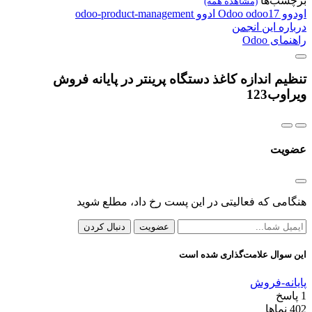
برچسب‌ها
(مشاهده همه)
اودوو
odoo17
Odoo
ادوو
odoo-product-management
درباره این انجمن
راهنمای Odoo
تنظیم اندازه کاغذ دستگاه پرینتر در پایانه فروش
ویراوب123
عضویت
هنگامی که فعالیتی در این پست رخ داد، مطلع شوید
عضویت
دنبال کردن
این سوال علامت‌گذاری شده است
پایانه-فروش
1
پاسخ
402
نماها