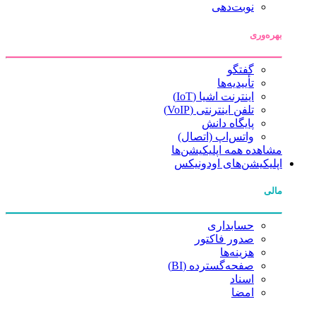
نوبت‌دهی
بهره‌وری
گفتگو
تأییدیه‌ها
اینترنت اشیا (IoT)
تلفن اینترنتی (VoIP)
پایگاه دانش
واتس‌اپ (اتصال)
مشاهده همه اپلیکیشن‌ها
اپلیکیشن‌های اودونیکس
مالی
حسابداری
صدور فاکتور
هزینه‌ها
صفحه‌گسترده (BI)
اسناد
امضا