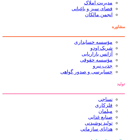
مدیریت املاک
فضای سبز و باغبانی
انجمن مالکان
مشاوره
مؤسسه حسابداری
شریک اودو
آژانس بازاریابی
مؤسسه حقوقی
جذب نیرو
حسابرسی و صدور گواهی
تولید
نساجی
فلزکاری
مبلمان
صنایع غذایی
تولید نوشیدنی
هدایای سازمانی