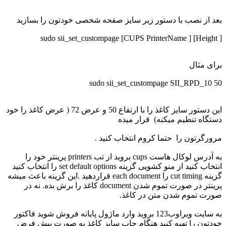
بعد از نصب با دستور زیر سایز صفحه شخصی خودتون را بسازید
sudo sii_set_custompage [CUPS PrinterName ] [Height ]
برای مثال
sudo sii_set_custompage SII_RPD_10 50
این دستور سایز کاغذ را با ارتفاع 50 و عرض 72 ( عرض کاغذ را خود
دستگاه تنطیم میکنه) قرار میده
مرورگرتون را حتما کروم انتخاب کنید .
به آدرس لوکال هاست cups بروید از تب printers پرینتر خود را
انتخاب کنید از منو کشویی گزینه set default options را انتخاب کنید
گزینه cut timing را each document قراردهید .این گزینه باعث میشه
پرینتر در صورت تموم شدن document کاغذ را برش بده. نه در
صورت تموم شدن متن در کاغذ.
به سایت ویراوب123 بروید وارد ماژول پایانه فروش شوید فاکتور
خودتون را تهیه کنید هنگام چاپ سایز کاغذ به صورت پیش فرض