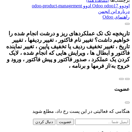
برچسب‌ها
(مشاهده همه)
اودوو
odoo17
Odoo
ادوو
odoo-product-management
درباره این انجمن
راهنمای Odoo
تاریخچه تک تک عملکردهای ریز و درشت انجام شده را
خواهیم داشت؟ تغییر نام فاکتور ، تغییر ردیفها ، تفییر
تاریخ ، تغییر تخفیف ردیف یا تخفیف پایین ، تغییر نماینده
فاکتور و ابطال ها ، ویرایش هایی که انجام شده ، لایک
کردن یک عملکرد ، صدور فاکتور و پیش فاکتور ، ورود و
خروج به/از فرمها و برنامه ،
عضویت
هنگامی که فعالیتی در این پست رخ داد، مطلع شوید
عضویت
دنبال کردن