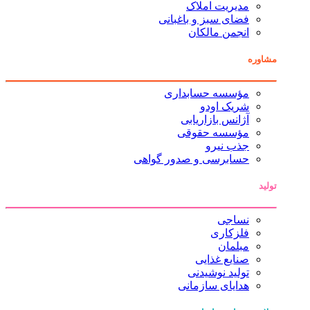
مدیریت املاک
فضای سبز و باغبانی
انجمن مالکان
مشاوره
مؤسسه حسابداری
شریک اودو
آژانس بازاریابی
مؤسسه حقوقی
جذب نیرو
حسابرسی و صدور گواهی
تولید
نساجی
فلزکاری
مبلمان
صنایع غذایی
تولید نوشیدنی
هدایای سازمانی