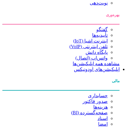
نوبت‌دهی
بهره‌وری
گفتگو
تأییدیه‌ها
اینترنت اشیا (IoT)
تلفن اینترنتی (VoIP)
پایگاه دانش
واتس‌اپ (اتصال)
مشاهده همه اپلیکیشن‌ها
اپلیکیشن‌های اودونیکس
مالی
حسابداری
صدور فاکتور
هزینه‌ها
صفحه‌گسترده (BI)
اسناد
امضا