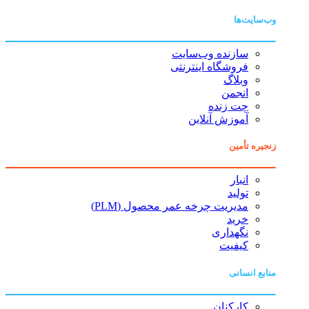
وب‌سایت‌ها
سازنده وب‌سایت
فروشگاه اینترنتی
وبلاگ
انجمن
چت زنده
آموزش آنلاین
زنجیره تأمین
انبار
تولید
مدیریت چرخه عمر محصول (PLM)
خرید
نگهداری
کیفیت
منابع انسانی
کارکنان