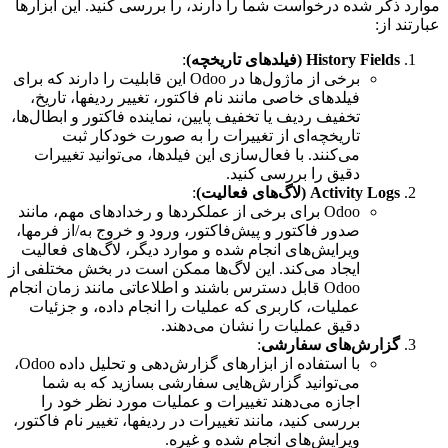
موارد ذکر شده درخواست شما را دارند، را بررسی کنید. این ابزارها
عبارتند از:
History Fields (فیلدهای تاریخچه)
:
برخی از ماژول‌ها در Odoo این قابلیت را دارند که برای
فیلدهای خاصی مانند نام فاکتور، تغییر ردیفها، تاریخ،
تخفیف ردیف یا تخفیف پایین، نماینده فاکتور و ابطال‌ها،
تاریخچه‌ای از تغییرات را به صورت خودکار ثبت
می‌کنند. با فعال‌سازی این فیلدها، می‌توانید تغییرات
دقیق را بررسی کنید.
Activity Logs (لاگ‌های فعالیت)
:
Odoo برای برخی از عملکردها و رخدادهای مهم، مانند
صدور فاکتور و پیش‌فاکتور، ورود و خروج به/از فرمها،
ویرایش‌های انجام شده و موارد دیگر، لاگ‌های فعالیت
ایجاد می‌کند. این لاگ‌ها ممکن است در بخش مختلفی از
Odoo قابل دسترس باشند و اطلاعاتی مانند زمان انجام
عملیات، کاربری که عملیات را انجام داده، و جزئیات
دقیق عملیات را نشان می‌دهند.
گزارش‌های سفارشی
:
با استفاده از ابزارهای گزارش‌دهی و تحلیل داده Odoo،
می‌توانید گزارش‌هایی سفارشی بسازید که به شما
اجازه می‌دهند تغییرات و عملیات مورد نظر خود را
بررسی کنید، مانند تغییرات در ردیفها، تغییر نام فاکتور،
ویرایش‌های انجام شده و غیره.