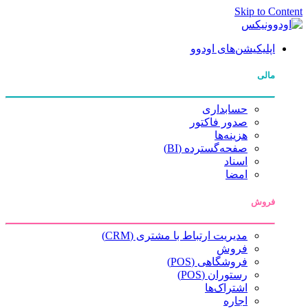
Skip to Content
اپلیکیشن‌های اودوو
مالی
حسابداری
صدور فاکتور
هزینه‌ها
صفحه‌گسترده (BI)
اسناد
امضا
فروش
مدیریت ارتباط با مشتری (CRM)
فروش
فروشگاهی (POS)
رستوران (POS)
اشتراک‌ها
اجاره