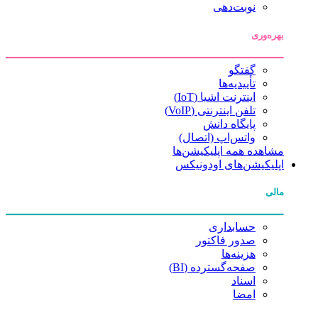
نوبت‌دهی
بهره‌وری
گفتگو
تأییدیه‌ها
اینترنت اشیا (IoT)
تلفن اینترنتی (VoIP)
پایگاه دانش
واتس‌اپ (اتصال)
مشاهده همه اپلیکیشن‌ها
اپلیکیشن‌های اودونیکس
مالی
حسابداری
صدور فاکتور
هزینه‌ها
صفحه‌گسترده (BI)
اسناد
امضا