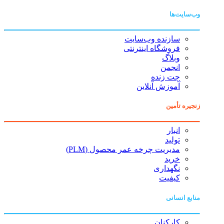
وب‌سایت‌ها
سازنده وب‌سایت
فروشگاه اینترنتی
وبلاگ
انجمن
چت زنده
آموزش آنلاین
زنجیره تأمین
انبار
تولید
مدیریت چرخه عمر محصول (PLM)
خرید
نگهداری
کیفیت
منابع انسانی
کارکنان