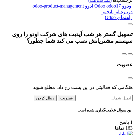
برچسب‌ها
(مشاهده همه)
اودوو
odoo17
Odoo
ادوو
odoo-product-management
درباره این انجمن
راهنمای Odoo
تسهیل گستر هر شب آپدیت های شرکت اودو را روی
سیستم مشتریانش نصب می کند شما چطور؟
عضویت
هنگامی که فعالیتی در این پست رخ داد، مطلع شوید
عضویت
دنبال کردن
این سوال علامت‌گذاری شده است
1
پاسخ
163
نماها