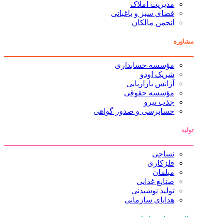
مدیریت املاک
فضای سبز و باغبانی
انجمن مالکان
مشاوره
مؤسسه حسابداری
شریک اودو
آژانس بازاریابی
مؤسسه حقوقی
جذب نیرو
حسابرسی و صدور گواهی
تولید
نساجی
فلزکاری
مبلمان
صنایع غذایی
تولید نوشیدنی
هدایای سازمانی