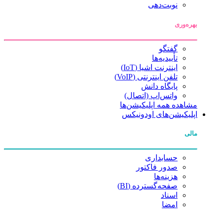
نوبت‌دهی
بهره‌وری
گفتگو
تأییدیه‌ها
اینترنت اشیا (IoT)
تلفن اینترنتی (VoIP)
پایگاه دانش
واتس‌اپ (اتصال)
مشاهده همه اپلیکیشن‌ها
اپلیکیشن‌های اودونیکس
مالی
حسابداری
صدور فاکتور
هزینه‌ها
صفحه‌گسترده (BI)
اسناد
امضا