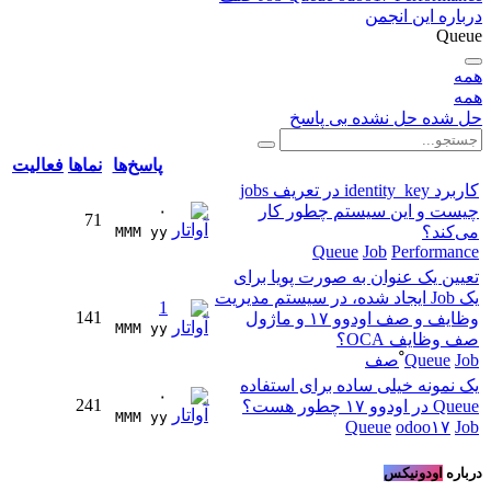
درباره این انجمن
Queue
همه
همه
حل شده
حل نشده
بی پاسخ
پاسخ‌ها
نماها
فعالیت
کاربرد identity_key در تعریف jobs
چیست و این سیستم چطور کار
۰
71
می‌کند؟
MMM yy 
Queue
Job
Performance
تعیین یک عنوان به صورت پویا برای
یک Job ایجاد شده، در سیستم مدیریت
1
141
وظایف و صف اودوو ۱۷ و ماژول
MMM yy 
صف وظایف OCA؟
Job
Queue
ْصف
یک نمونه خیلی ساده برای استفاده
۰
241
Queue در اودوو ۱۷ چطور هست؟
MMM yy 
Queue
odoo۱۷
Job
درباره
اودونیکس