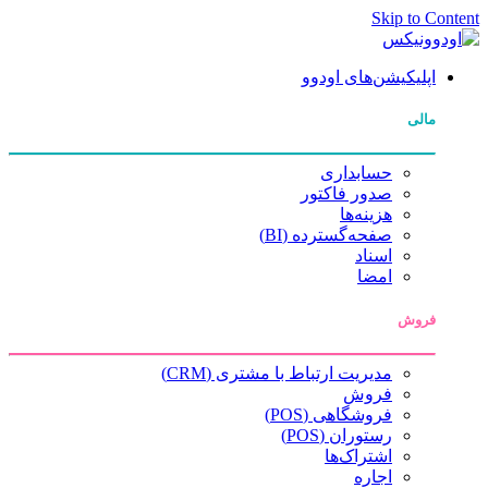
Skip to Content
اپلیکیشن‌های اودوو
مالی
حسابداری
صدور فاکتور
هزینه‌ها
صفحه‌گسترده (BI)
اسناد
امضا
فروش
مدیریت ارتباط با مشتری (CRM)
فروش
فروشگاهی (POS)
رستوران (POS)
اشتراک‌ها
اجاره