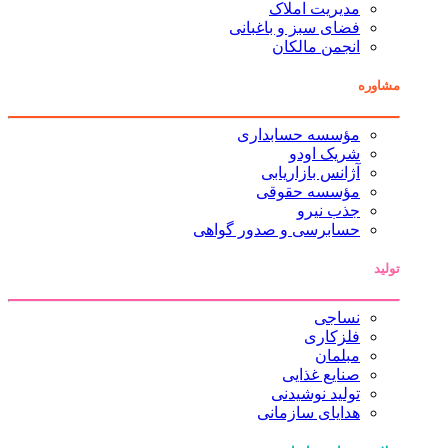
مدیریت املاک
فضای سبز و باغبانی
انجمن مالکان
مشاوره
مؤسسه حسابداری
شریک اودو
آژانس بازاریابی
مؤسسه حقوقی
جذب نیرو
حسابرسی و صدور گواهی
تولید
نساجی
فلزکاری
مبلمان
صنایع غذایی
تولید نوشیدنی
هدایای سازمانی