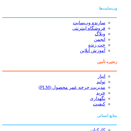
وب‌سایت‌ها
سازنده وب‌سایت
فروشگاه اینترنتی
وبلاگ
انجمن
چت زنده
آموزش آنلاین
زنجیره تأمین
انبار
تولید
مدیریت چرخه عمر محصول (PLM)
خرید
نگهداری
کیفیت
منابع انسانی
کارکنان