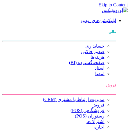
Skip to Content
اپلیکیشن‌های اودوو
مالی
حسابداری
صدور فاکتور
هزینه‌ها
صفحه‌گسترده (BI)
اسناد
امضا
فروش
مدیریت ارتباط با مشتری (CRM)
فروش
فروشگاهی (POS)
رستوران (POS)
اشتراک‌ها
اجاره