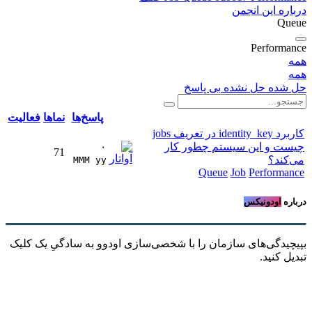
درباره این انجمن
Queue
Performance
همه
همه
حل شده
حل نشده
بی پاسخ
پاسخ‌ها
نماها
فعالیت
کاربرد identity_key در تعریف jobs
چیست و این سیستم چطور کار
۰
71
می‌کند؟
MMM yy 
Queue
Job
Performance
درباره
اودونیکس
بپیچیدگی‌های سازمان را با شخصی‌سازی اودوو به سادگیِ یک کلیک
تبدیل کنید.