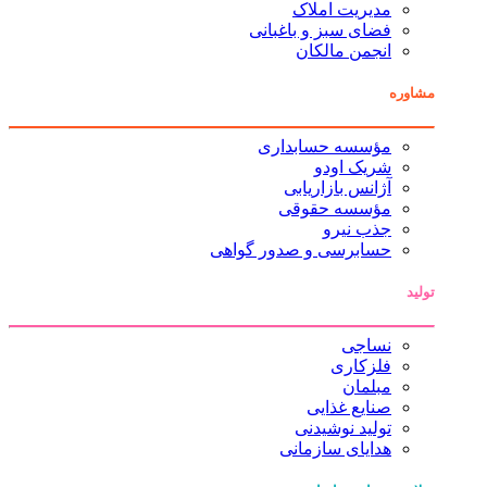
مدیریت املاک
فضای سبز و باغبانی
انجمن مالکان
مشاوره
مؤسسه حسابداری
شریک اودو
آژانس بازاریابی
مؤسسه حقوقی
جذب نیرو
حسابرسی و صدور گواهی
تولید
نساجی
فلزکاری
مبلمان
صنایع غذایی
تولید نوشیدنی
هدایای سازمانی