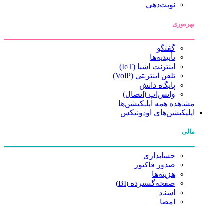
نوبت‌دهی
بهره‌وری
گفتگو
تأییدیه‌ها
اینترنت اشیا (IoT)
تلفن اینترنتی (VoIP)
پایگاه دانش
واتس‌اپ (اتصال)
مشاهده همه اپلیکیشن‌ها
اپلیکیشن‌های اودونیکس
مالی
حسابداری
صدور فاکتور
هزینه‌ها
صفحه‌گسترده (BI)
اسناد
امضا