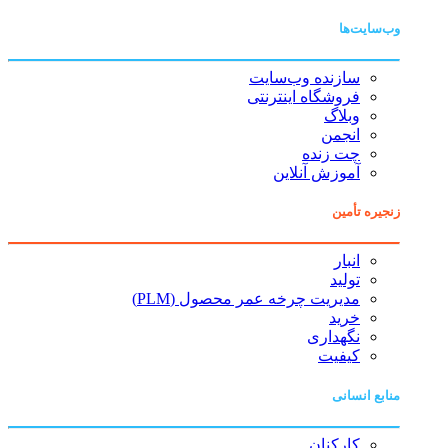
وب‌سایت‌ها
سازنده وب‌سایت
فروشگاه اینترنتی
وبلاگ
انجمن
چت زنده
آموزش آنلاین
زنجیره تأمین
انبار
تولید
مدیریت چرخه عمر محصول (PLM)
خرید
نگهداری
کیفیت
منابع انسانی
کارکنان