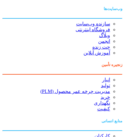
وب‌سایت‌ها
سازنده وب‌سایت
فروشگاه اینترنتی
وبلاگ
انجمن
چت زنده
آموزش آنلاین
زنجیره تأمین
انبار
تولید
مدیریت چرخه عمر محصول (PLM)
خرید
نگهداری
کیفیت
منابع انسانی
کارکنان