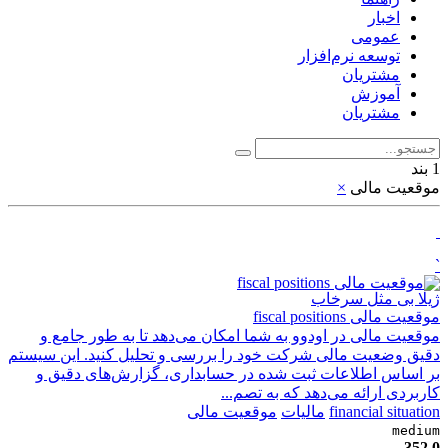
اخبار
عمومی
توسعه نرم‌افزار ​
مشتریان
آموزش
مشتریان
1 بند
موقعیت مالی
×
`
ژیلا بی مثل سرخاب
موقعیت مالی fiscal positions
موقعیت مالی در اودوو به شما امکان می‌دهد تا به طور جامع و
دقیق وضعیت مالی شرکت خود را بررسی و تحلیل کنید. این سیستم
بر اساس اطلاعات ثبت شده در حسابداری، گزارش‌های دقیق و
کاربردی ارائه می‌دهد که به تصم...
financial situation
مالیات
موقعیت مالی
medium
352
0