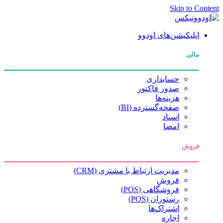
Skip to Content
اپلیکیشن‌های اودوو
مالی
حسابداری
صدور فاکتور
هزینه‌ها
صفحه‌گسترده (BI)
اسناد
امضا
فروش
مدیریت ارتباط با مشتری (CRM)
فروش
فروشگاهی (POS)
رستوران (POS)
اشتراک‌ها
اجاره