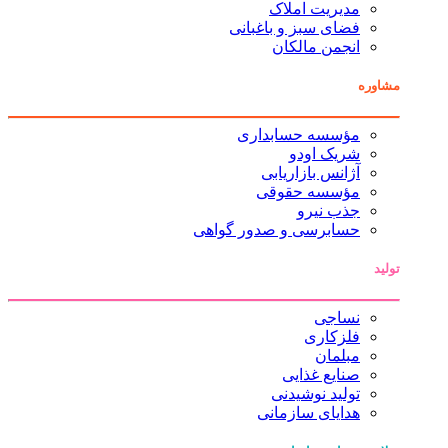
مدیریت املاک
فضای سبز و باغبانی
انجمن مالکان
مشاوره
مؤسسه حسابداری
شریک اودو
آژانس بازاریابی
مؤسسه حقوقی
جذب نیرو
حسابرسی و صدور گواهی
تولید
نساجی
فلزکاری
مبلمان
صنایع غذایی
تولید نوشیدنی
هدایای سازمانی