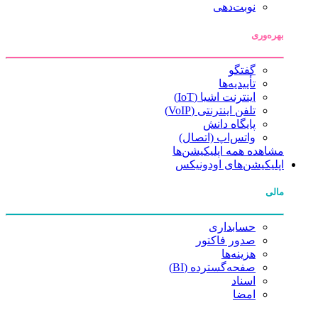
نوبت‌دهی
بهره‌وری
گفتگو
تأییدیه‌ها
اینترنت اشیا (IoT)
تلفن اینترنتی (VoIP)
پایگاه دانش
واتس‌اپ (اتصال)
مشاهده همه اپلیکیشن‌ها
اپلیکیشن‌های اودونیکس
مالی
حسابداری
صدور فاکتور
هزینه‌ها
صفحه‌گسترده (BI)
اسناد
امضا