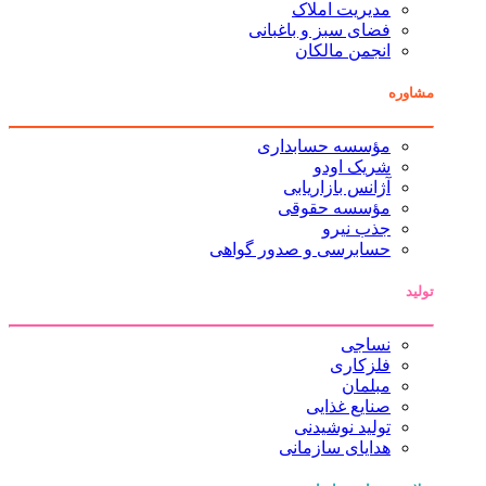
مدیریت املاک
فضای سبز و باغبانی
انجمن مالکان
مشاوره
مؤسسه حسابداری
شریک اودو
آژانس بازاریابی
مؤسسه حقوقی
جذب نیرو
حسابرسی و صدور گواهی
تولید
نساجی
فلزکاری
مبلمان
صنایع غذایی
تولید نوشیدنی
هدایای سازمانی