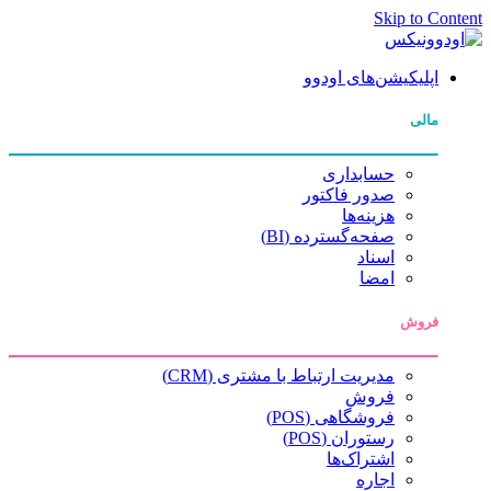
Skip to Content
اپلیکیشن‌های اودوو
مالی
حسابداری
صدور فاکتور
هزینه‌ها
صفحه‌گسترده (BI)
اسناد
امضا
فروش
مدیریت ارتباط با مشتری (CRM)
فروش
فروشگاهی (POS)
رستوران (POS)
اشتراک‌ها
اجاره