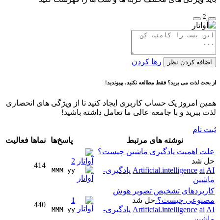
2
رها کردن
اضافه کردن نظر
از بحث لذت می برید؟ فقط مطالعه نکنید، بپیوندید!
همین امروز یک حساب کاربری ایجاد کنید تا از ویژگی های انحصاری
لذت ببرید و با جامعه عالی ما تعامل داشته باشید!
ثبت نام
نوشته های مرتبط
پاسخ‌ها
نماها
فعالیت
علت اهمیت یادگیری ماشین چیست؟
حل شد
2
414
AI
ai
Artificial.intelligence
یادگیری-
MMM yy 
ماشین
کاربردهای تشخیص تصویر هوش
مصنوعی چیست؟
حل شد
1
440
AI
ai
Artificial.intelligence
یادگیری-
MMM yy 
ماشین