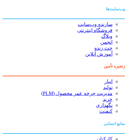
وب‌سایت‌ها
سازنده وب‌سایت
فروشگاه اینترنتی
وبلاگ
انجمن
چت زنده
آموزش آنلاین
زنجیره تأمین
انبار
تولید
مدیریت چرخه عمر محصول (PLM)
خرید
نگهداری
کیفیت
منابع انسانی
کارکنان