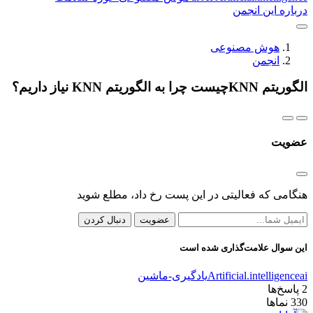
درباره این انجمن
هوش مصنوعی
انجمن
الگوریتم KNNچیست چرا به الگوریتم KNN نیاز داریم؟
عضویت
هنگامی که فعالیتی در این پست رخ داد، مطلع شوید
عضویت
دنبال کردن
این سوال علامت‌گذاری شده است
ai
Artificial.intelligence
یادگیری-ماشین
2
پاسخ‌ها
330
نماها