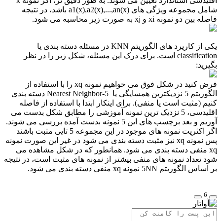
اقلیدسی استاندارد تعیین می شوند. به طور دقیق تر، اگر نمونه x
شامل مجموعه ویژگی های a1(x),a2(x),...,an(x) باشد، در نتیجه
فاصله بین دو نمونه xi و xj به صورت زیر محاسبه می شود.
یکی از کاریرد های الگوریتم KNN در مسئله دسته بندی یا
classification است. برای درک این مسئله، شکل زیر را در نظر
بگیرید:
فرض کنید در شکل فوق می خواهیم نمونه xq را با استفاده از
الگوریتم 5 نزدیکترین همسایگی یا 5-Nearest Neighbor دسته بندی
کنیم (مثبت است یا منفی). برای اینکار ابتدا با استفاده از فاصله
اقلیدسی، 5 نزدیک ترین نمونه آموزشی را مطابق شکل بدست می
آوریم و بعد برچسب های این 5 نمونه بدست آمده بررسی می شوند.
اگر اکثریت نمونه های موجود در این مجموعه 5 تایی مثبت باشند
پس نمونه xq نیز مثبت دسته بندی می شود در غیر این صورت نمونه
xq منفی دسته بندی می شود. همانطور که در شکل مشاهده می
شود تعداد نمونه های منفی بیشتر از نمونه های مثبت است، در نتیجه
بر اساس الگوریتم 5NN نمونه xq منفی دسته بندی می شود.
6