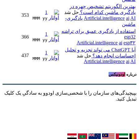
بهترین الگوریتم تشخیص چهره در
یادگیری ماشین کدام است؟
حل شد
1
353
AI
ai
Artificial.intelligence
یادگیری-
MMM yy 
ماشین
استفاده از یادگیری عمیق برای تراشه
1
366
esp32
MMM yy 
Artificial.intelligence
ai
esp۳۲
آیا ChatGPT می تواند تجزیه و تحلیل
1
437
احساسات انجام دهد؟
حل شد
MMM yy 
Artificial.intelligence
ai
AI
درباره
اودونیکس
بپیچیدگی‌های سازمان را با شخصی‌سازی اودوو به سادگیِ یک کلیک
تبدیل کنید.