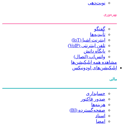
نوبت‌دهی
بهره‌وری
گفتگو
تأییدیه‌ها
اینترنت اشیا (IoT)
تلفن اینترنتی (VoIP)
پایگاه دانش
واتس‌اپ (اتصال)
مشاهده همه اپلیکیشن‌ها
اپلیکیشن‌های اودونیکس
مالی
حسابداری
صدور فاکتور
هزینه‌ها
صفحه‌گسترده (BI)
اسناد
امضا