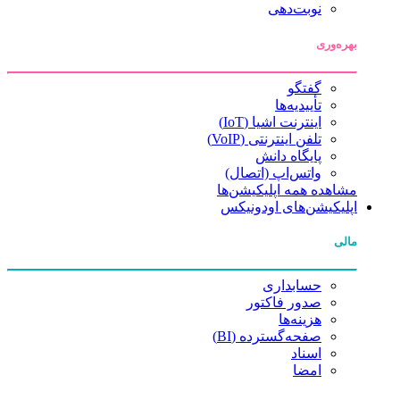
نوبت‌دهی
بهره‌وری
گفتگو
تأییدیه‌ها
اینترنت اشیا (IoT)
تلفن اینترنتی (VoIP)
پایگاه دانش
واتس‌اپ (اتصال)
مشاهده همه اپلیکیشن‌ها
اپلیکیشن‌های اودونیکس
مالی
حسابداری
صدور فاکتور
هزینه‌ها
صفحه‌گسترده (BI)
اسناد
امضا