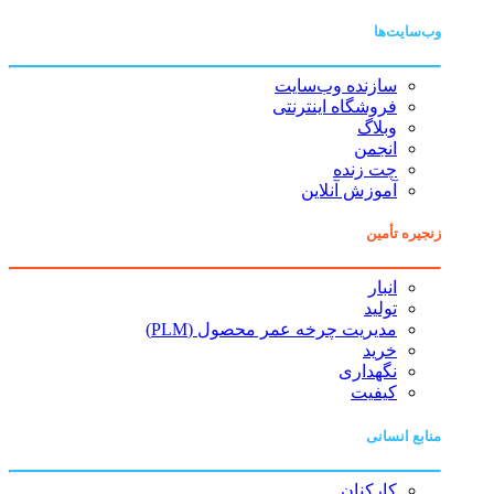
وب‌سایت‌ها
سازنده وب‌سایت
فروشگاه اینترنتی
وبلاگ
انجمن
چت زنده
آموزش آنلاین
زنجیره تأمین
انبار
تولید
مدیریت چرخه عمر محصول (PLM)
خرید
نگهداری
کیفیت
منابع انسانی
کارکنان