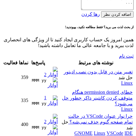
رها کردن
اضافه کردن نظر
از بحث لذت می برید؟ فقط مطالعه نکنید، بپیوندید!
همین امروز یک حساب کاربری ایجاد کنید تا از ویژگی های انحصاری
لذت ببرید و با جامعه عالی ما تعامل داشته باشید!
ثبت نام
نوشته های مرتبط
پاسخ‌ها
نماها
فعالیت
تغییر متن در فایل بدون نصب ادیتور
2
359
حل شد
MMM yy 
Linux
خطای permission denied هنگام
1
متوقف کردن کانتینر داکر چطور حل
335
می‌شود؟
MMM yy 
Linux
چرا نوار عنوان VSCode در حالت
2
تمام صفحه گنوم حذف نمی‌شه؟
حل
400
شد
MMM yy 
GNOME
Linux
VSCode
IDE