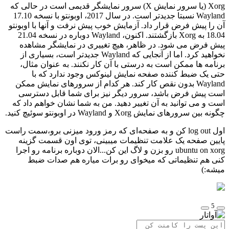
Xorg (یا سرور نمایش X) سرور نمایشگر قدیمی است در حالی که
Wayland نسبتا جدیدتر است. در سال 2017، اوبونتو با نسخه 17.10
آن را پیش فرض قرار داد. آزمایش خوب پیش نرفت و آنها با اوبونتو
18.04 به Xorg بازگشتند. اکنون، Wayland دوباره در نسخه 21.04
پیش فرض می شود. در ظاهر، هیچ تغییری در نمایشگر مشاهده
نخواهید کرد. اما از آنجایی که Wayland جدیدتر است، بسیاری از
برنامه ها ممکن است به درستی با آن کار نکنند. به عنوان مثال،
حتی یک ضبط کننده صفحه نمایش لینوکس وجود ندارد که با
Wayland بدون نقص کار کند. هر کدام از سرورهای نمایش ممکن
است پیش فرض باشد، سرور دیگر نیز برای شما قابل دسترسی
است و می توانید به آن تغییر دهید. من به شما نشان خواهم داد که
چگونه بین سرورهای نمایش Xorg و Wayland در اوبونتو سوئیچ کنید.
اول log out کن و به صفحه‌ای که رمز ورود میزنی برو،سمت راست
پایین صفحه یک علامت تنظیمات میبینی، توی اون قسمت گزینه
ubuntu on xorg رو بزن و لاگ این کن...الان دوباره برنامه رو اجرا
کنی هم تنظیماتی که میخوای رو برات میاره هم صدات ضبط
میشه:)
5