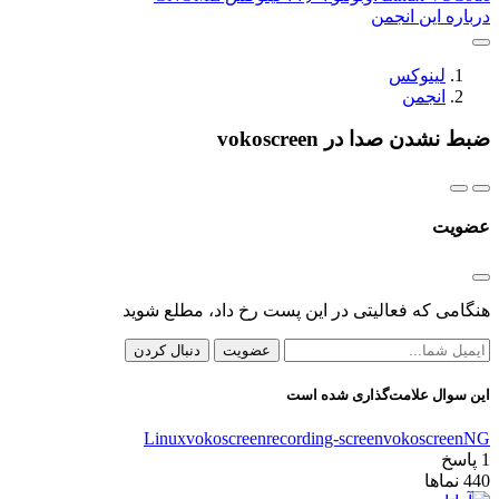
درباره این انجمن
لینوکس
انجمن
ضبط نشدن صدا در vokoscreen
عضویت
هنگامی که فعالیتی در این پست رخ داد، مطلع شوید
عضویت
دنبال کردن
این سوال علامت‌گذاری شده است
Linux
vokoscreen
recording-screen
vokoscreenNG
1
پاسخ
440
نماها