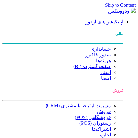
Skip to Content
اپلیکیشن‌های اودوو
مالی
حسابداری
صدور فاکتور
هزینه‌ها
صفحه‌گسترده (BI)
اسناد
امضا
فروش
مدیریت ارتباط با مشتری (CRM)
فروش
فروشگاهی (POS)
رستوران (POS)
اشتراک‌ها
اجاره