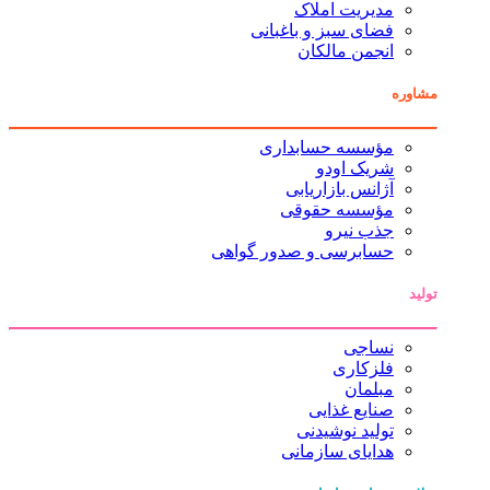
مدیریت املاک
فضای سبز و باغبانی
انجمن مالکان
مشاوره
مؤسسه حسابداری
شریک اودو
آژانس بازاریابی
مؤسسه حقوقی
جذب نیرو
حسابرسی و صدور گواهی
تولید
نساجی
فلزکاری
مبلمان
صنایع غذایی
تولید نوشیدنی
هدایای سازمانی