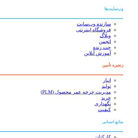
وب‌سایت‌ها
سازنده وب‌سایت
فروشگاه اینترنتی
وبلاگ
انجمن
چت زنده
آموزش آنلاین
زنجیره تأمین
انبار
تولید
مدیریت چرخه عمر محصول (PLM)
خرید
نگهداری
کیفیت
منابع انسانی
کارکنان