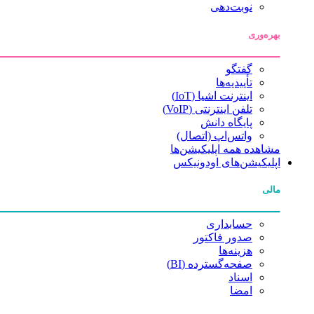
نوبت‌دهی
بهره‌وری
گفتگو
تأییدیه‌ها
اینترنت اشیا (IoT)
تلفن اینترنتی (VoIP)
پایگاه دانش
واتس‌اپ (اتصال)
مشاهده همه اپلیکیشن‌ها
اپلیکیشن‌های اودونیکس
مالی
حسابداری
صدور فاکتور
هزینه‌ها
صفحه‌گسترده (BI)
اسناد
امضا