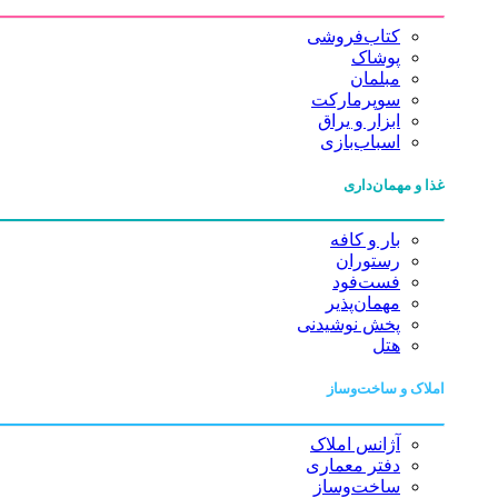
کتاب‌فروشی
پوشاک
مبلمان
سوپرمارکت
ابزار و یراق
اسباب‌بازی
غذا و مهمان‌داری
بار و کافه
رستوران
فست‌فود
مهمان‌پذیر
پخش نوشیدنی
هتل
املاک و ساخت‌وساز
آژانس املاک
دفتر معماری
ساخت‌وساز