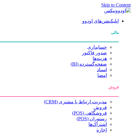
Skip to Content
اپلیکیشن‌های اودوو
مالی
حسابداری
صدور فاکتور
هزینه‌ها
صفحه‌گسترده (BI)
اسناد
امضا
فروش
مدیریت ارتباط با مشتری (CRM)
فروش
فروشگاهی (POS)
رستوران (POS)
اشتراک‌ها
اجاره