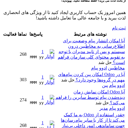
از بحث لذت می برید؟ فقط مطالعه نکنید، بپیوندید!
همین امروز یک حساب کاربری ایجاد کنید تا از ویژگی های انحصاری
لذت ببرید و با جامعه عالی ما تعامل داشته باشید!
ثبت نام
نوشته های مرتبط
پاسخ‌ها
نماها
فعالیت
آیا امکان انتشار پیام وضعیت برای
اطلاع‌رسانی به مخاطبین درون
سیستم و پس از تایید مدیران با توجه
1
268
به تقویم محتوای کلی سازمان فراهم
MMM yy 
است؟
حل شد
مخاطبین
ادوو
پیام
آیا در Odoo امکان پین کردن پیام‌های
1
303
مهم در گروه‌ها وجود دارد؟
حل شد
MMM yy 
ادوو
پیام
پین
آیا Odoo امکان نمایش زمان
دیده‌شدن پیام توسط سایرین را فراهم
1
274
می‌کند؟
حل شد
MMM yy 
ادوو
پیام
مدیر
چقدر استفاده از Odoo به ما کمک
می‌کند تا از کار با سایر پیام‌رسان‌ها
1
268
جهت ساماندهی امور داخلی بی‌نیاز