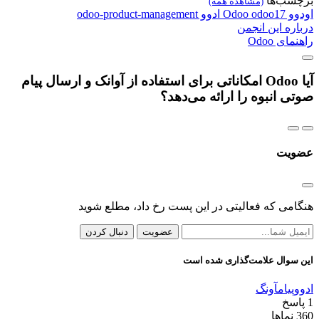
برچسب‌ها
(مشاهده همه)
اودوو
odoo17
Odoo
ادوو
odoo-product-management
درباره این انجمن
راهنمای Odoo
آیا Odoo امکاناتی برای استفاده از آوانک و ارسال پیام
صوتی انبوه را ارائه می‌دهد؟
عضویت
هنگامی که فعالیتی در این پست رخ داد، مطلع شوید
عضویت
دنبال کردن
این سوال علامت‌گذاری شده است
ادوو
پیام
آونگ
1
پاسخ
360
نماها