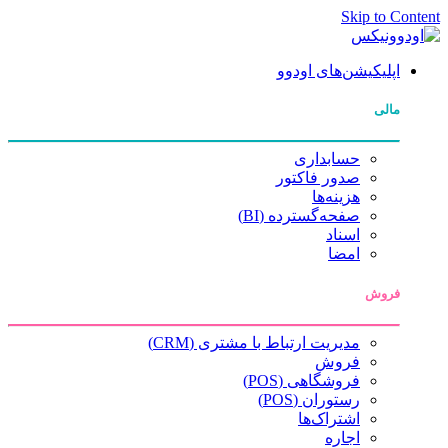
Skip to Content
اپلیکیشن‌های اودوو
مالی
حسابداری
صدور فاکتور
هزینه‌ها
صفحه‌گسترده (BI)
اسناد
امضا
فروش
مدیریت ارتباط با مشتری (CRM)
فروش
فروشگاهی (POS)
رستوران (POS)
اشتراک‌ها
اجاره