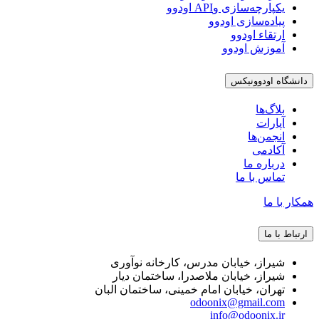
یکپارچه‌سازی وAPI اودوو
پیاده‌سازی اودوو
ارتقاء اودوو
آموزش اودوو
دانشگاه اودوونیکس
بلاگ‌ها
آپارات
انجمن‌ها
آکادمی
درباره ما
تماس با ما
همکار با ما
ارتباط با ما
شیراز، خیابان مدرس، کارخانه نوآوری
شیراز، خیابان ملاصدرا، ساختمان دیار
تهران، خیابان امام خمینی، ساختمان البان
odoonix@gmail.com
info@odoonix.ir