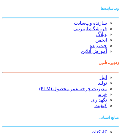
وب‌سایت‌ها
سازنده وب‌سایت
فروشگاه اینترنتی
وبلاگ
انجمن
چت زنده
آموزش آنلاین
زنجیره تأمین
انبار
تولید
مدیریت چرخه عمر محصول (PLM)
خرید
نگهداری
کیفیت
منابع انسانی
کارکنان