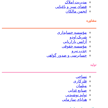
مدیریت املاک
فضای سبز و باغبانی
انجمن مالکان
مشاوره
مؤسسه حسابداری
شریک اودو
آژانس بازاریابی
مؤسسه حقوقی
جذب نیرو
حسابرسی و صدور گواهی
تولید
نساجی
فلزکاری
مبلمان
صنایع غذایی
تولید نوشیدنی
هدایای سازمانی