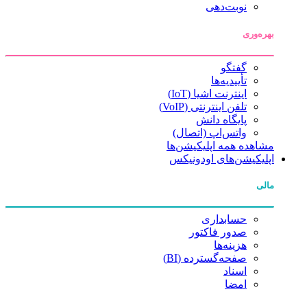
نوبت‌دهی
بهره‌وری
گفتگو
تأییدیه‌ها
اینترنت اشیا (IoT)
تلفن اینترنتی (VoIP)
پایگاه دانش
واتس‌اپ (اتصال)
مشاهده همه اپلیکیشن‌ها
اپلیکیشن‌های اودونیکس
مالی
حسابداری
صدور فاکتور
هزینه‌ها
صفحه‌گسترده (BI)
اسناد
امضا