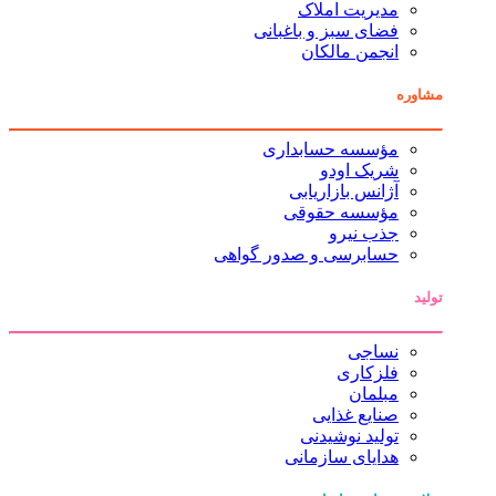
مدیریت املاک
فضای سبز و باغبانی
انجمن مالکان
مشاوره
مؤسسه حسابداری
شریک اودو
آژانس بازاریابی
مؤسسه حقوقی
جذب نیرو
حسابرسی و صدور گواهی
تولید
نساجی
فلزکاری
مبلمان
صنایع غذایی
تولید نوشیدنی
هدایای سازمانی