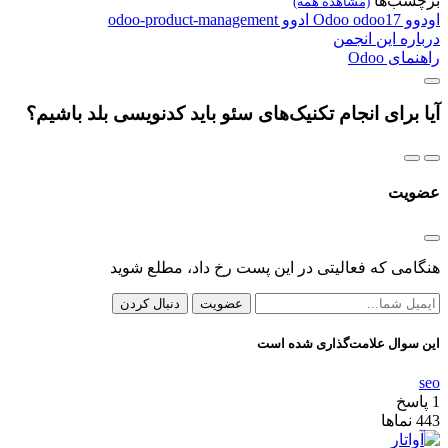
برچسب‌ها
(مشاهده همه)
اودوو
odoo17
Odoo
ادوو
odoo-product-management
درباره این انجمن
راهنمای Odoo
آیا برای انجام تکنیک‌های سئو باید کدنویسی بلد باشیم؟
عضویت
هنگامی که فعالیتی در این پست رخ داد، مطلع شوید
عضویت
دنبال کردن
این سوال علامت‌گذاری شده است
seo
1
پاسخ
443
نماها