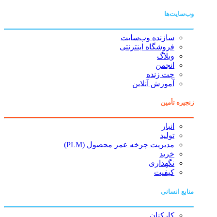
وب‌سایت‌ها
سازنده وب‌سایت
فروشگاه اینترنتی
وبلاگ
انجمن
چت زنده
آموزش آنلاین
زنجیره تأمین
انبار
تولید
مدیریت چرخه عمر محصول (PLM)
خرید
نگهداری
کیفیت
منابع انسانی
کارکنان