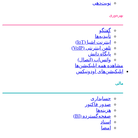
نوبت‌دهی
بهره‌وری
گفتگو
تأییدیه‌ها
اینترنت اشیا (IoT)
تلفن اینترنتی (VoIP)
پایگاه دانش
واتس‌اپ (اتصال)
مشاهده همه اپلیکیشن‌ها
اپلیکیشن‌های اودونیکس
مالی
حسابداری
صدور فاکتور
هزینه‌ها
صفحه‌گسترده (BI)
اسناد
امضا