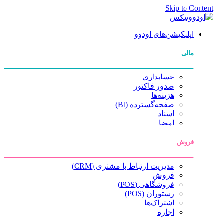
Skip to Content
اپلیکیشن‌های اودوو
مالی
حسابداری
صدور فاکتور
هزینه‌ها
صفحه‌گسترده (BI)
اسناد
امضا
فروش
مدیریت ارتباط با مشتری (CRM)
فروش
فروشگاهی (POS)
رستوران (POS)
اشتراک‌ها
اجاره