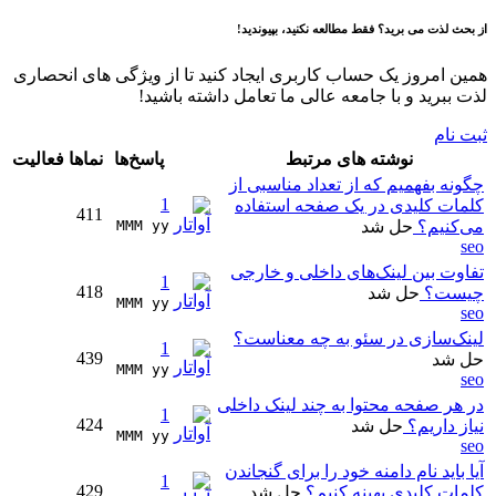
از بحث لذت می برید؟ فقط مطالعه نکنید، بپیوندید!
همین امروز یک حساب کاربری ایجاد کنید تا از ویژگی های انحصاری
لذت ببرید و با جامعه عالی ما تعامل داشته باشید!
ثبت نام
نوشته های مرتبط
پاسخ‌ها
نماها
فعالیت
چگونه بفهمیم که از تعداد مناسبی از
1
کلمات کلیدی در یک صفحه استفاده
411
می‌کنیم؟
حل شد
MMM yy 
seo
تفاوت بین لینک‌های داخلی و خارجی
1
418
چیست؟
حل شد
MMM yy 
seo
لینک‌سازی در سئو به چه معناست؟
1
439
حل شد
MMM yy 
seo
در هر صفحه محتوا به چند لینک داخلی
1
424
نیاز داریم؟
حل شد
MMM yy 
seo
آیا باید نام دامنه خود را برای گنجاندن
1
429
کلمات کلیدی بهینه کنیم؟
حل شد