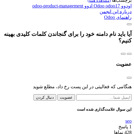
برچسب‌ها
(مشاهده همه)
اودوو
odoo17
Odoo
ادوو
odoo-product-management
درباره این انجمن
راهنمای Odoo
آیا باید نام دامنه خود را برای گنجاندن کلمات کلیدی بهینه
کنیم؟
عضویت
هنگامی که فعالیتی در این پست رخ داد، مطلع شوید
عضویت
دنبال کردن
این سوال علامت‌گذاری شده است
seo
1
پاسخ
428
نماها