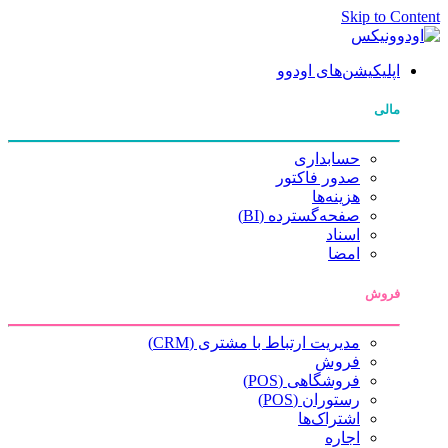
Skip to Content
اپلیکیشن‌های اودوو
مالی
حسابداری
صدور فاکتور
هزینه‌ها
صفحه‌گسترده (BI)
اسناد
امضا
فروش
مدیریت ارتباط با مشتری (CRM)
فروش
فروشگاهی (POS)
رستوران (POS)
اشتراک‌ها
اجاره