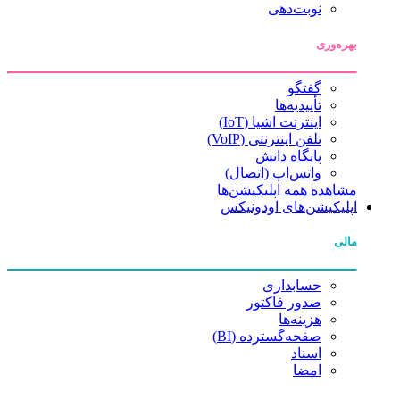
نوبت‌دهی
بهره‌وری
گفتگو
تأییدیه‌ها
اینترنت اشیا (IoT)
تلفن اینترنتی (VoIP)
پایگاه دانش
واتس‌اپ (اتصال)
مشاهده همه اپلیکیشن‌ها
اپلیکیشن‌های اودونیکس
مالی
حسابداری
صدور فاکتور
هزینه‌ها
صفحه‌گسترده (BI)
اسناد
امضا