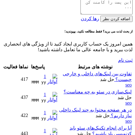
رها کردن
اضافه کردن نظر
از بحث لذت می برید؟ فقط مطالعه نکنید، بپیوندید!
همین امروز یک حساب کاربری ایجاد کنید تا از ویژگی های انحصاری
لذت ببرید و با جامعه عالی ما تعامل داشته باشید!
ثبت نام
نوشته های مرتبط
پاسخ‌ها
نماها
فعالیت
تفاوت بین لینک‌های داخلی و خارجی
1
417
چیست؟
حل شد
MMM yy 
seo
لینک‌سازی در سئو به چه معناست؟
1
437
حل شد
MMM yy 
seo
در هر صفحه محتوا به چند لینک داخلی
1
422
نیاز داریم؟
حل شد
MMM yy 
seo
آیا برای انجام تکنیک‌های سئو باید
1
443
کدنویسی بلد باشیم؟
حل شد