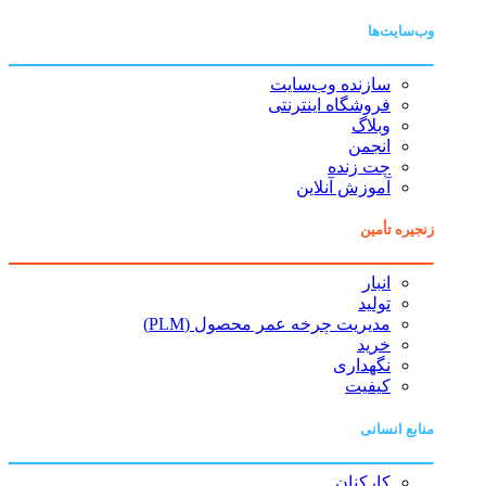
وب‌سایت‌ها
سازنده وب‌سایت
فروشگاه اینترنتی
وبلاگ
انجمن
چت زنده
آموزش آنلاین
زنجیره تأمین
انبار
تولید
مدیریت چرخه عمر محصول (PLM)
خرید
نگهداری
کیفیت
منابع انسانی
کارکنان