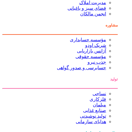
مدیریت املاک
فضای سبز و باغبانی
انجمن مالکان
مشاوره
مؤسسه حسابداری
شریک اودو
آژانس بازاریابی
مؤسسه حقوقی
جذب نیرو
حسابرسی و صدور گواهی
تولید
نساجی
فلزکاری
مبلمان
صنایع غذایی
تولید نوشیدنی
هدایای سازمانی