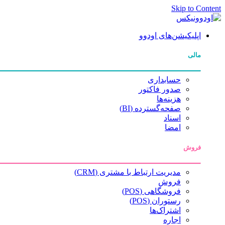
Skip to Content
اپلیکیشن‌های اودوو
مالی
حسابداری
صدور فاکتور
هزینه‌ها
صفحه‌گسترده (BI)
اسناد
امضا
فروش
مدیریت ارتباط با مشتری (CRM)
فروش
فروشگاهی (POS)
رستوران (POS)
اشتراک‌ها
اجاره