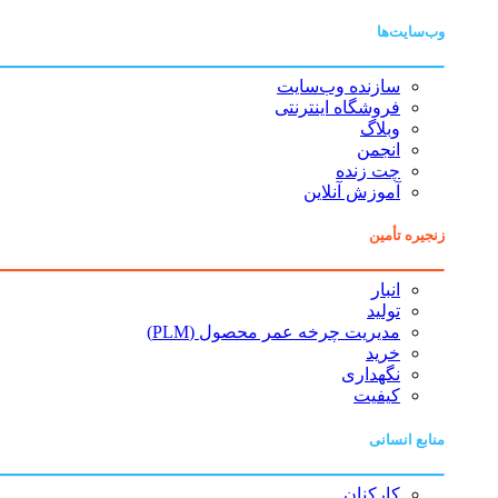
وب‌سایت‌ها
سازنده وب‌سایت
فروشگاه اینترنتی
وبلاگ
انجمن
چت زنده
آموزش آنلاین
زنجیره تأمین
انبار
تولید
مدیریت چرخه عمر محصول (PLM)
خرید
نگهداری
کیفیت
منابع انسانی
کارکنان