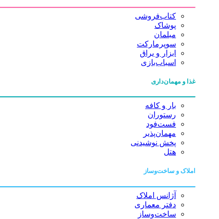
کتاب‌فروشی
پوشاک
مبلمان
سوپرمارکت
ابزار و یراق
اسباب‌بازی
غذا و مهمان‌داری
بار و کافه
رستوران
فست‌فود
مهمان‌پذیر
پخش نوشیدنی
هتل
املاک و ساخت‌وساز
آژانس املاک
دفتر معماری
ساخت‌وساز