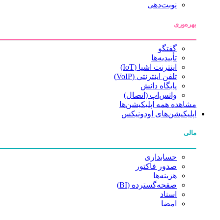
نوبت‌دهی
بهره‌وری
گفتگو
تأییدیه‌ها
اینترنت اشیا (IoT)
تلفن اینترنتی (VoIP)
پایگاه دانش
واتس‌اپ (اتصال)
مشاهده همه اپلیکیشن‌ها
اپلیکیشن‌های اودونیکس
مالی
حسابداری
صدور فاکتور
هزینه‌ها
صفحه‌گسترده (BI)
اسناد
امضا