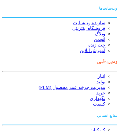
وب‌سایت‌ها
سازنده وب‌سایت
فروشگاه اینترنتی
وبلاگ
انجمن
چت زنده
آموزش آنلاین
زنجیره تأمین
انبار
تولید
مدیریت چرخه عمر محصول (PLM)
خرید
نگهداری
کیفیت
منابع انسانی
کارکنان