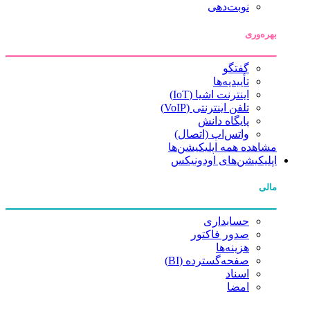
نوبت‌دهی
بهره‌وری
گفتگو
تأییدیه‌ها
اینترنت اشیا (IoT)
تلفن اینترنتی (VoIP)
پایگاه دانش
واتس‌اپ (اتصال)
مشاهده همه اپلیکیشن‌ها
اپلیکیشن‌های اودونیکس
مالی
حسابداری
صدور فاکتور
هزینه‌ها
صفحه‌گسترده (BI)
اسناد
امضا