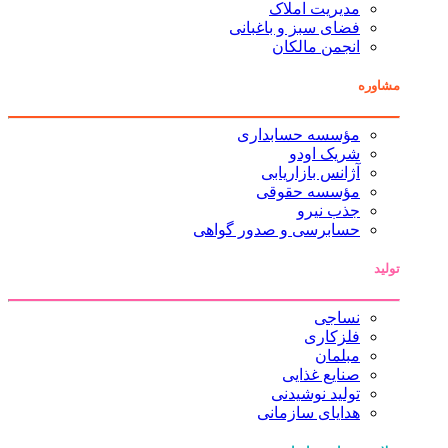
مدیریت املاک
فضای سبز و باغبانی
انجمن مالکان
مشاوره
مؤسسه حسابداری
شریک اودو
آژانس بازاریابی
مؤسسه حقوقی
جذب نیرو
حسابرسی و صدور گواهی
تولید
نساجی
فلزکاری
مبلمان
صنایع غذایی
تولید نوشیدنی
هدایای سازمانی