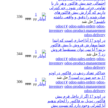
احتمالی چند پیش فاکتور و هر بار با
تفاوتی جزئی صادر شود ، چه کنترلی
داریم که گزارش پیش فاکتورهای
1
336
صادرشده را دقیق و واقعی داشته
MMM yy 
باشیم؟
حل شد
odoo۱۷
odoo-sales-orders
odoo-
inventory
odoo-product-management
odoo-delivery
در اودو 17 آیا اجباری است که ابتدا
حتما سفارش فروش یا پیش فاکتور
بزنند؟ آیا نمی توان مستقیما فروش
1
344
زد ؟
حل شد
MMM yy 
odoo۱۷
odoo-sales-orders
odoo-
inventory
odoo-product-management
odoo-delivery
حداکثر تعداد ردیف در فاکتور در اودو
17 به چه صورت است؟
حل شد
1
306
odoo۱۷
odoo-sales-orders
odoo-
MMM yy 
inventory
odoo-product-management
odoo-delivery
در اودو 17 اگر از داخل فرم پیش
فاکتور، تبدیل به فاکتور را انجام ندهیم
آیا کنترلی وجود دارد که نسبت پیش