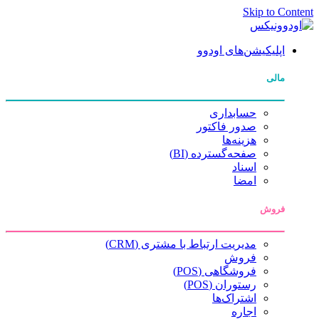
Skip to Content
اپلیکیشن‌های اودوو
مالی
حسابداری
صدور فاکتور
هزینه‌ها
صفحه‌گسترده (BI)
اسناد
امضا
فروش
مدیریت ارتباط با مشتری (CRM)
فروش
فروشگاهی (POS)
رستوران (POS)
اشتراک‌ها
اجاره