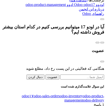
برچسب‌ها
(مشاهده همه)
اودوو
odoo17
Odoo
ادوو
odoo-product-management
درباره این انجمن
راهنمای Odoo
آیا در اودو 17 میتوانیم بررسی کنیم در کدام استان بیشتر
فروش داشته ایم؟
عضویت
هنگامی که فعالیتی در این پست رخ داد، مطلع شوید
عضویت
دنبال کردن
این سوال علامت‌گذاری شده است
odoo۱۷
odoo-sales-orders
odoo-inventory
odoo-product-
management
odoo-delivery
1
پاسخ