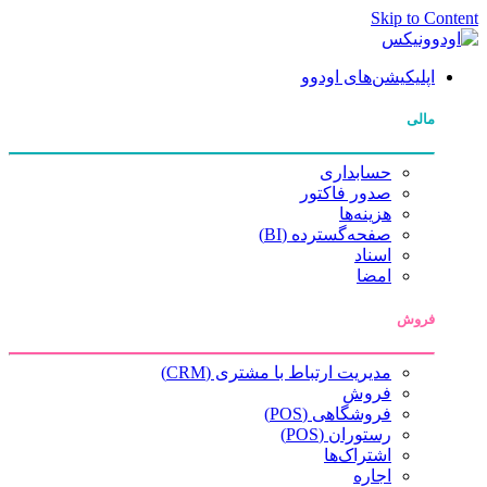
Skip to Content
اپلیکیشن‌های اودوو
مالی
حسابداری
صدور فاکتور
هزینه‌ها
صفحه‌گسترده (BI)
اسناد
امضا
فروش
مدیریت ارتباط با مشتری (CRM)
فروش
فروشگاهی (POS)
رستوران (POS)
اشتراک‌ها
اجاره