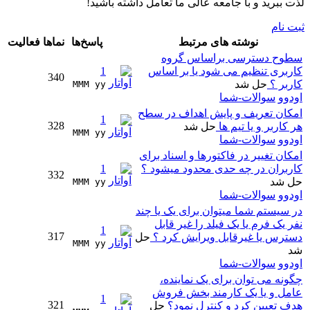
لذت ببرید و با جامعه عالی ما تعامل داشته باشید!
ثبت نام
نوشته های مرتبط
پاسخ‌ها
نماها
فعالیت
سطوح دسترسی براساس گروه
کاربری تنظیم می شود یا بر اساس
1
340
کاربر ؟
حل شد
MMM yy 
اودوو
سوالات-شما
امکان تعریف و پایش اهداف در سطح
1
328
هر کاربر و یا تیم ها
حل شد
MMM yy 
اودوو
سوالات-شما
امکان تغییر در فاکتورها و اسناد برای
کاربران در چه حدی محدود میشود ؟
1
332
حل شد
MMM yy 
اودوو
سوالات-شما
در سیستم شما میتوان برای یک یا چند
نفر یک فرم یا یک فیلد را غیر قابل
1
317
دسترس یا غیرقابل ویرایش کرد ؟
حل
MMM yy 
شد
اودوو
سوالات-شما
چگونه می توان برای یک نماینده،
عامل و یا یک کارمند بخش فروش
1
321
هدف تعیین کرد و کنترل نمود؟
حل