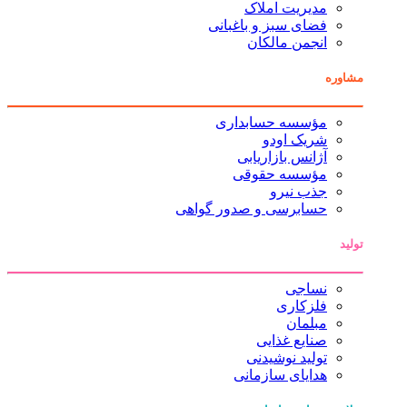
مدیریت املاک
فضای سبز و باغبانی
انجمن مالکان
مشاوره
مؤسسه حسابداری
شریک اودو
آژانس بازاریابی
مؤسسه حقوقی
جذب نیرو
حسابرسی و صدور گواهی
تولید
نساجی
فلزکاری
مبلمان
صنایع غذایی
تولید نوشیدنی
هدایای سازمانی