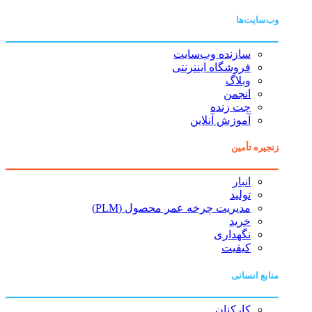
وب‌سایت‌ها
سازنده وب‌سایت
فروشگاه اینترنتی
وبلاگ
انجمن
چت زنده
آموزش آنلاین
زنجیره تأمین
انبار
تولید
مدیریت چرخه عمر محصول (PLM)
خرید
نگهداری
کیفیت
منابع انسانی
کارکنان