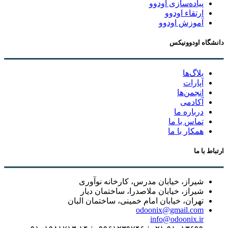
پیاده‌سازی اودوو
ارتقاء اودوو
آموزش اودوو
دانشگاه اودوونیکس
بلاگ‌ها
آپارات
انجمن‌ها
آکادمی
درباره ما
تماس با ما
همکار با ما
ارتباط با ما
شیراز، خیابان مدرس، کارخانه نوآوری
شیراز، خیابان ملاصدرا، ساختمان دیار
تهران، خیابان امام خمینی، ساختمان البان
odoonix@gmail.com
info@odoonix.ir