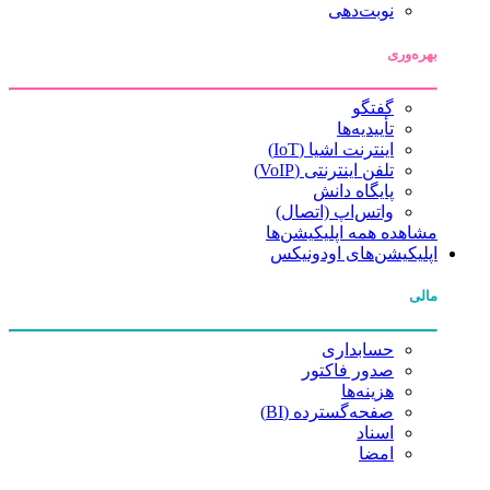
نوبت‌دهی
بهره‌وری
گفتگو
تأییدیه‌ها
اینترنت اشیا (IoT)
تلفن اینترنتی (VoIP)
پایگاه دانش
واتس‌اپ (اتصال)
مشاهده همه اپلیکیشن‌ها
اپلیکیشن‌های اودونیکس
مالی
حسابداری
صدور فاکتور
هزینه‌ها
صفحه‌گسترده (BI)
اسناد
امضا