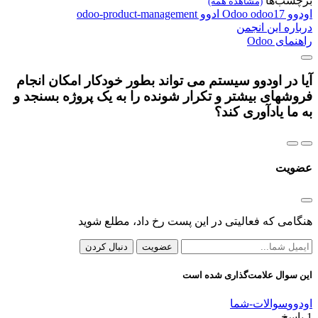
برچسب‌ها
(مشاهده همه)
اودوو
odoo17
Odoo
ادوو
odoo-product-management
درباره این انجمن
راهنمای Odoo
آیا در اودوو سیستم می تواند بطور خودکار امکان انجام
فروشهای بیشتر و تکرار شونده را به یک پروژه بسنجد و
به ما یادآوری کند؟
عضویت
هنگامی که فعالیتی در این پست رخ داد، مطلع شوید
عضویت
دنبال کردن
این سوال علامت‌گذاری شده است
اودوو
سوالات-شما
1
پاسخ