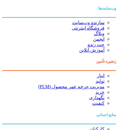
وب‌سایت‌ها
سازنده وب‌سایت
فروشگاه اینترنتی
وبلاگ
انجمن
چت زنده
آموزش آنلاین
زنجیره تأمین
انبار
تولید
مدیریت چرخه عمر محصول (PLM)
خرید
نگهداری
کیفیت
منابع انسانی
کارکنان