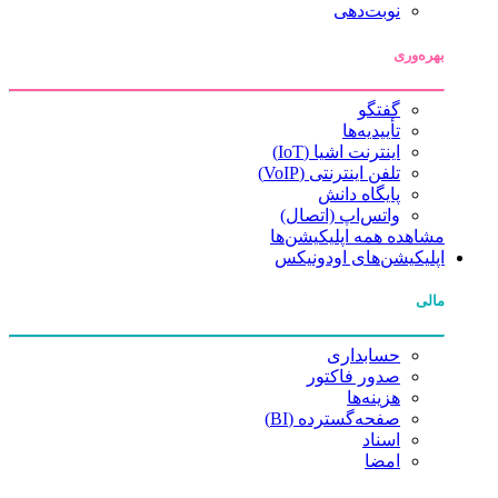
نوبت‌دهی
بهره‌وری
گفتگو
تأییدیه‌ها
اینترنت اشیا (IoT)
تلفن اینترنتی (VoIP)
پایگاه دانش
واتس‌اپ (اتصال)
مشاهده همه اپلیکیشن‌ها
اپلیکیشن‌های اودونیکس
مالی
حسابداری
صدور فاکتور
هزینه‌ها
صفحه‌گسترده (BI)
اسناد
امضا