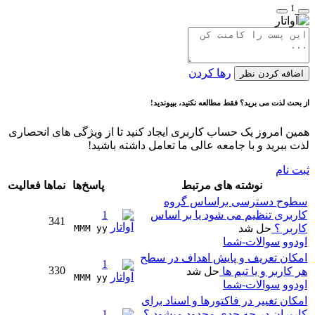
1
رها کردن
اضافه کردن نظر
از بحث لذت می برید؟ فقط مطالعه نکنید، بپیوندید!
همین امروز یک حساب کاربری ایجاد کنید تا از ویژگی های انحصاری
لذت ببرید و با جامعه عالی ما تعامل داشته باشید!
ثبت نام
نوشته های مرتبط
پاسخ‌ها
نماها
فعالیت
سطوح دسترسی براساس گروه
کاربری تنظیم می شود یا بر اساس
1
341
کاربر ؟
حل شد
MMM yy 
اودوو
سوالات-شما
امکان تعریف و پایش اهداف در سطح
1
330
هر کاربر و یا تیم ها
حل شد
MMM yy 
اودوو
سوالات-شما
امکان تغییر در فاکتورها و اسناد برای
کاربران در چه حدی محدود میشود ؟
1