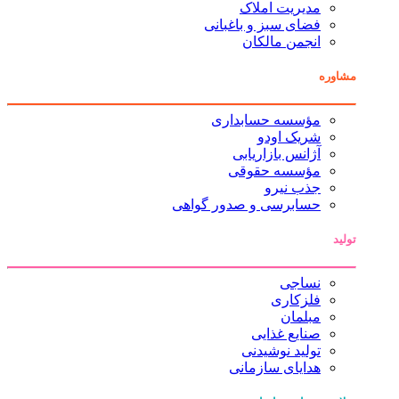
مدیریت املاک
فضای سبز و باغبانی
انجمن مالکان
مشاوره
مؤسسه حسابداری
شریک اودو
آژانس بازاریابی
مؤسسه حقوقی
جذب نیرو
حسابرسی و صدور گواهی
تولید
نساجی
فلزکاری
مبلمان
صنایع غذایی
تولید نوشیدنی
هدایای سازمانی