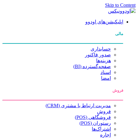
Skip to Content
اپلیکیشن‌های اودوو
مالی
حسابداری
صدور فاکتور
هزینه‌ها
صفحه‌گسترده (BI)
اسناد
امضا
فروش
مدیریت ارتباط با مشتری (CRM)
فروش
فروشگاهی (POS)
رستوران (POS)
اشتراک‌ها
اجاره