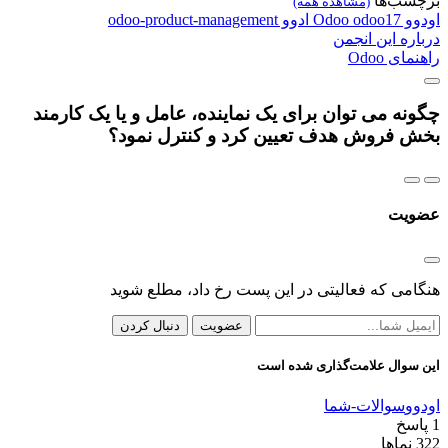
برچسب‌ها
(مشاهده همه)
اودوو
odoo17
Odoo
ادوو
odoo-product-management
درباره این انجمن
راهنمای Odoo
چگونه می توان برای یک نماینده، عامل و یا یک کارمند
بخش فروش هدف تعیین کرد و کنترل نمود؟
عضویت
هنگامی که فعالیتی در این پست رخ داد، مطلع شوید
عضویت
دنبال کردن
این سوال علامت‌گذاری شده است
اودوو
سوالات-شما
1
پاسخ
322
نماها