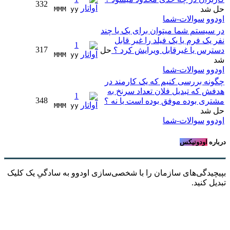
332
حل شد
MMM yy 
اودوو
سوالات-شما
در سیستم شما میتوان برای یک یا چند
نفر یک فرم یا یک فیلد را غیر قابل
1
317
دسترس یا غیرقابل ویرایش کرد ؟
حل
MMM yy 
شد
اودوو
سوالات-شما
چگونه بررسی کنیم که یک کارمند در
هدفش که تبدیل فلان تعداد سرنخ به
1
348
مشتری بوده موفق بوده است یا نه ؟
MMM yy 
حل شد
اودوو
سوالات-شما
درباره
اودونیکس
بپیچیدگی‌های سازمان را با شخصی‌سازی اودوو به سادگیِ یک کلیک
تبدیل کنید.