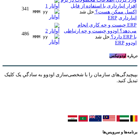
افزار انبارداری با استفاده از فایل
1
341
اکسل ممکن هست؟
حل شد
MMM yy 
انبارداری
ERP
ERP چیست و چه کاری انجام
می‌دهد؟ اودوو چیست و چه ارتباطی
2
486
با ERP دارد؟
حل شد
MMM yy 
اودوو
ERP
درباره
اودونیکس
بپیچیدگی‌های سازمان را با شخصی‌سازی اودوو به سادگیِ یک کلیک
تبدیل کنید.
برنامه‌ها و سرویس‌ها