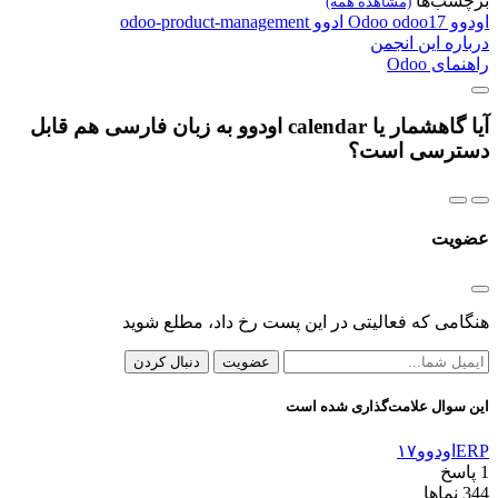
برچسب‌ها
(مشاهده همه)
اودوو
odoo17
Odoo
ادوو
odoo-product-management
درباره این انجمن
راهنمای Odoo
آیا گاهشمار یا calendar اودوو به زبان فارسی هم قابل
دسترسی است؟
عضویت
هنگامی که فعالیتی در این پست رخ داد، مطلع شوید
عضویت
دنبال کردن
این سوال علامت‌گذاری شده است
ERP
اودوو۱۷
1
پاسخ
344
نماها