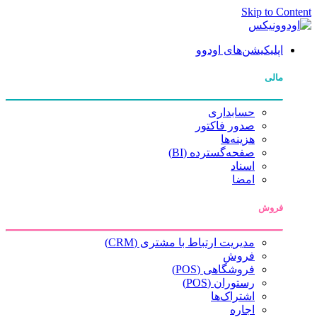
Skip to Content
اپلیکیشن‌های اودوو
مالی
حسابداری
صدور فاکتور
هزینه‌ها
صفحه‌گسترده (BI)
اسناد
امضا
فروش
مدیریت ارتباط با مشتری (CRM)
فروش
فروشگاهی (POS)
رستوران (POS)
اشتراک‌ها
اجاره