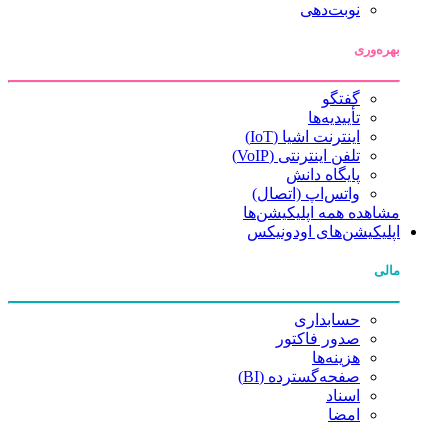
نوبت‌دهی
بهره‌وری
گفتگو
تأییدیه‌ها
اینترنت اشیا (IoT)
تلفن اینترنتی (VoIP)
پایگاه دانش
واتس‌اپ (اتصال)
مشاهده همه اپلیکیشن‌ها
اپلیکیشن‌های اودونیکس
مالی
حسابداری
صدور فاکتور
هزینه‌ها
صفحه‌گسترده (BI)
اسناد
امضا