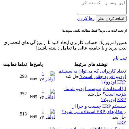
رها کردن
اضافه کردن نظر
از بحث لذت می برید؟ فقط مطالعه نکنید، بپیوندید!
همین امروز یک حساب کاربری ایجاد کنید تا از ویژگی های انحصاری
لذت ببرید و با جامعه عالی ما تعامل داشته باشید!
ثبت نام
نوشته های مرتبط
پاسخ‌ها
نماها
فعالیت
تعداد کاربرانی که می‌توان به سیستم
1
293
اودوو افزود چقدر است؟
حل شد
MMM yy 
ERP
اودوو۱۷
آیا استفاده از سیستم اودوو شامل
1
352
هزینه است؟
حل شد
MMM yy 
ERP
اودوو۱۷
سیستم ERP چیست و چرا از
1
راهکارهای ERP استفاده می شود؟
513
حل شد
MMM yy 
ERP
وارد کردن اطلاعات محصولات در نرم