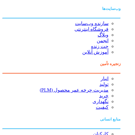
وب‌سایت‌ها
سازنده وب‌سایت
فروشگاه اینترنتی
وبلاگ
انجمن
چت زنده
آموزش آنلاین
زنجیره تأمین
انبار
تولید
مدیریت چرخه عمر محصول (PLM)
خرید
نگهداری
کیفیت
منابع انسانی
کارکنان