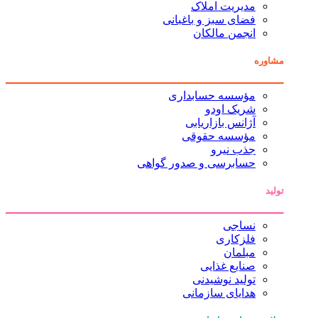
مدیریت املاک
فضای سبز و باغبانی
انجمن مالکان
مشاوره
مؤسسه حسابداری
شریک اودو
آژانس بازاریابی
مؤسسه حقوقی
جذب نیرو
حسابرسی و صدور گواهی
تولید
نساجی
فلزکاری
مبلمان
صنایع غذایی
تولید نوشیدنی
هدایای سازمانی