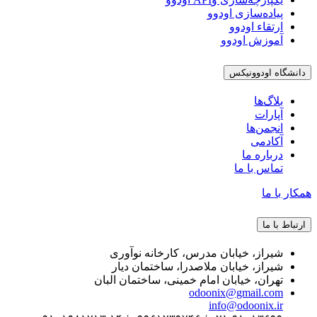
پیاده‌سازی اودوو
ارتقاء اودوو
آموزش اودوو
دانشگاه اودوونیکس
بلاگ‌ها
آپارات
انجمن‌ها
آکادمی
درباره ما
تماس با ما
همکار با ما
ارتباط با ما
شیراز، خیابان مدرس، کارخانه نوآوری
شیراز، خیابان ملاصدرا، ساختمان دیار
تهران، خیابان امام خمینی، ساختمان البان
odoonix@gmail.com
info@odoonix.ir