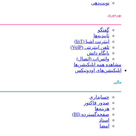
نوبت‌دهی
بهره‌وری
گفتگو
تأییدیه‌ها
اینترنت اشیا (IoT)
تلفن اینترنتی (VoIP)
پایگاه دانش
واتس‌اپ (اتصال)
مشاهده همه اپلیکیشن‌ها
اپلیکیشن‌های اودونیکس
مالی
حسابداری
صدور فاکتور
هزینه‌ها
صفحه‌گسترده (BI)
اسناد
امضا