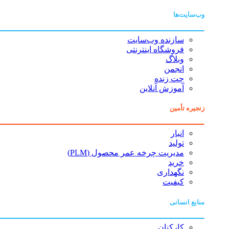
وب‌سایت‌ها
سازنده وب‌سایت
فروشگاه اینترنتی
وبلاگ
انجمن
چت زنده
آموزش آنلاین
زنجیره تأمین
انبار
تولید
مدیریت چرخه عمر محصول (PLM)
خرید
نگهداری
کیفیت
منابع انسانی
کارکنان