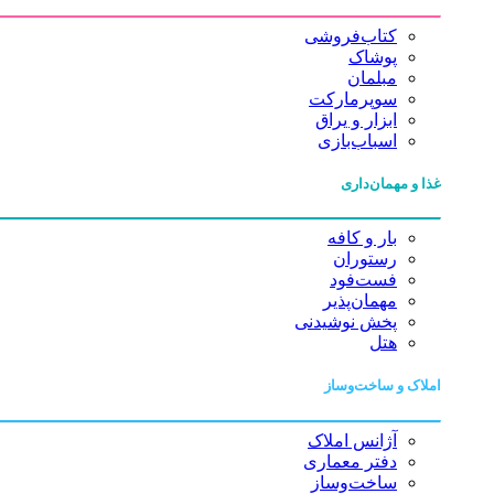
کتاب‌فروشی
پوشاک
مبلمان
سوپرمارکت
ابزار و یراق
اسباب‌بازی
غذا و مهمان‌داری
بار و کافه
رستوران
فست‌فود
مهمان‌پذیر
پخش نوشیدنی
هتل
املاک و ساخت‌وساز
آژانس املاک
دفتر معماری
ساخت‌وساز