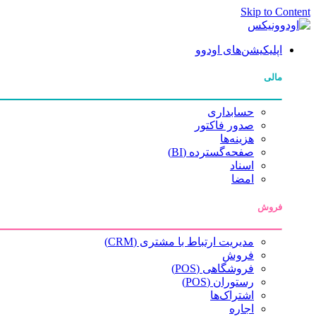
Skip to Content
اپلیکیشن‌های اودوو
مالی
حسابداری
صدور فاکتور
هزینه‌ها
صفحه‌گسترده (BI)
اسناد
امضا
فروش
مدیریت ارتباط با مشتری (CRM)
فروش
فروشگاهی (POS)
رستوران (POS)
اشتراک‌ها
اجاره