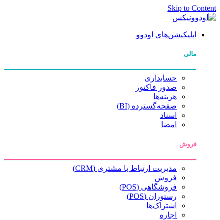
Skip to Content
اپلیکیشن‌های اودوو
مالی
حسابداری
صدور فاکتور
هزینه‌ها
صفحه‌گسترده (BI)
اسناد
امضا
فروش
مدیریت ارتباط با مشتری (CRM)
فروش
فروشگاهی (POS)
رستوران (POS)
اشتراک‌ها
اجاره