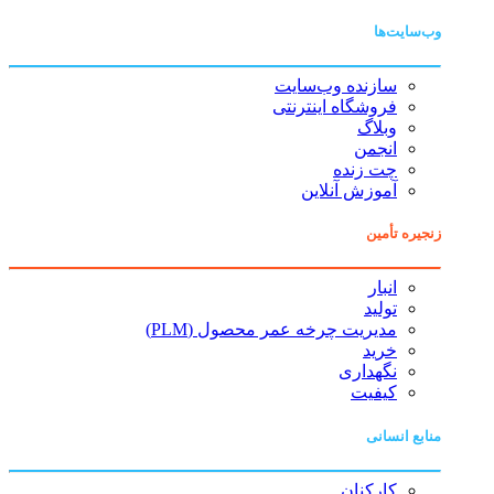
وب‌سایت‌ها
سازنده وب‌سایت
فروشگاه اینترنتی
وبلاگ
انجمن
چت زنده
آموزش آنلاین
زنجیره تأمین
انبار
تولید
مدیریت چرخه عمر محصول (PLM)
خرید
نگهداری
کیفیت
منابع انسانی
کارکنان