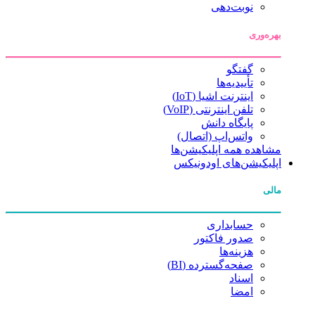
نوبت‌دهی
بهره‌وری
گفتگو
تأییدیه‌ها
اینترنت اشیا (IoT)
تلفن اینترنتی (VoIP)
پایگاه دانش
واتس‌اپ (اتصال)
مشاهده همه اپلیکیشن‌ها
اپلیکیشن‌های اودونیکس
مالی
حسابداری
صدور فاکتور
هزینه‌ها
صفحه‌گسترده (BI)
اسناد
امضا