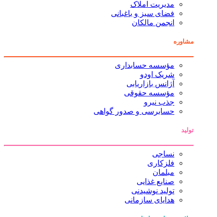
مدیریت املاک
فضای سبز و باغبانی
انجمن مالکان
مشاوره
مؤسسه حسابداری
شریک اودو
آژانس بازاریابی
مؤسسه حقوقی
جذب نیرو
حسابرسی و صدور گواهی
تولید
نساجی
فلزکاری
مبلمان
صنایع غذایی
تولید نوشیدنی
هدایای سازمانی