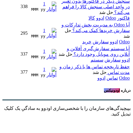
سنجش دیگر در فاکتورها بدون تغییر
1
338
در واحد اصلی سنجش کالا را فراهم
MMM yy 
می‌کند؟
حل شد
فاکتور
Odoo
ادوو
کالا
آیا Odoo به مدیریت بخش تدارکات و
سفارش خریدها کمک می‌کند؟
حل
1
295
شد
MMM yy 
Odoo
ادوو
سفارش
خرید
آیا سیستم سفارش‌گیری آفلاین و
1
337
آنلاین روی موبایل وجود دارد؟
حل شد
MMM yy 
ادوو
سفارش
سستم
حفظ تاریخچه تماس ها با ذکر زمان و
1
377
مدت تماس
حل شد
MMM yy 
Odoo
تماس
ادوو
درباره
اودونیکس
بپیچیدگی‌های سازمان را با شخصی‌سازی اودوو به سادگیِ یک کلیک
تبدیل کنید.