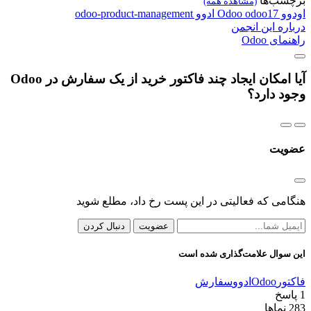
برچسب‌ها
(مشاهده همه)
اودوو
odoo17
Odoo
ادوو
odoo-product-management
درباره این انجمن
راهنمای Odoo
آیا امکان ایجاد چند فاکتور خرید از یک سفارش در Odoo
وجود دارد؟
عضویت
هنگامی که فعالیتی در این پست رخ داد، مطلع شوید
عضویت
دنبال کردن
این سوال علامت‌گذاری شده است
فاکتور
Odoo
ادوو
سفارش
1
پاسخ
283
نماها