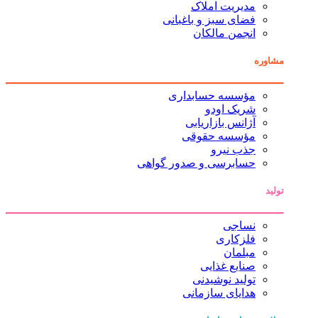
مدیریت املاک
فضای سبز و باغبانی
انجمن مالکان
مشاوره
مؤسسه حسابداری
شریک اودو
آژانس بازاریابی
مؤسسه حقوقی
جذب نیرو
حسابرسی و صدور گواهی
تولید
نساجی
فلزکاری
مبلمان
صنایع غذایی
تولید نوشیدنی
هدایای سازمانی