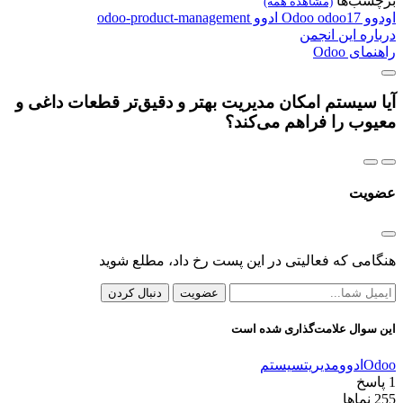
برچسب‌ها
(مشاهده همه)
اودوو
odoo17
Odoo
ادوو
odoo-product-management
درباره این انجمن
راهنمای Odoo
آیا سیستم امکان مدیریت بهتر و دقیق‌تر قطعات داغی و
معیوب را فراهم می‌کند؟
عضویت
هنگامی که فعالیتی در این پست رخ داد، مطلع شوید
عضویت
دنبال کردن
این سوال علامت‌گذاری شده است
Odoo
ادوو
مدیریت
سیستم
1
پاسخ
255
نماها