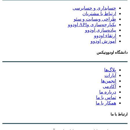
حسابداری و حسابرسی
ارتباط با مشتریان
طراحی وبسایت و سئو
یکپارچه‌سازی وAPI اودوو
پیاده‌سازی اودوو
ارتقاء اودوو
آموزش اودوو
دانشگاه اودوونیکس
بلاگ‌ها
آپارات
انجمن‌ها
آکادمی
درباره ما
تماس با ما
همکار با ما
ارتباط با ما