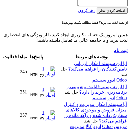
رها کردن
اضافه کردن نظر
از بحث لذت می برید؟ فقط مطالعه نکنید، بپیوندید!
همین امروز یک حساب کاربری ایجاد کنید تا از ویژگی های انحصاری
لذت ببرید و با جامعه عالی ما تعامل داشته باشید!
ثبت نام
نوشته های مرتبط
پاسخ‌ها
نماها
فعالیت
آیا این سیستم امکان ارزیابی
تامین‌کنندگان را فراهم می‌کند؟
حل
1
245
شد
MMM yy 
Odoo
ادوو
سیستم
آیا این سیستم قابلیت پیش‌بینی و
1
251
برنامه‌ریزی خرید را دارد؟
حل شد
MMM yy 
Odoo
ادوو
سیستم
آیا سیستم امکان مدیریت و کنترل
میزان فروش و موجودی کالاهای
1
357
سفارش داده شده و راکد مانده را
MMM yy 
فراهم می‌کند؟
حل شد
فروش
Odoo
ادوو
کالا
مدیریت