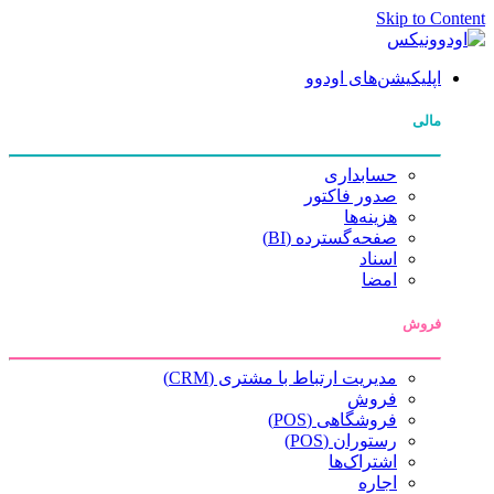
Skip to Content
اپلیکیشن‌های اودوو
مالی
حسابداری
صدور فاکتور
هزینه‌ها
صفحه‌گسترده (BI)
اسناد
امضا
فروش
مدیریت ارتباط با مشتری (CRM)
فروش
فروشگاهی (POS)
رستوران (POS)
اشتراک‌ها
اجاره