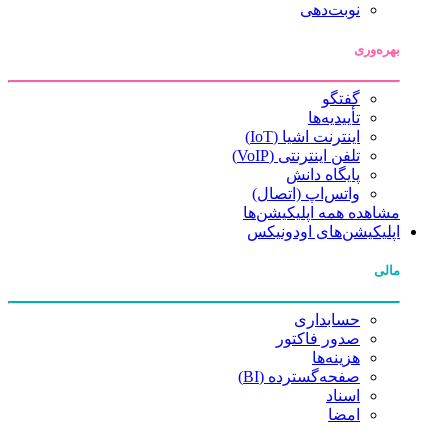
نوبت‌دهی
بهره‌وری
گفتگو
تأییدیه‌ها
اینترنت اشیا (IoT)
تلفن اینترنتی (VoIP)
پایگاه دانش
واتس‌اپ (اتصال)
مشاهده همه اپلیکیشن‌ها
اپلیکیشن‌های اودونیکس
مالی
حسابداری
صدور فاکتور
هزینه‌ها
صفحه‌گسترده (BI)
اسناد
امضا