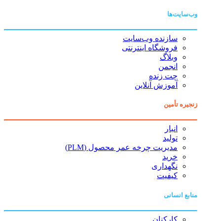
وب‌سایت‌ها
سازنده وب‌سایت
فروشگاه اینترنتی
وبلاگ
انجمن
چت زنده
آموزش آنلاین
زنجیره تأمین
انبار
تولید
مدیریت چرخه عمر محصول (PLM)
خرید
نگهداری
کیفیت
منابع انسانی
کارکنان