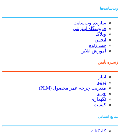
وب‌سایت‌ها
سازنده وب‌سایت
فروشگاه اینترنتی
وبلاگ
انجمن
چت زنده
آموزش آنلاین
زنجیره تأمین
انبار
تولید
مدیریت چرخه عمر محصول (PLM)
خرید
نگهداری
کیفیت
منابع انسانی
کارکنان