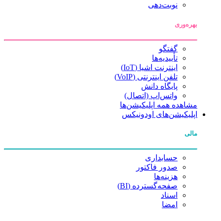
نوبت‌دهی
بهره‌وری
گفتگو
تأییدیه‌ها
اینترنت اشیا (IoT)
تلفن اینترنتی (VoIP)
پایگاه دانش
واتس‌اپ (اتصال)
مشاهده همه اپلیکیشن‌ها
اپلیکیشن‌های اودونیکس
مالی
حسابداری
صدور فاکتور
هزینه‌ها
صفحه‌گسترده (BI)
اسناد
امضا