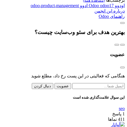
برچسب‌ها
(مشاهده همه)
اودوو
odoo17
Odoo
ادوو
odoo-product-management
درباره این انجمن
راهنمای Odoo
بهترین هدف برای سئو وب‌سایت چیست؟
عضویت
هنگامی که فعالیتی در این پست رخ داد، مطلع شوید
عضویت
دنبال کردن
این سوال علامت‌گذاری شده است
seo
1
پاسخ
411
نماها