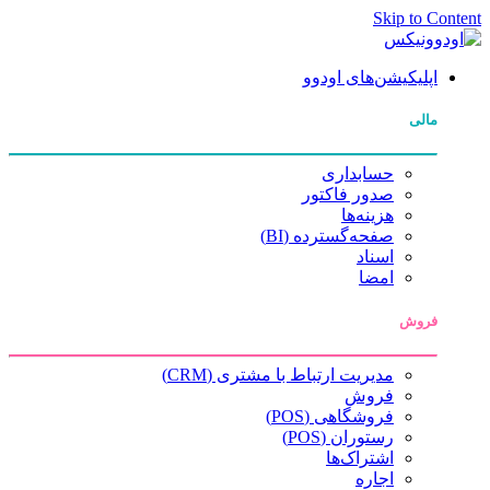
Skip to Content
اپلیکیشن‌های اودوو
مالی
حسابداری
صدور فاکتور
هزینه‌ها
صفحه‌گسترده (BI)
اسناد
امضا
فروش
مدیریت ارتباط با مشتری (CRM)
فروش
فروشگاهی (POS)
رستوران (POS)
اشتراک‌ها
اجاره