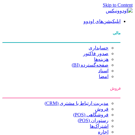
Skip to Content
اپلیکیشن‌های اودوو
مالی
حسابداری
صدور فاکتور
هزینه‌ها
صفحه‌گسترده (BI)
اسناد
امضا
فروش
مدیریت ارتباط با مشتری (CRM)
فروش
فروشگاهی (POS)
رستوران (POS)
اشتراک‌ها
اجاره