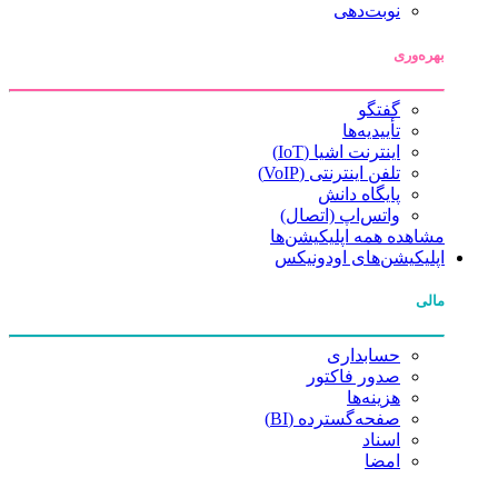
نوبت‌دهی
بهره‌وری
گفتگو
تأییدیه‌ها
اینترنت اشیا (IoT)
تلفن اینترنتی (VoIP)
پایگاه دانش
واتس‌اپ (اتصال)
مشاهده همه اپلیکیشن‌ها
اپلیکیشن‌های اودونیکس
مالی
حسابداری
صدور فاکتور
هزینه‌ها
صفحه‌گسترده (BI)
اسناد
امضا