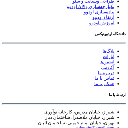
طراحی وبسایت و سئو
یکپارچه‌سازی وAPI اودوو
پیاده‌سازی اودوو
ارتقاء اودوو
آموزش اودوو
دانشگاه اودوونیکس
بلاگ‌ها
آپارات
انجمن‌ها
آکادمی
درباره ما
تماس با ما
همکار با ما
ارتباط با ما
شیراز، خیابان مدرس، کارخانه نوآوری
شیراز، خیابان ملاصدرا، ساختمان دیار
تهران، خیابان امام خمینی، ساختمان البان
odoonix@gmail.com