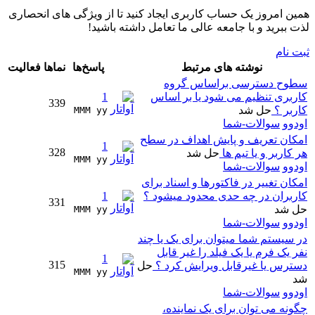
همین امروز یک حساب کاربری ایجاد کنید تا از ویژگی های انحصاری
لذت ببرید و با جامعه عالی ما تعامل داشته باشید!
ثبت نام
نوشته های مرتبط
پاسخ‌ها
نماها
فعالیت
سطوح دسترسی براساس گروه
کاربری تنظیم می شود یا بر اساس
1
339
کاربر ؟
حل شد
MMM yy 
اودوو
سوالات-شما
امکان تعریف و پایش اهداف در سطح
1
328
هر کاربر و یا تیم ها
حل شد
MMM yy 
اودوو
سوالات-شما
امکان تغییر در فاکتورها و اسناد برای
کاربران در چه حدی محدود میشود ؟
1
331
حل شد
MMM yy 
اودوو
سوالات-شما
در سیستم شما میتوان برای یک یا چند
نفر یک فرم یا یک فیلد را غیر قابل
1
315
دسترس یا غیرقابل ویرایش کرد ؟
حل
MMM yy 
شد
اودوو
سوالات-شما
چگونه می توان برای یک نماینده،