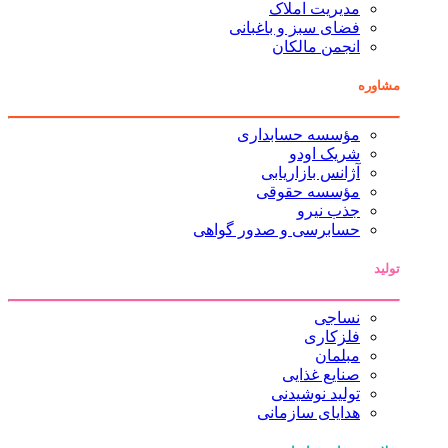
مدیریت املاک
فضای سبز و باغبانی
انجمن مالکان
مشاوره
مؤسسه حسابداری
شریک اودو
آژانس بازاریابی
مؤسسه حقوقی
جذب نیرو
حسابرسی و صدور گواهی
تولید
نساجی
فلزکاری
مبلمان
صنایع غذایی
تولید نوشیدنی
هدایای سازمانی