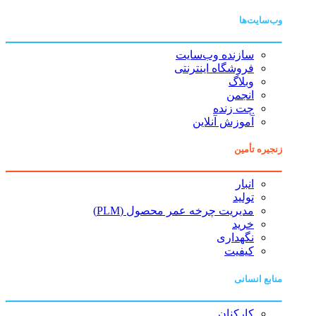
وب‌سایت‌ها
سازنده وب‌سایت
فروشگاه اینترنتی
وبلاگ
انجمن
چت زنده
آموزش آنلاین
زنجیره تأمین
انبار
تولید
مدیریت چرخه عمر محصول (PLM)
خرید
نگهداری
کیفیت
منابع انسانی
کارکنان