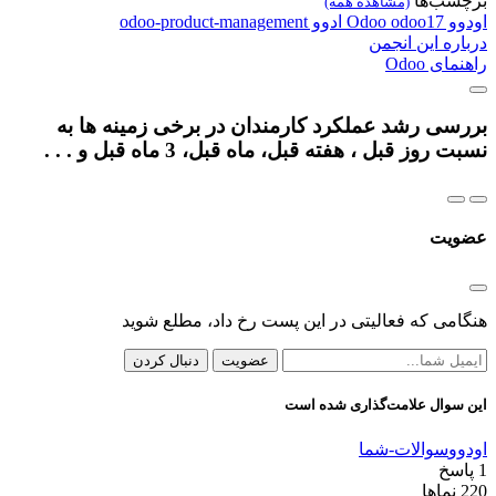
برچسب‌ها
(مشاهده همه)
اودوو
odoo17
Odoo
ادوو
odoo-product-management
درباره این انجمن
راهنمای Odoo
بررسی رشد عملکرد کارمندان در برخی زمینه ها به
نسبت روز قبل ، هفته قبل، ماه قبل، 3 ماه قبل و . . .
عضویت
هنگامی که فعالیتی در این پست رخ داد، مطلع شوید
عضویت
دنبال کردن
این سوال علامت‌گذاری شده است
اودوو
سوالات-شما
1
پاسخ
220
نماها