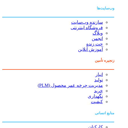
وب‌سایت‌ها
سازنده وب‌سایت
فروشگاه اینترنتی
وبلاگ
انجمن
چت زنده
آموزش آنلاین
زنجیره تأمین
انبار
تولید
مدیریت چرخه عمر محصول (PLM)
خرید
نگهداری
کیفیت
منابع انسانی
کارکنان