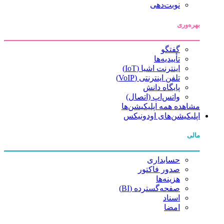
نوبت‌دهی
بهره‌وری
گفتگو
تأییدیه‌ها
اینترنت اشیا (IoT)
تلفن اینترنتی (VoIP)
پایگاه دانش
واتس‌اپ (اتصال)
مشاهده همه اپلیکیشن‌ها
اپلیکیشن‌های اودونیکس
مالی
حسابداری
صدور فاکتور
هزینه‌ها
صفحه‌گسترده (BI)
اسناد
امضا