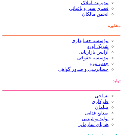
مدیریت املاک
فضای سبز و باغبانی
انجمن مالکان
مشاوره
مؤسسه حسابداری
شریک اودو
آژانس بازاریابی
مؤسسه حقوقی
جذب نیرو
حسابرسی و صدور گواهی
تولید
نساجی
فلزکاری
مبلمان
صنایع غذایی
تولید نوشیدنی
هدایای سازمانی