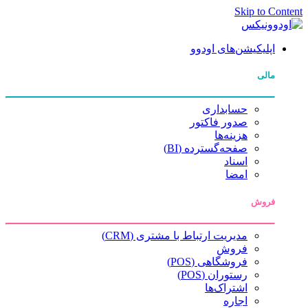
Skip to Content
اپلیکیشن‌های اودوو
مالی
حسابداری
صدور فاکتور
هزینه‌ها
صفحه‌گسترده (BI)
اسناد
امضا
فروش
مدیریت ارتباط با مشتری (CRM)
فروش
فروشگاهی (POS)
رستوران (POS)
اشتراک‌ها
اجاره