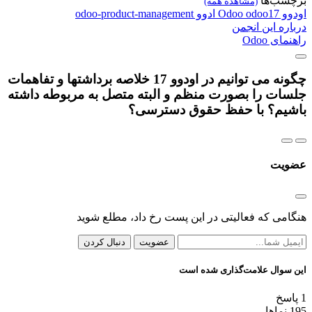
برچسب‌ها
(مشاهده همه)
اودوو
odoo17
Odoo
ادوو
odoo-product-management
درباره این انجمن
راهنمای Odoo
چگونه می توانیم در اودوو 17 خلاصه برداشتها و تفاهمات
جلسات را بصورت منظم و البته متصل به مربوطه داشته
باشیم؟ با حفظ حقوق دسترسی؟
عضویت
هنگامی که فعالیتی در این پست رخ داد، مطلع شوید
عضویت
دنبال کردن
این سوال علامت‌گذاری شده است
1
پاسخ
195
نماها