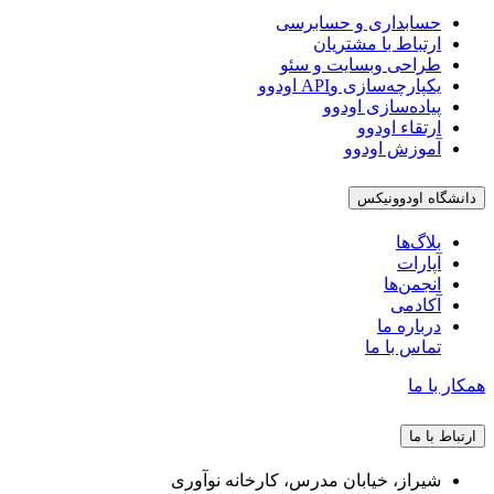
حسابداری و حسابرسی
ارتباط با مشتریان
طراحی وبسایت و سئو
یکپارچه‌سازی وAPI اودوو
پیاده‌سازی اودوو
ارتقاء اودوو
آموزش اودوو
دانشگاه اودوونیکس
بلاگ‌ها
آپارات
انجمن‌ها
آکادمی
درباره ما
تماس با ما
همکار با ما
ارتباط با ما
شیراز، خیابان مدرس، کارخانه نوآوری