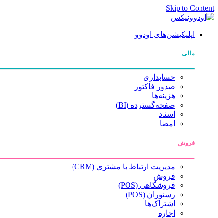
Skip to Content
اپلیکیشن‌های اودوو
مالی
حسابداری
صدور فاکتور
هزینه‌ها
صفحه‌گسترده (BI)
اسناد
امضا
فروش
مدیریت ارتباط با مشتری (CRM)
فروش
فروشگاهی (POS)
رستوران (POS)
اشتراک‌ها
اجاره