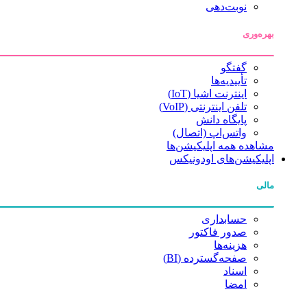
نوبت‌دهی
بهره‌وری
گفتگو
تأییدیه‌ها
اینترنت اشیا (IoT)
تلفن اینترنتی (VoIP)
پایگاه دانش
واتس‌اپ (اتصال)
مشاهده همه اپلیکیشن‌ها
اپلیکیشن‌های اودونیکس
مالی
حسابداری
صدور فاکتور
هزینه‌ها
صفحه‌گسترده (BI)
اسناد
امضا