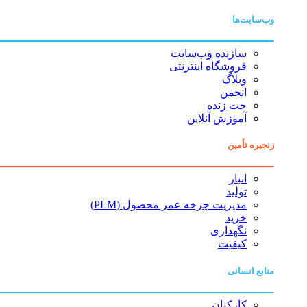
وب‌سایت‌ها
سازنده وب‌سایت
فروشگاه اینترنتی
وبلاگ
انجمن
چت زنده
آموزش آنلاین
زنجیره تأمین
انبار
تولید
مدیریت چرخه عمر محصول (PLM)
خرید
نگهداری
کیفیت
منابع انسانی
کارکنان