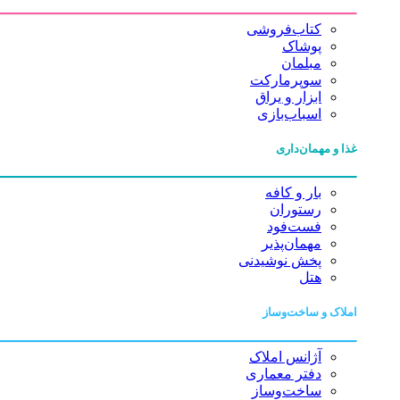
کتاب‌فروشی
پوشاک
مبلمان
سوپرمارکت
ابزار و یراق
اسباب‌بازی
غذا و مهمان‌داری
بار و کافه
رستوران
فست‌فود
مهمان‌پذیر
پخش نوشیدنی
هتل
املاک و ساخت‌وساز
آژانس املاک
دفتر معماری
ساخت‌وساز