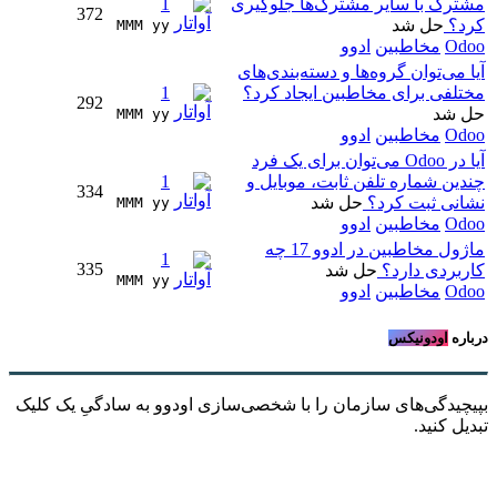
مشترک با سایر مشترک‌ها جلوگیری
1
372
کرد؟
حل شد
MMM yy 
Odoo
مخاطبین
ادوو
آیا می‌توان گروه‌ها و دسته‌بندی‌های
مختلفی برای مخاطبین ایجاد کرد؟
1
292
حل شد
MMM yy 
Odoo
مخاطبین
ادوو
آیا در Odoo می‌توان برای یک فرد
چندین شماره تلفن ثابت، موبایل و
1
334
نشانی ثبت کرد؟
حل شد
MMM yy 
Odoo
مخاطبین
ادوو
ماژول مخاطبین در ادوو 17 چه
1
335
کاربردی دارد؟
حل شد
MMM yy 
Odoo
مخاطبین
ادوو
درباره
اودونیکس
بپیچیدگی‌های سازمان را با شخصی‌سازی اودوو به سادگیِ یک کلیک
تبدیل کنید.