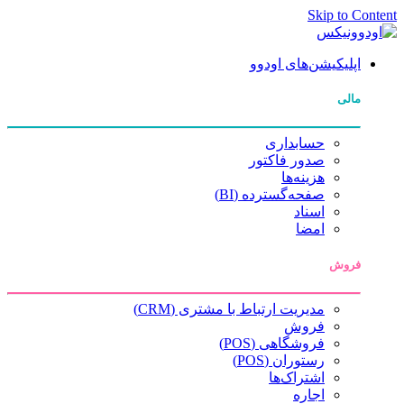
Skip to Content
اپلیکیشن‌های اودوو
مالی
حسابداری
صدور فاکتور
هزینه‌ها
صفحه‌گسترده (BI)
اسناد
امضا
فروش
مدیریت ارتباط با مشتری (CRM)
فروش
فروشگاهی (POS)
رستوران (POS)
اشتراک‌ها
اجاره