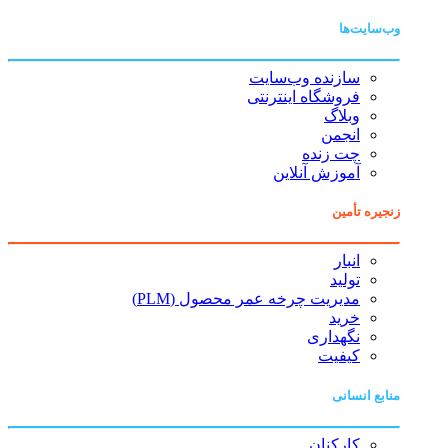
وب‌سایت‌ها
سازنده وب‌سایت
فروشگاه اینترنتی
وبلاگ
انجمن
چت زنده
آموزش آنلاین
زنجیره تأمین
انبار
تولید
مدیریت چرخه عمر محصول (PLM)
خرید
نگهداری
کیفیت
منابع انسانی
کارکنان