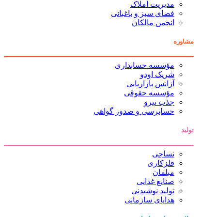
مدیریت املاک
فضای سبز و باغبانی
انجمن مالکان
مشاوره
مؤسسه حسابداری
شریک اودو
آژانس بازاریابی
مؤسسه حقوقی
جذب نیرو
حسابرسی و صدور گواهی
تولید
نساجی
فلزکاری
مبلمان
صنایع غذایی
تولید نوشیدنی
هدایای سازمانی