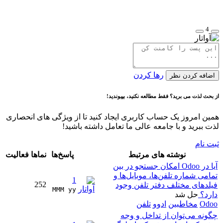
4
رها کردن
اضافه کردن نظر
از بحث لذت می برید؟ فقط مطالعه نکنید، بپیوندید!
همین امروز یک حساب کاربری ایجاد کنید تا از ویژگی های انحصاری
لذت ببرید و با جامعه عالی ما تعامل داشته باشید!
ثبت نام
نوشته های مرتبط
پاسخ‌ها
نماها
فعالیت
آیا در Odoo امکان جستجو در بین
تمامی شماره تلفن‌ها، موبایل‌ها و
1
252
فیلدهای مختلف دفتر تلفن وجود
MMM yy 
دارد؟
حل شد
Odoo
مخاطبین
ادوو
تلفن
چگونه می‌توان از تداخل و وجه