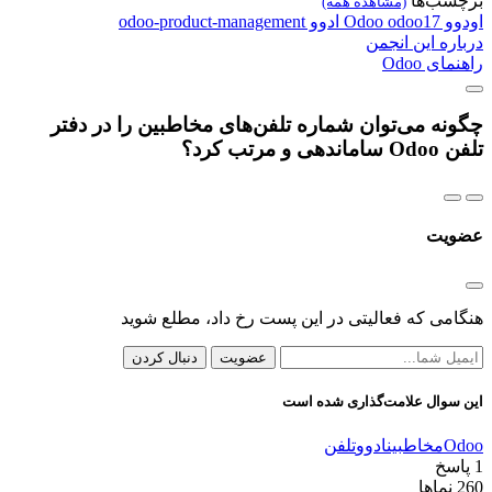
برچسب‌ها
(مشاهده همه)
اودوو
odoo17
Odoo
ادوو
odoo-product-management
درباره این انجمن
راهنمای Odoo
چگونه می‌توان شماره تلفن‌های مخاطبین را در دفتر
تلفن Odoo ساماندهی و مرتب کرد؟
عضویت
هنگامی که فعالیتی در این پست رخ داد، مطلع شوید
عضویت
دنبال کردن
این سوال علامت‌گذاری شده است
Odoo
مخاطبین
ادوو
تلفن
1
پاسخ
260
نماها