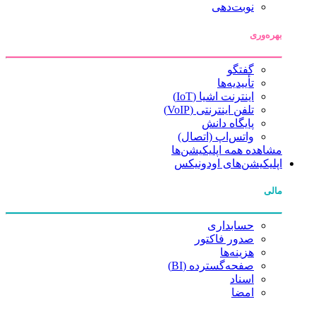
نوبت‌دهی
بهره‌وری
گفتگو
تأییدیه‌ها
اینترنت اشیا (IoT)
تلفن اینترنتی (VoIP)
پایگاه دانش
واتس‌اپ (اتصال)
مشاهده همه اپلیکیشن‌ها
اپلیکیشن‌های اودونیکس
مالی
حسابداری
صدور فاکتور
هزینه‌ها
صفحه‌گسترده (BI)
اسناد
امضا