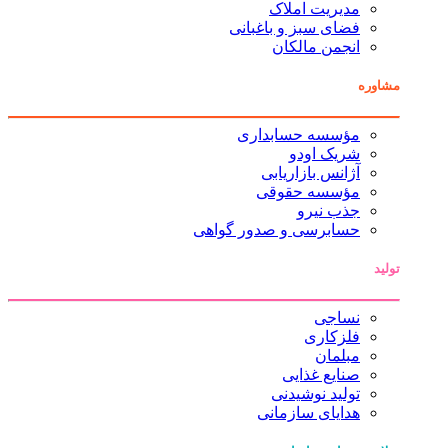
مدیریت املاک
فضای سبز و باغبانی
انجمن مالکان
مشاوره
مؤسسه حسابداری
شریک اودو
آژانس بازاریابی
مؤسسه حقوقی
جذب نیرو
حسابرسی و صدور گواهی
تولید
نساجی
فلزکاری
مبلمان
صنایع غذایی
تولید نوشیدنی
هدایای سازمانی