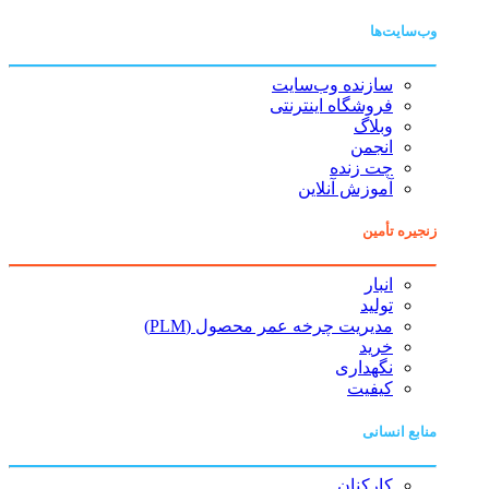
وب‌سایت‌ها
سازنده وب‌سایت
فروشگاه اینترنتی
وبلاگ
انجمن
چت زنده
آموزش آنلاین
زنجیره تأمین
انبار
تولید
مدیریت چرخه عمر محصول (PLM)
خرید
نگهداری
کیفیت
منابع انسانی
کارکنان