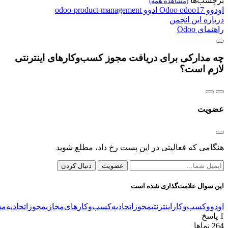
سب‌ها
(مشاهده همه)
و
odoo17
Odoo
ادوو
odoo-product-management
ره این انجمن
ی Odoo
مدارکی برای دریافت مجوز کسب‌وکارهای اینترنتی
م است؟
یت
می که فعالیتی در این پست رخ داد، مطلع شوید
عضویت
دنبال کردن
سوال علامت‌گذاری شده است
و
کسب‌و‌کاراینترنتی
مجوز‌اتحادیه‌کسب‌و‌کار‌های‌مجازی
مجوز‌اتحادیه‌مجازی
سخ
نماها