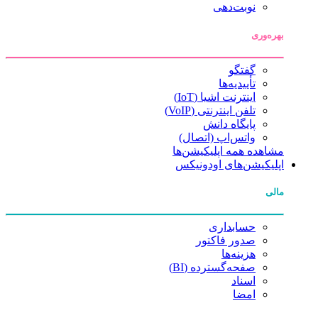
نوبت‌دهی
بهره‌وری
گفتگو
تأییدیه‌ها
اینترنت اشیا (IoT)
تلفن اینترنتی (VoIP)
پایگاه دانش
واتس‌اپ (اتصال)
مشاهده همه اپلیکیشن‌ها
اپلیکیشن‌های اودونیکس
مالی
حسابداری
صدور فاکتور
هزینه‌ها
صفحه‌گسترده (BI)
اسناد
امضا