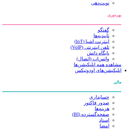
نوبت‌دهی
بهره‌وری
گفتگو
تأییدیه‌ها
اینترنت اشیا (IoT)
تلفن اینترنتی (VoIP)
پایگاه دانش
واتس‌اپ (اتصال)
مشاهده همه اپلیکیشن‌ها
اپلیکیشن‌های اودونیکس
مالی
حسابداری
صدور فاکتور
هزینه‌ها
صفحه‌گسترده (BI)
اسناد
امضا