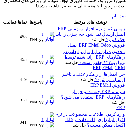
همین امروز یک حساب کاربری ایجاد کنید تا از ویژگی های انحصاری
لذت ببرید و با جامعه عالی ما تعامل داشته باشید!
ثبت نام
نوشته های مرتبط
پاسخ‌ها
نماها
فعالیت
زمانی که از نرم افزار سازمانی ERP
ایمیل ارسال نمی‌شود چه چیزی را باید
1
458
چک کنیم؟
حل شد
MMM yy 
فروش
Odoo
EMail
ERP
ایمیل
محدودیت ارسال ایمیل تبلیغاتی در
1
راهکارهای ERP ارائه شده توسط
453
ویراوب۱۲۳ چقدر است؟
حل شد
MMM yy 
ERP
EMail
CRM
چرا ایمیل‌ها از راهکار ERP با تاخیر
1
419
ارسال می‌شود؟
حل شد
MMM yy 
فروش
EMail
ERP
سیستم ERP چیست و چرا از
1
راهکارهای ERP استفاده می شود؟
513
حل شد
MMM yy 
ERP
وارد کردن اطلاعات محصولات در نرم
افزار انبارداری با استفاده از فایل
1
341
اکسل ممکن هست؟
حل شد
MMM yy 