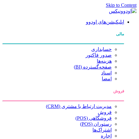
Skip to Content
اپلیکیشن‌های اودوو
مالی
حسابداری
صدور فاکتور
هزینه‌ها
صفحه‌گسترده (BI)
اسناد
امضا
فروش
مدیریت ارتباط با مشتری (CRM)
فروش
فروشگاهی (POS)
رستوران (POS)
اشتراک‌ها
اجاره