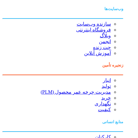
وب‌سایت‌ها
سازنده وب‌سایت
فروشگاه اینترنتی
وبلاگ
انجمن
چت زنده
آموزش آنلاین
زنجیره تأمین
انبار
تولید
مدیریت چرخه عمر محصول (PLM)
خرید
نگهداری
کیفیت
منابع انسانی
کارکنان