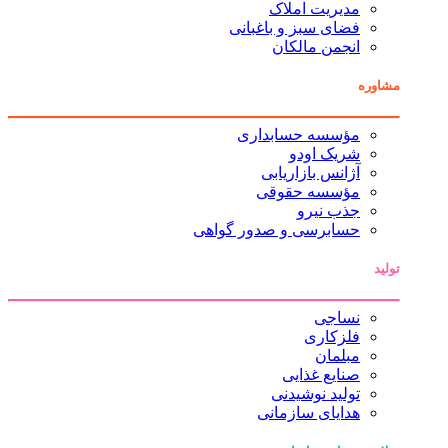
مدیریت املاک
فضای سبز و باغبانی
انجمن مالکان
مشاوره
مؤسسه حسابداری
شریک اودو
آژانس بازاریابی
مؤسسه حقوقی
جذب نیرو
حسابرسی و صدور گواهی
تولید
نساجی
فلزکاری
مبلمان
صنایع غذایی
تولید نوشیدنی
هدایای سازمانی