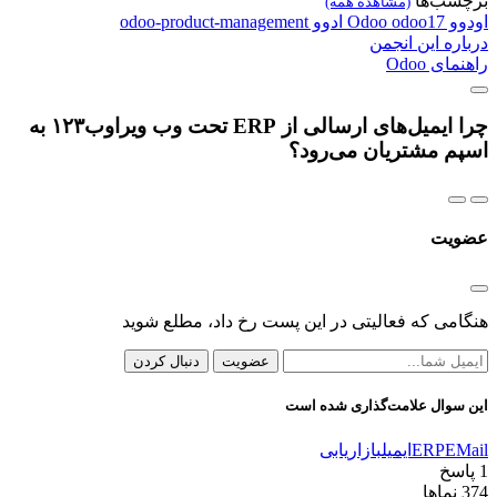
برچسب‌ها
(مشاهده همه)
اودوو
odoo17
Odoo
ادوو
odoo-product-management
درباره این انجمن
راهنمای Odoo
چرا ایمیل‌های ارسالی از ERP تحت وب ویراوب۱۲۳ به
اسپم مشتریان می‌رود؟
عضویت
هنگامی که فعالیتی در این پست رخ داد، مطلع شوید
عضویت
دنبال کردن
این سوال علامت‌گذاری شده است
EMail
ERP
ایمیل
بازاریابی
1
پاسخ
374
نماها