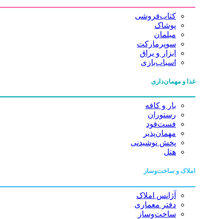
کتاب‌فروشی
پوشاک
مبلمان
سوپرمارکت
ابزار و یراق
اسباب‌بازی
غذا و مهمان‌داری
بار و کافه
رستوران
فست‌فود
مهمان‌پذیر
پخش نوشیدنی
هتل
املاک و ساخت‌وساز
آژانس املاک
دفتر معماری
ساخت‌وساز