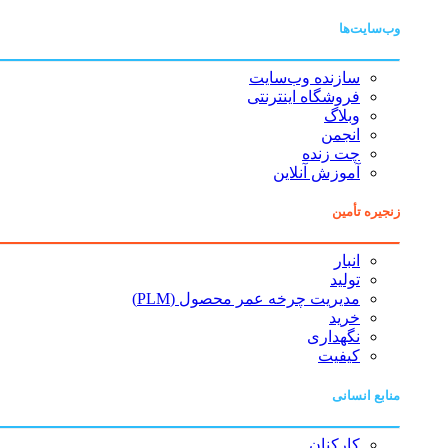
وب‌سایت‌ها
سازنده وب‌سایت
فروشگاه اینترنتی
وبلاگ
انجمن
چت زنده
آموزش آنلاین
زنجیره تأمین
انبار
تولید
مدیریت چرخه عمر محصول (PLM)
خرید
نگهداری
کیفیت
منابع انسانی
کارکنان