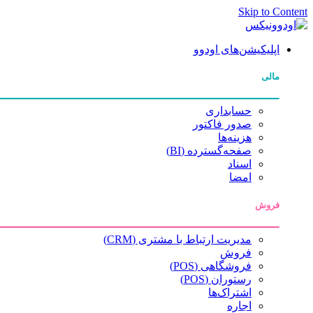
Skip to Content
اپلیکیشن‌های اودوو
مالی
حسابداری
صدور فاکتور
هزینه‌ها
صفحه‌گسترده (BI)
اسناد
امضا
فروش
مدیریت ارتباط با مشتری (CRM)
فروش
فروشگاهی (POS)
رستوران (POS)
اشتراک‌ها
اجاره