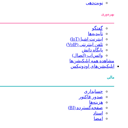
نوبت‌دهی
بهره‌وری
گفتگو
تأییدیه‌ها
اینترنت اشیا (IoT)
تلفن اینترنتی (VoIP)
پایگاه دانش
واتس‌اپ (اتصال)
مشاهده همه اپلیکیشن‌ها
اپلیکیشن‌های اودونیکس
مالی
حسابداری
صدور فاکتور
هزینه‌ها
صفحه‌گسترده (BI)
اسناد
امضا