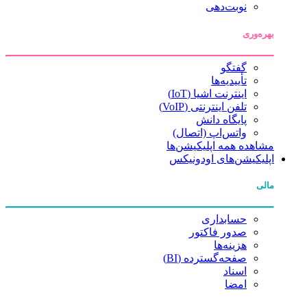
نوبت‌دهی
بهره‌وری
گفتگو
تأییدیه‌ها
اینترنت اشیا (IoT)
تلفن اینترنتی (VoIP)
پایگاه دانش
واتس‌اپ (اتصال)
مشاهده همه اپلیکیشن‌ها
اپلیکیشن‌های اودونیکس
مالی
حسابداری
صدور فاکتور
هزینه‌ها
صفحه‌گسترده (BI)
اسناد
امضا