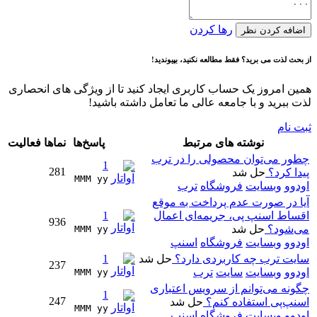
رها کردن
اضافه کردن نظر
از بحث لذت می برید؟ فقط مطالعه نکنید، بپیوندید!
همین امروز یک حساب کاربری ایجاد کنید تا از ویژگی های انحصاری
لذت ببرید و با جامعه عالی ما تعامل داشته باشید!
ثبت نام
نوشته های مرتبط
پاسخ‌ها
نماها
فعالیت
چطور می‌توان محصولی را در ترب
1
281
پیدا کرد؟
حل شد
MMM yy 
اودوو
وبسایت
فروشگاه
ترب
آیا در صورت عدم پرداخت به موقع
اقساط اسنپ پی، جریمه‌ای اعمال
1
936
می‌شود؟
حل شد
MMM yy 
اودوو
وبسایت
فروشگاه
اسنپ
سایت ترب چه کاربردی دارد؟
حل شد
1
237
اودوو
وبسایت
سایت
ترب
MMM yy 
چگونه می‌توانم از سرویس اعتباری
1
247
اسنپ‌پی استفاده کنم؟
حل شد
MMM yy 
اودوو
وبسایت
فروشگاه
اسنپ