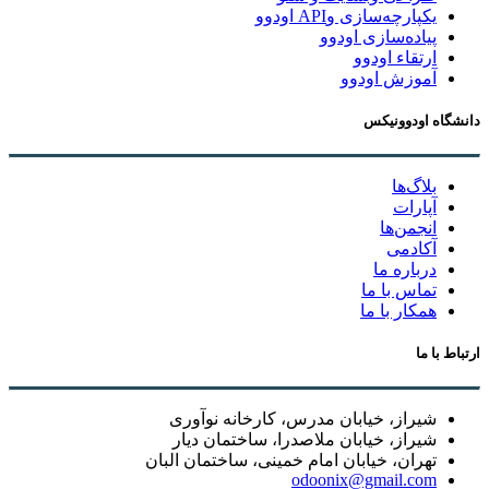
یکپارچه‌سازی وAPI اودوو
پیاده‌سازی اودوو
ارتقاء اودوو
آموزش اودوو
دانشگاه اودوونیکس
بلاگ‌ها
آپارات
انجمن‌ها
آکادمی
درباره ما
تماس با ما
همکار با ما
ارتباط با ما
شیراز، خیابان مدرس، کارخانه نوآوری
شیراز، خیابان ملاصدرا، ساختمان دیار
تهران، خیابان امام خمینی، ساختمان البان
odoonix@gmail.com