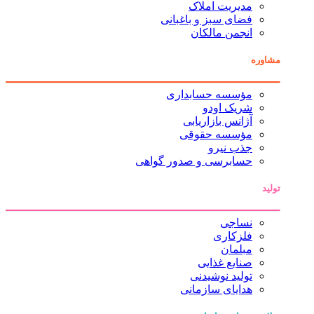
مدیریت املاک
فضای سبز و باغبانی
انجمن مالکان
مشاوره
مؤسسه حسابداری
شریک اودو
آژانس بازاریابی
مؤسسه حقوقی
جذب نیرو
حسابرسی و صدور گواهی
تولید
نساجی
فلزکاری
مبلمان
صنایع غذایی
تولید نوشیدنی
هدایای سازمانی