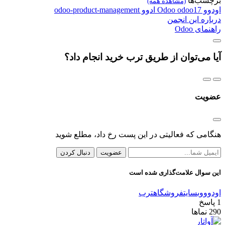
برچسب‌ها
(مشاهده همه)
اودوو
odoo17
Odoo
ادوو
odoo-product-management
درباره این انجمن
راهنمای Odoo
آیا می‌توان از طریق ترب خرید انجام داد؟
عضویت
هنگامی که فعالیتی در این پست رخ داد، مطلع شوید
عضویت
دنبال کردن
این سوال علامت‌گذاری شده است
اودوو
وبسایت
فروشگاه
ترب
1
پاسخ
290
نماها