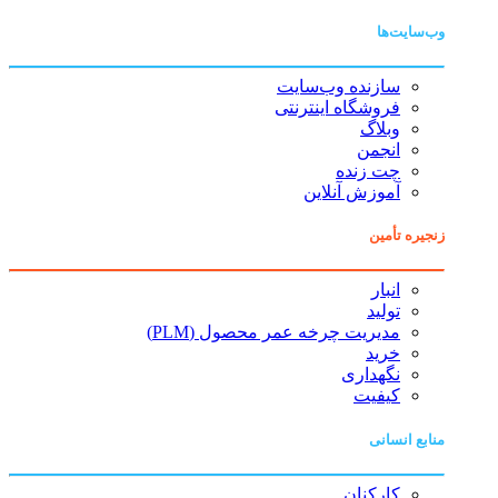
وب‌سایت‌ها
سازنده وب‌سایت
فروشگاه اینترنتی
وبلاگ
انجمن
چت زنده
آموزش آنلاین
زنجیره تأمین
انبار
تولید
مدیریت چرخه عمر محصول (PLM)
خرید
نگهداری
کیفیت
منابع انسانی
کارکنان