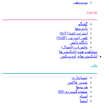
نوبت‌دهی
بهره‌وری
گفتگو
تأییدیه‌ها
اینترنت اشیا (IoT)
تلفن اینترنتی (VoIP)
پایگاه دانش
واتس‌اپ (اتصال)
مشاهده همه اپلیکیشن‌ها
اپلیکیشن‌های اودونیکس
مالی
حسابداری
صدور فاکتور
هزینه‌ها
صفحه‌گسترده (BI)
اسناد
امضا