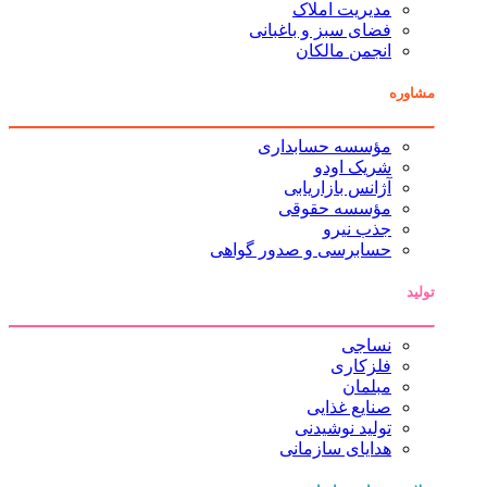
مدیریت املاک
فضای سبز و باغبانی
انجمن مالکان
مشاوره
مؤسسه حسابداری
شریک اودو
آژانس بازاریابی
مؤسسه حقوقی
جذب نیرو
حسابرسی و صدور گواهی
تولید
نساجی
فلزکاری
مبلمان
صنایع غذایی
تولید نوشیدنی
هدایای سازمانی