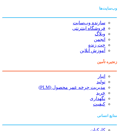
وب‌سایت‌ها
سازنده وب‌سایت
فروشگاه اینترنتی
وبلاگ
انجمن
چت زنده
آموزش آنلاین
زنجیره تأمین
انبار
تولید
مدیریت چرخه عمر محصول (PLM)
خرید
نگهداری
کیفیت
منابع انسانی
کارکنان