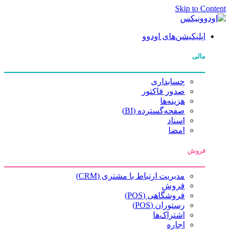
Skip to Content
اپلیکیشن‌های اودوو
مالی
حسابداری
صدور فاکتور
هزینه‌ها
صفحه‌گسترده (BI)
اسناد
امضا
فروش
مدیریت ارتباط با مشتری (CRM)
فروش
فروشگاهی (POS)
رستوران (POS)
اشتراک‌ها
اجاره