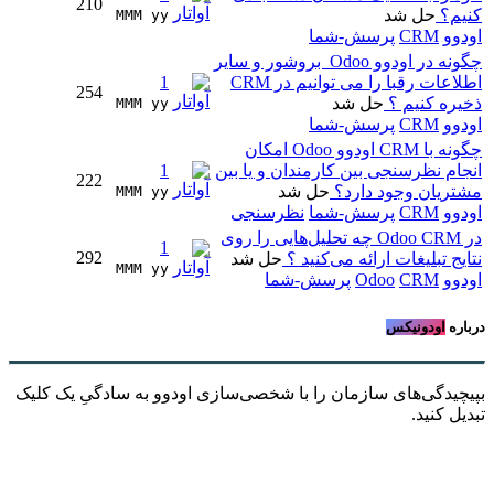
210
کنیم؟
حل شد
MMM yy 
اودوو
CRM
پرسش-شما
چگونه در اودوو Odoo بروشور و سایر
اطلاعات رقبا را می توانیم در CRM
1
254
ذخیره کنیم ؟
حل شد
MMM yy 
اودوو
CRM
پرسش-شما
چگونه با CRM اودوو Odoo امکان
انجام نظرسنجی بین کارمندان و یا بین
1
222
مشتریان وجود دارد؟
حل شد
MMM yy 
اودوو
CRM
پرسش-شما
نظرسنجی
در Odoo CRM چه تحلیل‌هایی را روی
1
292
نتایج تبلیغات ارائه می‌کنید ؟
حل شد
MMM yy 
اودوو
CRM
Odoo
پرسش-شما
درباره
اودونیکس
بپیچیدگی‌های سازمان را با شخصی‌سازی اودوو به سادگیِ یک کلیک
تبدیل کنید.