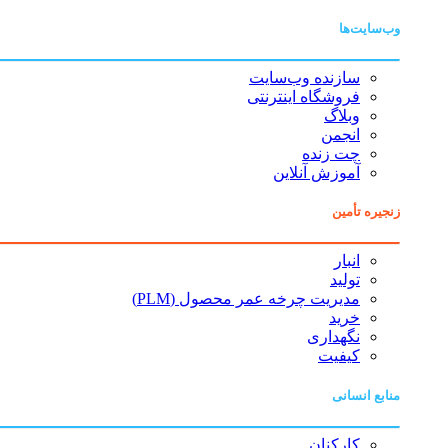
وب‌سایت‌ها
سازنده وب‌سایت
فروشگاه اینترنتی
وبلاگ
انجمن
چت زنده
آموزش آنلاین
زنجیره تأمین
انبار
تولید
مدیریت چرخه عمر محصول (PLM)
خرید
نگهداری
کیفیت
منابع انسانی
کارکنان