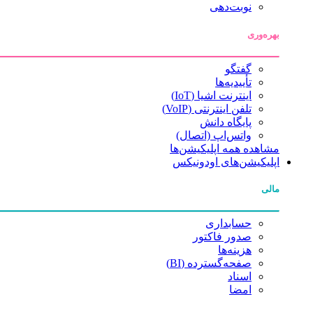
نوبت‌دهی
بهره‌وری
گفتگو
تأییدیه‌ها
اینترنت اشیا (IoT)
تلفن اینترنتی (VoIP)
پایگاه دانش
واتس‌اپ (اتصال)
مشاهده همه اپلیکیشن‌ها
اپلیکیشن‌های اودونیکس
مالی
حسابداری
صدور فاکتور
هزینه‌ها
صفحه‌گسترده (BI)
اسناد
امضا