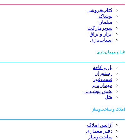
کتاب‌فروشی
پوشاک
مبلمان
سوپرمارکت
ابزار و یراق
اسباب‌بازی
غذا و مهمان‌داری
بار و کافه
رستوران
فست‌فود
مهمان‌پذیر
پخش نوشیدنی
هتل
املاک و ساخت‌وساز
آژانس املاک
دفتر معماری
ساخت‌وساز