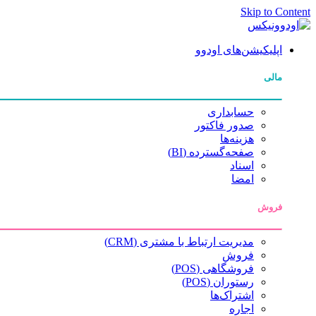
Skip to Content
اپلیکیشن‌های اودوو
مالی
حسابداری
صدور فاکتور
هزینه‌ها
صفحه‌گسترده (BI)
اسناد
امضا
فروش
مدیریت ارتباط با مشتری (CRM)
فروش
فروشگاهی (POS)
رستوران (POS)
اشتراک‌ها
اجاره