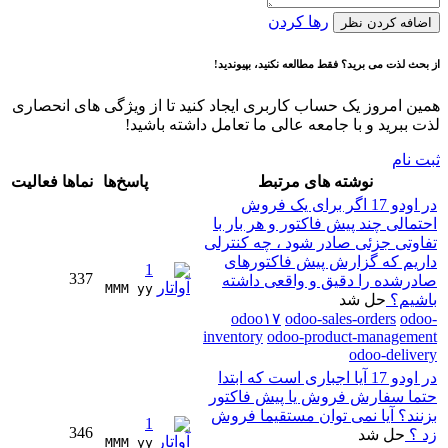
رها کردن
اضافه کردن نظر
از بحث لذت می برید؟ فقط مطالعه نکنید، بپیوندید!
همین امروز یک حساب کاربری ایجاد کنید تا از ویژگی های انحصاری
لذت ببرید و با جامعه عالی ما تعامل داشته باشید!
ثبت نام
نوشته های مرتبط
پاسخ‌ها
نماها
فعالیت
در اودو 17 اگر برای یک فروش
احتمالی چند پیش فاکتور و هر بار با
تفاوتی جزئی صادر شود ، چه کنترلی
داریم که گزارش پیش فاکتورهای
1
337
صادرشده را دقیق و واقعی داشته
MMM yy 
باشیم؟
حل شد
odoo۱۷
odoo-sales-orders
odoo-
inventory
odoo-product-management
odoo-delivery
در اودو 17 آیا اجباری است که ابتدا
حتما سفارش فروش یا پیش فاکتور
بزنند؟ آیا نمی توان مستقیما فروش
1
346
زد ؟
حل شد
MMM yy 