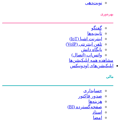
نوبت‌دهی
بهره‌وری
گفتگو
تأییدیه‌ها
اینترنت اشیا (IoT)
تلفن اینترنتی (VoIP)
پایگاه دانش
واتس‌اپ (اتصال)
مشاهده همه اپلیکیشن‌ها
اپلیکیشن‌های اودونیکس
مالی
حسابداری
صدور فاکتور
هزینه‌ها
صفحه‌گسترده (BI)
اسناد
امضا