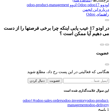
برچسب‌ها
(مشاهده همه)
اودوو
odoo17
Odoo
ادوو
odoo-product-management
درباره این انجمن
راهنمای Odoo
در اودو 17 عیب یابی اینکه چرا برخی فرصتها را از دست
می دهیم آیا ممکن است ؟
عضویت
هنگامی که فعالیتی در این پست رخ داد، مطلع شوید
عضویت
دنبال کردن
این سوال علامت‌گذاری شده است
odoo۱۷
odoo-sales-orders
odoo-inventory
odoo-product-
management
odoo-delivery
1
پاسخ