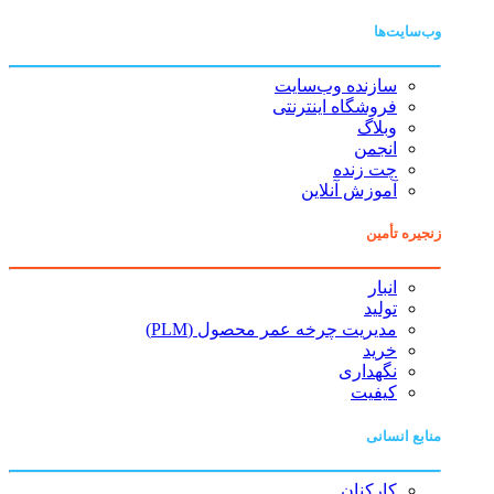
وب‌سایت‌ها
سازنده وب‌سایت
فروشگاه اینترنتی
وبلاگ
انجمن
چت زنده
آموزش آنلاین
زنجیره تأمین
انبار
تولید
مدیریت چرخه عمر محصول (PLM)
خرید
نگهداری
کیفیت
منابع انسانی
کارکنان