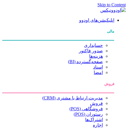
Skip to Content
اپلیکیشن‌های اودوو
مالی
حسابداری
صدور فاکتور
هزینه‌ها
صفحه‌گسترده (BI)
اسناد
امضا
فروش
مدیریت ارتباط با مشتری (CRM)
فروش
فروشگاهی (POS)
رستوران (POS)
اشتراک‌ها
اجاره