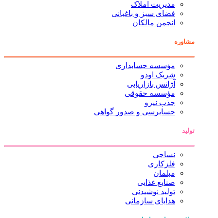
مدیریت املاک
فضای سبز و باغبانی
انجمن مالکان
مشاوره
مؤسسه حسابداری
شریک اودو
آژانس بازاریابی
مؤسسه حقوقی
جذب نیرو
حسابرسی و صدور گواهی
تولید
نساجی
فلزکاری
مبلمان
صنایع غذایی
تولید نوشیدنی
هدایای سازمانی