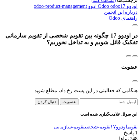
برچسب‌ها
(مشاهده همه)
اودوو
odoo17
Odoo
ادوو
odoo-product-management
درباره این انجمن
راهنمای Odoo
در اودوو 17 چگونه بین تقویم شخصی از تقویم سازمانی
تفکیک قائل شویم و به تداخل نخوریم؟
عضویت
هنگامی که فعالیتی در این پست رخ داد، مطلع شوید
عضویت
دنبال کردن
این سوال علامت‌گذاری شده است
تقویم
اودوو۱۷
تقویم-شخصی
تقویم-سازمانی
1
پاسخ
248
نماها