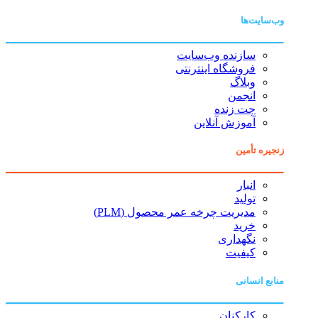
وب‌سایت‌ها
سازنده وب‌سایت
فروشگاه اینترنتی
وبلاگ
انجمن
چت زنده
آموزش آنلاین
زنجیره تأمین
انبار
تولید
مدیریت چرخه عمر محصول (PLM)
خرید
نگهداری
کیفیت
منابع انسانی
کارکنان