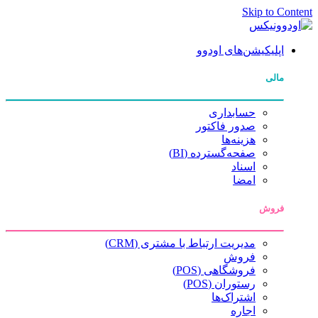
Skip to Content
اپلیکیشن‌های اودوو
مالی
حسابداری
صدور فاکتور
هزینه‌ها
صفحه‌گسترده (BI)
اسناد
امضا
فروش
مدیریت ارتباط با مشتری (CRM)
فروش
فروشگاهی (POS)
رستوران (POS)
اشتراک‌ها
اجاره