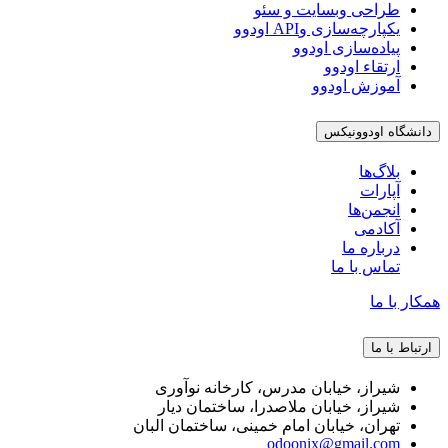
طراحی وبسایت و سئو
یکپارچه‌سازی وAPI اودوو
پیاده‌سازی اودوو
ارتقاء اودوو
آموزش اودوو
دانشگاه اودوونیکس
بلاگ‌ها
آپارات
انجمن‌ها
آکادمی
درباره ما
تماس با ما
همکار با ما
ارتباط با ما
شیراز، خیابان مدرس، کارخانه نوآوری
شیراز، خیابان ملاصدرا، ساختمان دیار
تهران، خیابان امام خمینی، ساختمان البان
odoonix@gmail.com