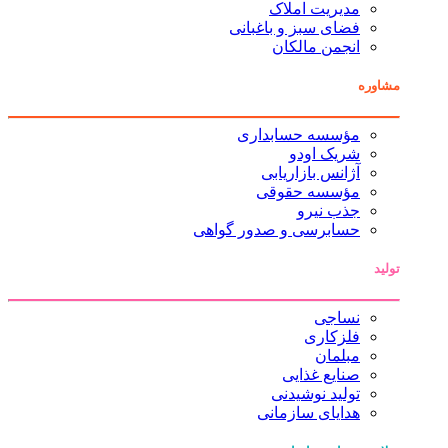
مدیریت املاک
فضای سبز و باغبانی
انجمن مالکان
مشاوره
مؤسسه حسابداری
شریک اودو
آژانس بازاریابی
مؤسسه حقوقی
جذب نیرو
حسابرسی و صدور گواهی
تولید
نساجی
فلزکاری
مبلمان
صنایع غذایی
تولید نوشیدنی
هدایای سازمانی