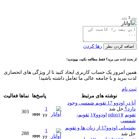
3
رها کردن
اضافه کردن نظر
از بحث لذت می برید؟ فقط مطالعه نکنید، بپیوندید!
همین امروز یک حساب کاربری ایجاد کنید تا از ویژگی های انحصاری
لذت ببرید و با جامعه عالی ما تعامل داشته باشید!
ثبت نام
نوشته های مرتبط
پاسخ‌ها
نماها
فعالیت
آیا در اودوو 17 تقویم شمسی وجود
دارد؟
حل شد
1
303
تقویم
odoo۱۷
اودوو۱۷
تقویم-
MMM yy 
شمسی
پشتیبانی اودوو17 از زبان ها و تقویم
1
288
حل شد
MMM yy 