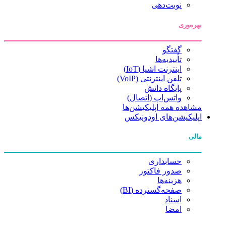
نوبت‌دهی
بهره‌وری
گفتگو
تأییدیه‌ها
اینترنت اشیا (IoT)
تلفن اینترنتی (VoIP)
پایگاه دانش
واتس‌اپ (اتصال)
مشاهده همه اپلیکیشن‌ها
اپلیکیشن‌های اودونیکس
مالی
حسابداری
صدور فاکتور
هزینه‌ها
صفحه‌گسترده (BI)
اسناد
امضا