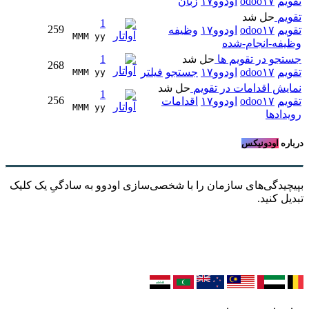
تقویم
odoo۱۷
اودوو۱۷
زبان
تقویم
حل شد
1
259
تقویم
odoo۱۷
اودوو۱۷
وظیفه
MMM yy 
وظیفه-انجام-شده
جستجو در تقویم ها
حل شد
1
268
تقویم
odoo۱۷
اودوو۱۷
جستجو
فیلتر
MMM yy 
نمایش اقدامات در تقویم
حل شد
1
256
تقویم
odoo۱۷
اودوو۱۷
اقدامات
MMM yy 
رویدادها
درباره
اودونیکس
بپیچیدگی‌های سازمان را با شخصی‌سازی اودوو به سادگیِ یک کلیک
تبدیل کنید.