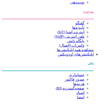
نوبت‌دهی
بهره‌وری
گفتگو
تأییدیه‌ها
اینترنت اشیا (IoT)
تلفن اینترنتی (VoIP)
پایگاه دانش
واتس‌اپ (اتصال)
مشاهده همه اپلیکیشن‌ها
اپلیکیشن‌های اودونیکس
مالی
حسابداری
صدور فاکتور
هزینه‌ها
صفحه‌گسترده (BI)
اسناد
امضا