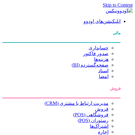
Skip to Content
اپلیکیشن‌های اودوو
مالی
حسابداری
صدور فاکتور
هزینه‌ها
صفحه‌گسترده (BI)
اسناد
امضا
فروش
مدیریت ارتباط با مشتری (CRM)
فروش
فروشگاهی (POS)
رستوران (POS)
اشتراک‌ها
اجاره