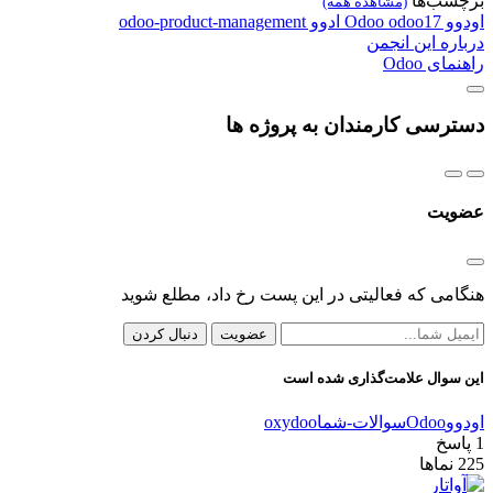
برچسب‌ها
(مشاهده همه)
اودوو
odoo17
Odoo
ادوو
odoo-product-management
درباره این انجمن
راهنمای Odoo
دسترسی کارمندان به پروژه ها
عضویت
هنگامی که فعالیتی در این پست رخ داد، مطلع شوید
عضویت
دنبال کردن
این سوال علامت‌گذاری شده است
اودوو
Odoo
سوالات-شما
oxydoo
1
پاسخ
225
نماها