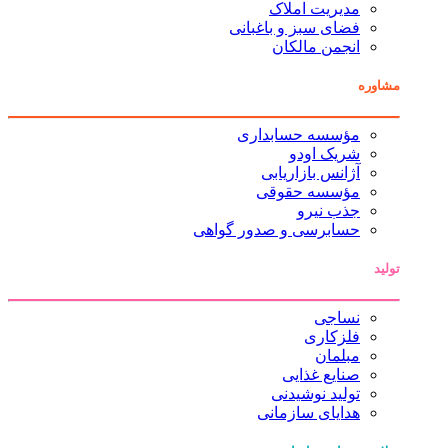
مدیریت املاک
فضای سبز و باغبانی
انجمن مالکان
مشاوره
مؤسسه حسابداری
شریک اودو
آژانس بازاریابی
مؤسسه حقوقی
جذب نیرو
حسابرسی و صدور گواهی
تولید
نساجی
فلزکاری
مبلمان
صنایع غذایی
تولید نوشیدنی
هدایای سازمانی