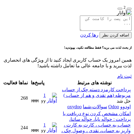
2
رها کردن
اضافه کردن نظر
از بحث لذت می برید؟ فقط مطالعه نکنید، بپیوندید!
همین امروز یک حساب کاربری ایجاد کنید تا از ویژگی های انحصاری
لذت ببرید و با جامعه عالی ما تعامل داشته باشید!
ثبت نام
نوشته های مرتبط
پاسخ‌ها
نماها
فعالیت
پرداخت کارمزد دسته چک از حساب
مربوطه (هم نقدی و هم از حساب )
1
268
حل شد
MMM yy 
اودوو
Odoo
سوالات-شما
oxydoo
امکان مشخص کردن نوع دریافت یا
پرداخت : حواله پایا، حواله ساتنا،
حساب به حساب ، کارت به کارت ،
1
244
واریز به حساب، نقدی ، وصول چک ،
MMM yy 