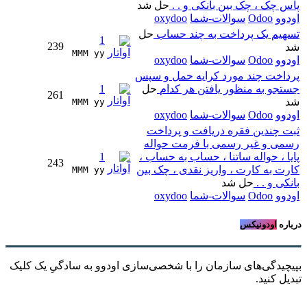
پاس چک ، چک بین بانکی و . .
حل شد
اودوو
Odoo
سوالات-شما
oxydoo
تسهیم یک پرداخت به چند حساب
حل
1
239
شد
MMM yy 
اودوو
Odoo
سوالات-شما
oxydoo
پرداخت چند مورد کرایه حمل و سپس
جستجو به منظور یافتن هر کدام
حل
1
261
شد
MMM yy 
اودوو
Odoo
سوالات-شما
oxydoo
ثبت چندین فقره دریافت و پرداخت
رسمی و غیر رسمی با فرمت حواله
پایا ، حواله ساتنا ، حساب به حساب ،
1
243
کارت به کارت ، واریز نقدی ، چک بین
MMM yy 
بانکی و . .
حل شد
اودوو
Odoo
سوالات-شما
oxydoo
درباره
اودونیکس
بپیچیدگی‌های سازمان را با شخصی‌سازی اودوو به سادگیِ یک کلیک
تبدیل کنید.