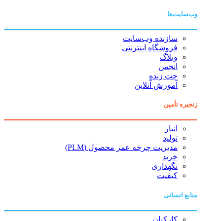
وب‌سایت‌ها
سازنده وب‌سایت
فروشگاه اینترنتی
وبلاگ
انجمن
چت زنده
آموزش آنلاین
زنجیره تأمین
انبار
تولید
مدیریت چرخه عمر محصول (PLM)
خرید
نگهداری
کیفیت
منابع انسانی
کارکنان