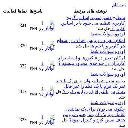
ثبت نام
نوشته های مرتبط
پاسخ‌ها
نماها
فعالیت
سطوح دسترسی براساس گروه
کاربری تنظیم می شود یا بر اساس
1
341
کاربر ؟
حل شد
MMM yy 
اودوو
سوالات-شما
امکان تعریف و پایش اهداف در سطح
1
330
هر کاربر و یا تیم ها
حل شد
MMM yy 
اودوو
سوالات-شما
امکان تغییر در فاکتورها و اسناد برای
کاربران در چه حدی محدود میشود ؟
1
332
حل شد
MMM yy 
اودوو
سوالات-شما
در سیستم شما میتوان برای یک یا چند
نفر یک فرم یا یک فیلد را غیر قابل
1
317
دسترس یا غیرقابل ویرایش کرد ؟
حل
MMM yy 
شد
اودوو
سوالات-شما
چگونه می توان برای یک نماینده،
عامل و یا یک کارمند بخش فروش
1
323
هدف تعیین کرد و کنترل نمود؟
حل
MMM yy 
شد