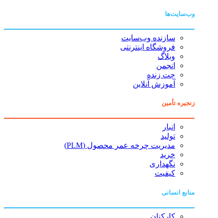
وب‌سایت‌ها
سازنده وب‌سایت
فروشگاه اینترنتی
وبلاگ
انجمن
چت زنده
آموزش آنلاین
زنجیره تأمین
انبار
تولید
مدیریت چرخه عمر محصول (PLM)
خرید
نگهداری
کیفیت
منابع انسانی
کارکنان