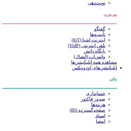
نوبت‌دهی
بهره‌وری
گفتگو
تأییدیه‌ها
اینترنت اشیا (IoT)
تلفن اینترنتی (VoIP)
پایگاه دانش
واتس‌اپ (اتصال)
مشاهده همه اپلیکیشن‌ها
اپلیکیشن‌های اودونیکس
مالی
حسابداری
صدور فاکتور
هزینه‌ها
صفحه‌گسترده (BI)
اسناد
امضا