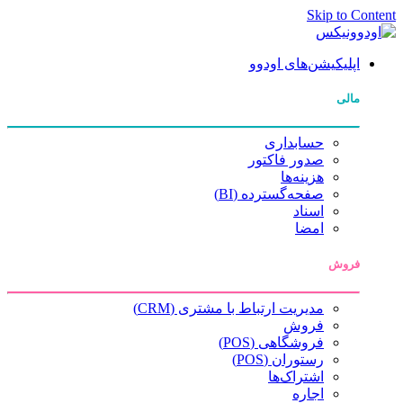
Skip to Content
اپلیکیشن‌های اودوو
مالی
حسابداری
صدور فاکتور
هزینه‌ها
صفحه‌گسترده (BI)
اسناد
امضا
فروش
مدیریت ارتباط با مشتری (CRM)
فروش
فروشگاهی (POS)
رستوران (POS)
اشتراک‌ها
اجاره