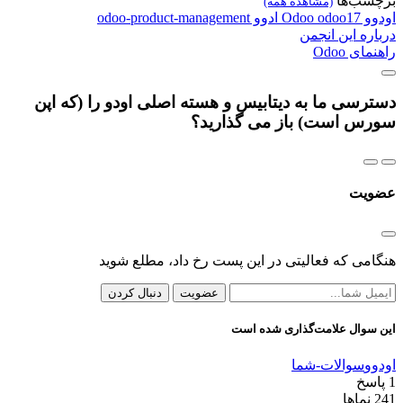
برچسب‌ها
(مشاهده همه)
اودوو
odoo17
Odoo
ادوو
odoo-product-management
درباره این انجمن
راهنمای Odoo
دسترسی ما به دیتابیس و هسته اصلی اودو را (که اپن
سورس است) باز می گذارید؟
عضویت
هنگامی که فعالیتی در این پست رخ داد، مطلع شوید
عضویت
دنبال کردن
این سوال علامت‌گذاری شده است
اودوو
سوالات-شما
1
پاسخ
241
نماها