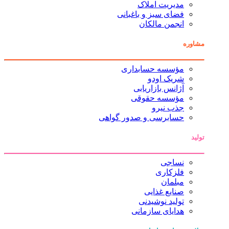
مدیریت املاک
فضای سبز و باغبانی
انجمن مالکان
مشاوره
مؤسسه حسابداری
شریک اودو
آژانس بازاریابی
مؤسسه حقوقی
جذب نیرو
حسابرسی و صدور گواهی
تولید
نساجی
فلزکاری
مبلمان
صنایع غذایی
تولید نوشیدنی
هدایای سازمانی