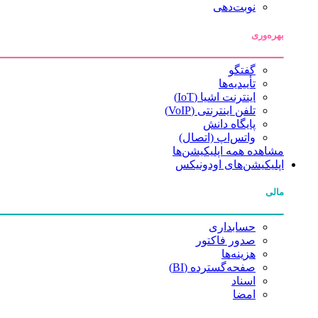
نوبت‌دهی
بهره‌وری
گفتگو
تأییدیه‌ها
اینترنت اشیا (IoT)
تلفن اینترنتی (VoIP)
پایگاه دانش
واتس‌اپ (اتصال)
مشاهده همه اپلیکیشن‌ها
اپلیکیشن‌های اودونیکس
مالی
حسابداری
صدور فاکتور
هزینه‌ها
صفحه‌گسترده (BI)
اسناد
امضا