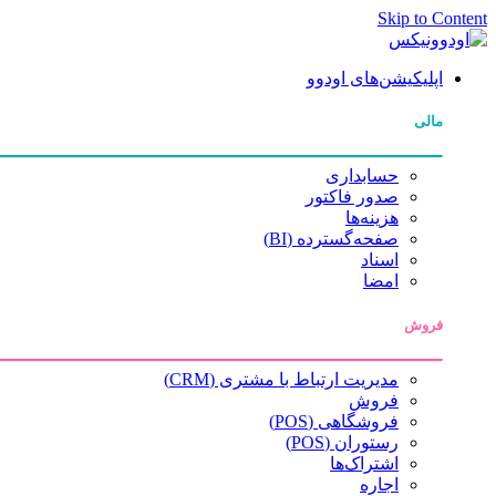
Skip to Content
اپلیکیشن‌های اودوو
مالی
حسابداری
صدور فاکتور
هزینه‌ها
صفحه‌گسترده (BI)
اسناد
امضا
فروش
مدیریت ارتباط با مشتری (CRM)
فروش
فروشگاهی (POS)
رستوران (POS)
اشتراک‌ها
اجاره