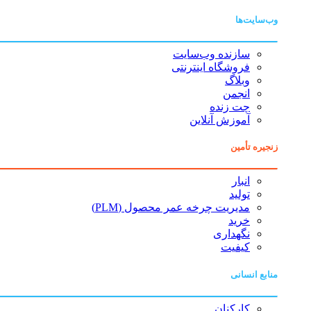
وب‌سایت‌ها
سازنده وب‌سایت
فروشگاه اینترنتی
وبلاگ
انجمن
چت زنده
آموزش آنلاین
زنجیره تأمین
انبار
تولید
مدیریت چرخه عمر محصول (PLM)
خرید
نگهداری
کیفیت
منابع انسانی
کارکنان