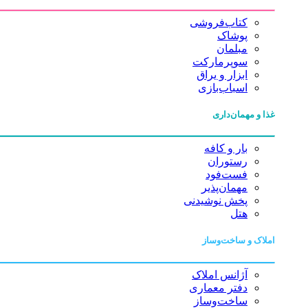
کتاب‌فروشی
پوشاک
مبلمان
سوپرمارکت
ابزار و یراق
اسباب‌بازی
غذا و مهمان‌داری
بار و کافه
رستوران
فست‌فود
مهمان‌پذیر
پخش نوشیدنی
هتل
املاک و ساخت‌وساز
آژانس املاک
دفتر معماری
ساخت‌وساز