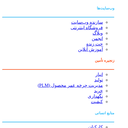
وب‌سایت‌ها
سازنده وب‌سایت
فروشگاه اینترنتی
وبلاگ
انجمن
چت زنده
آموزش آنلاین
زنجیره تأمین
انبار
تولید
مدیریت چرخه عمر محصول (PLM)
خرید
نگهداری
کیفیت
منابع انسانی
کارکنان