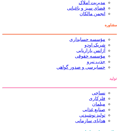
مدیریت املاک
فضای سبز و باغبانی
انجمن مالکان
مشاوره
مؤسسه حسابداری
شریک اودو
آژانس بازاریابی
مؤسسه حقوقی
جذب نیرو
حسابرسی و صدور گواهی
تولید
نساجی
فلزکاری
مبلمان
صنایع غذایی
تولید نوشیدنی
هدایای سازمانی