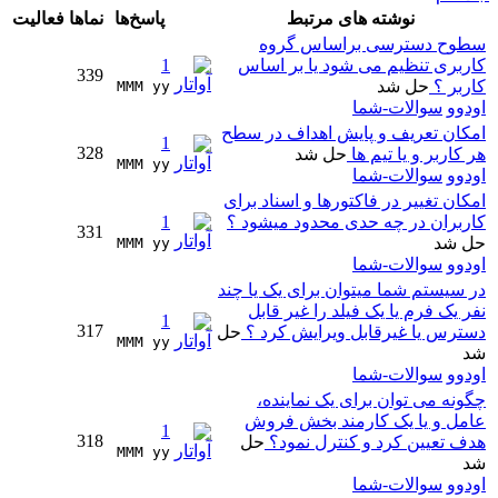
نوشته های مرتبط
پاسخ‌ها
نماها
فعالیت
سطوح دسترسی براساس گروه
کاربری تنظیم می شود یا بر اساس
1
339
کاربر ؟
حل شد
MMM yy 
اودوو
سوالات-شما
امکان تعریف و پایش اهداف در سطح
1
328
هر کاربر و یا تیم ها
حل شد
MMM yy 
اودوو
سوالات-شما
امکان تغییر در فاکتورها و اسناد برای
کاربران در چه حدی محدود میشود ؟
1
331
حل شد
MMM yy 
اودوو
سوالات-شما
در سیستم شما میتوان برای یک یا چند
نفر یک فرم یا یک فیلد را غیر قابل
1
317
دسترس یا غیرقابل ویرایش کرد ؟
حل
MMM yy 
شد
اودوو
سوالات-شما
چگونه می توان برای یک نماینده،
عامل و یا یک کارمند بخش فروش
1
318
هدف تعیین کرد و کنترل نمود؟
حل
MMM yy 
شد
اودوو
سوالات-شما