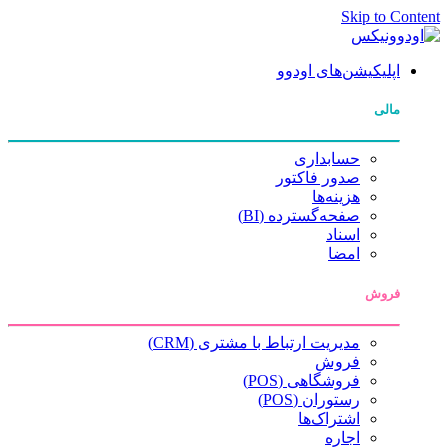
Skip to Content
اپلیکیشن‌های اودوو
مالی
حسابداری
صدور فاکتور
هزینه‌ها
صفحه‌گسترده (BI)
اسناد
امضا
فروش
مدیریت ارتباط با مشتری (CRM)
فروش
فروشگاهی (POS)
رستوران (POS)
اشتراک‌ها
اجاره