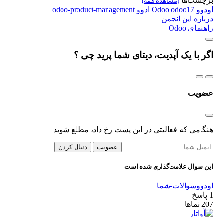
برچسب‌ها
(مشاهده همه)
اودوو
odoo17
Odoo
ادوو
odoo-product-management
درباره این انجمن
راهنمای Odoo
اگر با یک آپدیت، دیتای شما پرید چی ؟
عضویت
هنگامی که فعالیتی در این پست رخ داد، مطلع شوید
عضویت
دنبال کردن
این سوال علامت‌گذاری شده است
اودوو
سوالات-شما
1
پاسخ
207
نماها