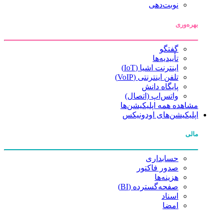
نوبت‌دهی
بهره‌وری
گفتگو
تأییدیه‌ها
اینترنت اشیا (IoT)
تلفن اینترنتی (VoIP)
پایگاه دانش
واتس‌اپ (اتصال)
مشاهده همه اپلیکیشن‌ها
اپلیکیشن‌های اودونیکس
مالی
حسابداری
صدور فاکتور
هزینه‌ها
صفحه‌گسترده (BI)
اسناد
امضا