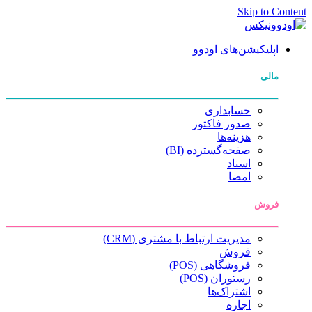
Skip to Content
اپلیکیشن‌های اودوو
مالی
حسابداری
صدور فاکتور
هزینه‌ها
صفحه‌گسترده (BI)
اسناد
امضا
فروش
مدیریت ارتباط با مشتری (CRM)
فروش
فروشگاهی (POS)
رستوران (POS)
اشتراک‌ها
اجاره