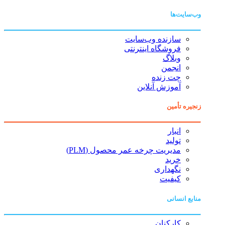
وب‌سایت‌ها
سازنده وب‌سایت
فروشگاه اینترنتی
وبلاگ
انجمن
چت زنده
آموزش آنلاین
زنجیره تأمین
انبار
تولید
مدیریت چرخه عمر محصول (PLM)
خرید
نگهداری
کیفیت
منابع انسانی
کارکنان