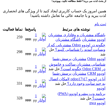
از بحث لذت می برید؟ فقط مطالعه نکنید، بپیوندید!
همین امروز یک حساب کاربری ایجاد کنید تا از ویژگی های انحصاری
لذت ببرید و با جامعه عالی ما تعامل داشته باشید!
ثبت نام
نوشته های مرتبط
پاسخ‌ها
نماها
فعالیت
باشگاه مشتریان و وفاداری مشتریان
1
259
اودوو
مشتریان
باشگاه مشتریان
MMM yy 
چگونه در اودوو Odoo مشتریانی که از
وبسایت آمدند را شناسایی کنیم؟
حل
1
298
شد
MMM yy 
اودوو
Odoo
مشتریان
پرسش-شما
شناسایی مشتریان ساکت و خاموش
1
233
در Odoo CRM چگونه است؟
حل شد
MMM yy 
اودوو
CRM
مشتریان
پرسش-شما
آیا در اودوو 17(odoo17 )امکان اتصال
1
331
به چند سایت وجود دارد؟
حل شد
MMM yy 
اودوو
برنامه وب پیشرو اودوو (PWA)
1
328
چیست؟
حل شد
MMM yy 
اودوو
pwa