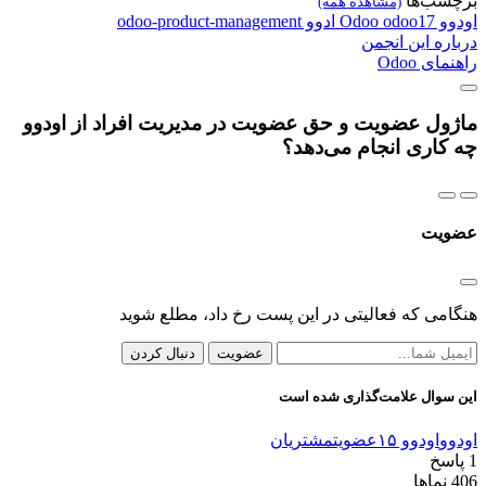
برچسب‌ها
(مشاهده همه)
اودوو
odoo17
Odoo
ادوو
odoo-product-management
درباره این انجمن
راهنمای Odoo
ماژول عضویت و حق عضویت در مدیریت افراد از اودوو
چه کاری انجام می‌دهد؟
عضویت
هنگامی که فعالیتی در این پست رخ داد، مطلع شوید
عضویت
دنبال کردن
این سوال علامت‌گذاری شده است
اودوو
اودوو ۱۵
عضویت
مشتریان
1
پاسخ
406
نماها