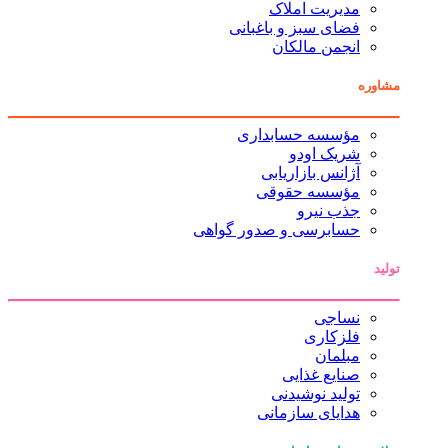
مدیریت املاک
فضای سبز و باغبانی
انجمن مالکان
مشاوره
مؤسسه حسابداری
شریک اودو
آژانس بازاریابی
مؤسسه حقوقی
جذب نیرو
حسابرسی و صدور گواهی
تولید
نساجی
فلزکاری
مبلمان
صنایع غذایی
تولید نوشیدنی
هدایای سازمانی