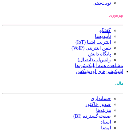
نوبت‌دهی
بهره‌وری
گفتگو
تأییدیه‌ها
اینترنت اشیا (IoT)
تلفن اینترنتی (VoIP)
پایگاه دانش
واتس‌اپ (اتصال)
مشاهده همه اپلیکیشن‌ها
اپلیکیشن‌های اودونیکس
مالی
حسابداری
صدور فاکتور
هزینه‌ها
صفحه‌گسترده (BI)
اسناد
امضا