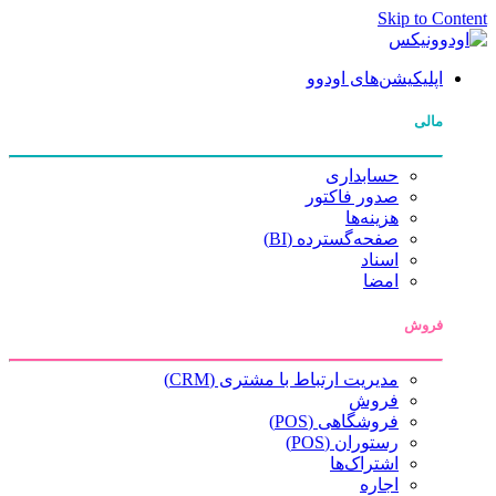
Skip to Content
اپلیکیشن‌های اودوو
مالی
حسابداری
صدور فاکتور
هزینه‌ها
صفحه‌گسترده (BI)
اسناد
امضا
فروش
مدیریت ارتباط با مشتری (CRM)
فروش
فروشگاهی (POS)
رستوران (POS)
اشتراک‌ها
اجاره