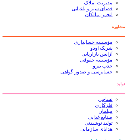
مدیریت املاک
فضای سبز و باغبانی
انجمن مالکان
مشاوره
مؤسسه حسابداری
شریک اودو
آژانس بازاریابی
مؤسسه حقوقی
جذب نیرو
حسابرسی و صدور گواهی
تولید
نساجی
فلزکاری
مبلمان
صنایع غذایی
تولید نوشیدنی
هدایای سازمانی