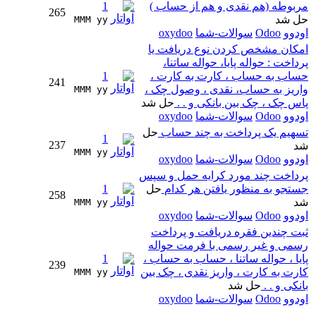
مربوطه (هم نقدی و هم از حساب )
1
265
حل شد
MMM yy 
اودوو
Odoo
سوالات-شما
oxydoo
امکان مشخص کردن نوع دریافت یا
پرداخت : حواله پایا، حواله ساتنا،
حساب به حساب ، کارت به کارت ،
1
241
واریز به حساب، نقدی ، وصول چک ،
MMM yy 
پاس چک ، چک بین بانکی و . .
حل شد
اودوو
Odoo
سوالات-شما
oxydoo
تسهیم یک پرداخت به چند حساب
حل
1
237
شد
MMM yy 
اودوو
Odoo
سوالات-شما
oxydoo
پرداخت چند مورد کرایه حمل و سپس
جستجو به منظور یافتن هر کدام
حل
1
258
شد
MMM yy 
اودوو
Odoo
سوالات-شما
oxydoo
ثبت چندین فقره دریافت و پرداخت
رسمی و غیر رسمی با فرمت حواله
پایا ، حواله ساتنا ، حساب به حساب ،
1
239
کارت به کارت ، واریز نقدی ، چک بین
MMM yy 
بانکی و . .
حل شد
اودوو
Odoo
سوالات-شما
oxydoo