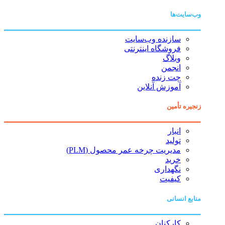
وب‌سایت‌ها
سازنده وب‌سایت
فروشگاه اینترنتی
وبلاگ
انجمن
چت زنده
آموزش آنلاین
زنجیره تأمین
انبار
تولید
مدیریت چرخه عمر محصول (PLM)
خرید
نگهداری
کیفیت
منابع انسانی
کارکنان