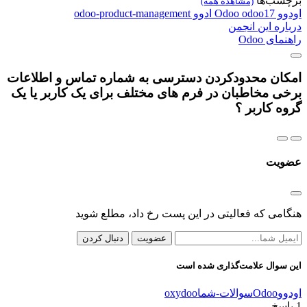
برچسب‌ها
(مشاهده همه)
اودوو
odoo17
Odoo
ادوو
odoo-product-management
درباره این انجمن
راهنمای Odoo
امکان محدودکردن دسترسی به شماره تماس و اطلاعات
برخی مخاطبان در فرم های مختلف برای یک کاربر یا یک
گروه کاربر ؟
عضویت
هنگامی که فعالیتی در این پست رخ داد، مطلع شوید
عضویت
دنبال کردن
این سوال علامت‌گذاری شده است
اودوو
Odoo
سوالات-شما
oxydoo
1
پاسخ