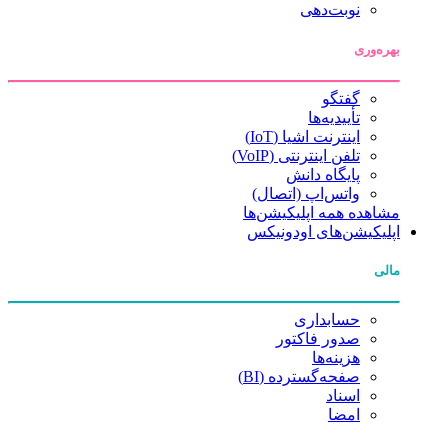
نوبت‌دهی
بهره‌وری
گفتگو
تأییدیه‌ها
اینترنت اشیا (IoT)
تلفن اینترنتی (VoIP)
پایگاه دانش
واتس‌اپ (اتصال)
مشاهده همه اپلیکیشن‌ها
اپلیکیشن‌های اودونیکس
مالی
حسابداری
صدور فاکتور
هزینه‌ها
صفحه‌گسترده (BI)
اسناد
امضا