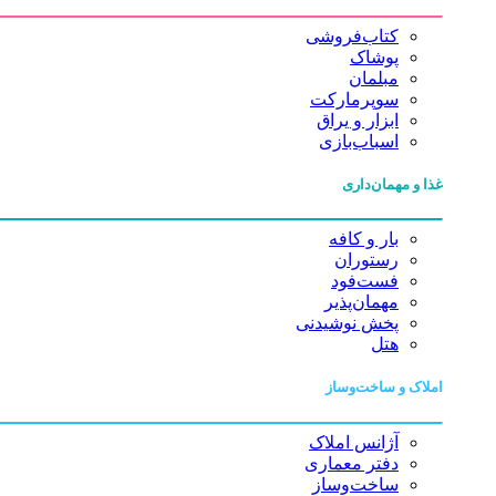
کتاب‌فروشی
پوشاک
مبلمان
سوپرمارکت
ابزار و یراق
اسباب‌بازی
غذا و مهمان‌داری
بار و کافه
رستوران
فست‌فود
مهمان‌پذیر
پخش نوشیدنی
هتل
املاک و ساخت‌وساز
آژانس املاک
دفتر معماری
ساخت‌وساز