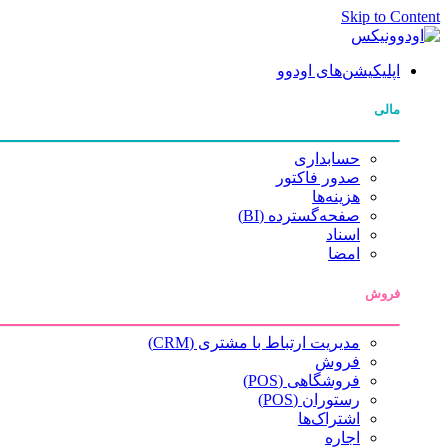
Skip to Content
اپلیکیشن‌های اودوو
مالی
حسابداری
صدور فاکتور
هزینه‌ها
صفحه‌گسترده (BI)
اسناد
امضا
فروش
مدیریت ارتباط با مشتری (CRM)
فروش
فروشگاهی (POS)
رستوران (POS)
اشتراک‌ها
اجاره