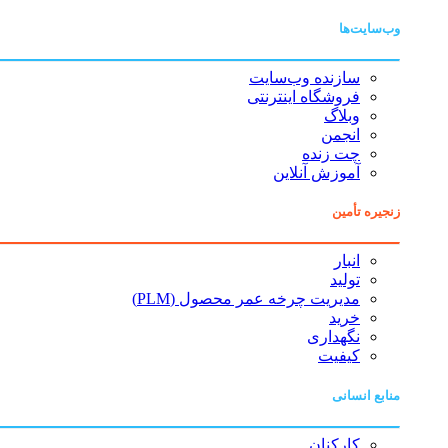
وب‌سایت‌ها
سازنده وب‌سایت
فروشگاه اینترنتی
وبلاگ
انجمن
چت زنده
آموزش آنلاین
زنجیره تأمین
انبار
تولید
مدیریت چرخه عمر محصول (PLM)
خرید
نگهداری
کیفیت
منابع انسانی
کارکنان