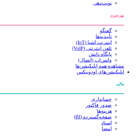
نوبت‌دهی
بهره‌وری
گفتگو
تأییدیه‌ها
اینترنت اشیا (IoT)
تلفن اینترنتی (VoIP)
پایگاه دانش
واتس‌اپ (اتصال)
مشاهده همه اپلیکیشن‌ها
اپلیکیشن‌های اودونیکس
مالی
حسابداری
صدور فاکتور
هزینه‌ها
صفحه‌گسترده (BI)
اسناد
امضا