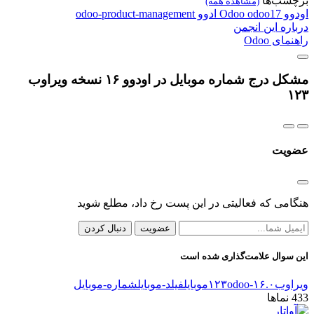
برچسب‌ها
(مشاهده همه)
اودوو
odoo17
Odoo
ادوو
odoo-product-management
درباره این انجمن
راهنمای Odoo
مشکل درج شماره موبایل در اودوو ۱۶ نسخه ویراوب
۱۲۳
عضویت
هنگامی که فعالیتی در این پست رخ داد، مطلع شوید
عضویت
دنبال کردن
این سوال علامت‌گذاری شده است
ویراوب۱۲۳
odoo-۱۶.۰
موبایل
فیلد-موبایل
شماره-موبایل
433
نماها