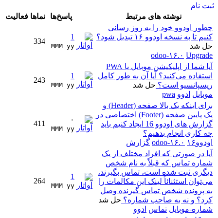
ثبت نام
نوشته های مرتبط
پاسخ‌ها
نماها
فعالیت
چطور اودوو خود را به روز رسانی
کنیم تا به نسخه اودوو ۱۶ تبدیل شود؟
1
334
حل شد
MMM yy 
odoo-۱۶.۰
Upgrade
آیا شما از اپلیکیشن موبایل یا PWA
استفاده می‌کنید؟ آیا آن به طور کامل
1
243
ریسپانسیو است؟
حل شد
MMM yy 
موبایل
ادوو
pwa
برای اینکه یک بالا صفحه (Header) و
یک پایین صفحه (Footer) اختصاصی در
۰
411
گزارش های اودوو 16 ایجاد کنیم باید
MMM yy 
چه کاری انجام بدهیم؟
اودوو۱۶
odoo-۱۶.۰
گزارش
آیا در صورتی که افراد مختلف از یک
شماره تماس که قبلاً به نام شخص
دیگری ثبت شده است، تماس بگیرند،
1
264
می‌توان استثنائاً لینک این مکالمات را
MMM yy 
به پرونده شخص تماس گیرنده وصل
کرد؟ و نه به صاحب شماره؟
حل شد
شماره-موبایل
تماس
ادوو