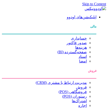
Skip to Content
اپلیکیشن‌های اودوو
مالی
حسابداری
صدور فاکتور
هزینه‌ها
صفحه‌گسترده (BI)
اسناد
امضا
فروش
مدیریت ارتباط با مشتری (CRM)
فروش
فروشگاهی (POS)
رستوران (POS)
اشتراک‌ها
اجاره