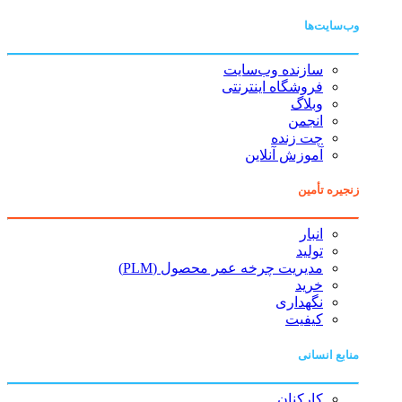
وب‌سایت‌ها
سازنده وب‌سایت
فروشگاه اینترنتی
وبلاگ
انجمن
چت زنده
آموزش آنلاین
زنجیره تأمین
انبار
تولید
مدیریت چرخه عمر محصول (PLM)
خرید
نگهداری
کیفیت
منابع انسانی
کارکنان