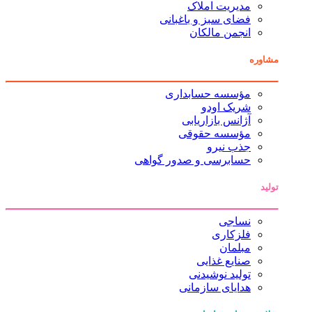
مدیریت املاک
فضای سبز و باغبانی
انجمن مالکان
مشاوره
مؤسسه حسابداری
شریک اودو
آژانس بازاریابی
مؤسسه حقوقی
جذب نیرو
حسابرسی و صدور گواهی
تولید
نساجی
فلزکاری
مبلمان
صنایع غذایی
تولید نوشیدنی
هدایای سازمانی