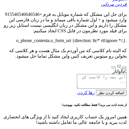
فردین مردانی
برای حل این مشکل که شماره موبایل به فرم +915546546646546
وارد میشود و + اول شماره باقی میماند و ما در زبان فارسی این
مشکل را داریم و این مشکل در زبان انگلیسی نیست استایل زیر رو
برای فیلد مورد نظرمون در فایل CSS ایجاد میکنیم:
.o_phone_contenta.o_form_uri {direction: ltr/* rtl:ignore */;}
که البته نام کلاسی که من آوردم یک مثال هست و هر کلاسی که
بخواین رو میتونین تعریف کنین واین مشکل تماما حل میشود.
12
رها کردن
اضافه کردن نظر
از بحث لذت می برید؟ فقط مطالعه نکنید، بپیوندید!
همین امروز یک حساب کاربری ایجاد کنید تا از ویژگی های انحصاری
لذت ببرید و با جامعه عالی ما تعامل داشته باشید!