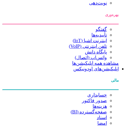
نوبت‌دهی
بهره‌وری
گفتگو
تأییدیه‌ها
اینترنت اشیا (IoT)
تلفن اینترنتی (VoIP)
پایگاه دانش
واتس‌اپ (اتصال)
مشاهده همه اپلیکیشن‌ها
اپلیکیشن‌های اودونیکس
مالی
حسابداری
صدور فاکتور
هزینه‌ها
صفحه‌گسترده (BI)
اسناد
امضا