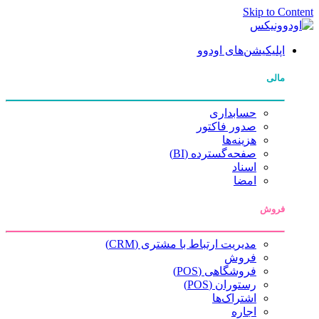
Skip to Content
اپلیکیشن‌های اودوو
مالی
حسابداری
صدور فاکتور
هزینه‌ها
صفحه‌گسترده (BI)
اسناد
امضا
فروش
مدیریت ارتباط با مشتری (CRM)
فروش
فروشگاهی (POS)
رستوران (POS)
اشتراک‌ها
اجاره