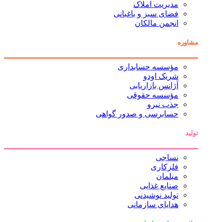
مدیریت املاک
فضای سبز و باغبانی
انجمن مالکان
مشاوره
مؤسسه حسابداری
شریک اودو
آژانس بازاریابی
مؤسسه حقوقی
جذب نیرو
حسابرسی و صدور گواهی
تولید
نساجی
فلزکاری
مبلمان
صنایع غذایی
تولید نوشیدنی
هدایای سازمانی