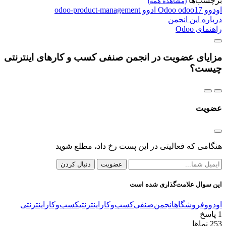
برچسب‌ها
(مشاهده همه)
اودوو
odoo17
Odoo
ادوو
odoo-product-management
درباره این انجمن
راهنمای Odoo
مزایای عضویت در انجمن صنفی کسب و کارهای اینترنتی
چیست؟
عضویت
هنگامی که فعالیتی در این پست رخ داد، مطلع شوید
عضویت
دنبال کردن
این سوال علامت‌گذاری شده است
اودوو
فروشگاه
انجمن‌صنفی‌کسب‌و‌کار‌اینترنتی
کسب‌و‌کاراینترنتی
1
پاسخ
253
نماها