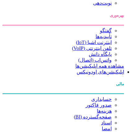
نوبت‌دهی
بهره‌وری
گفتگو
تأییدیه‌ها
اینترنت اشیا (IoT)
تلفن اینترنتی (VoIP)
پایگاه دانش
واتس‌اپ (اتصال)
مشاهده همه اپلیکیشن‌ها
اپلیکیشن‌های اودونیکس
مالی
حسابداری
صدور فاکتور
هزینه‌ها
صفحه‌گسترده (BI)
اسناد
امضا