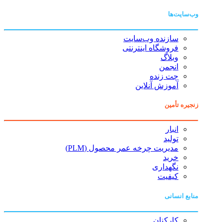
وب‌سایت‌ها
سازنده وب‌سایت
فروشگاه اینترنتی
وبلاگ
انجمن
چت زنده
آموزش آنلاین
زنجیره تأمین
انبار
تولید
مدیریت چرخه عمر محصول (PLM)
خرید
نگهداری
کیفیت
منابع انسانی
کارکنان