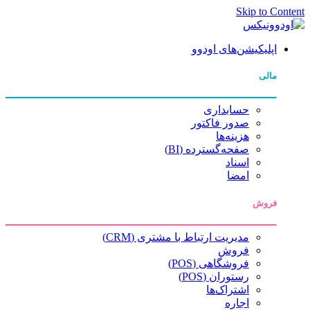
Skip to Content
اپلیکیشن‌های اودوو
مالی
حسابداری
صدور فاکتور
هزینه‌ها
صفحه‌گسترده (BI)
اسناد
امضا
فروش
مدیریت ارتباط با مشتری (CRM)
فروش
فروشگاهی (POS)
رستوران (POS)
اشتراک‌ها
اجاره