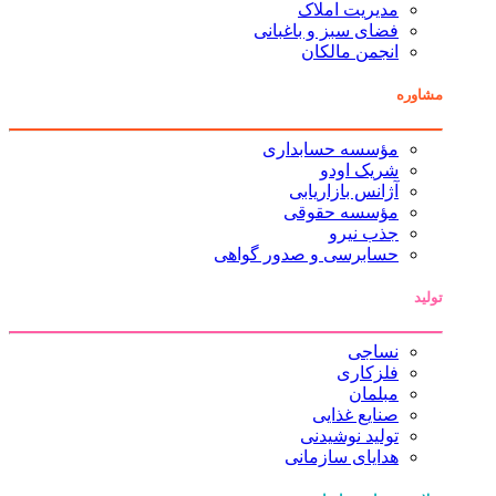
مدیریت املاک
فضای سبز و باغبانی
انجمن مالکان
مشاوره
مؤسسه حسابداری
شریک اودو
آژانس بازاریابی
مؤسسه حقوقی
جذب نیرو
حسابرسی و صدور گواهی
تولید
نساجی
فلزکاری
مبلمان
صنایع غذایی
تولید نوشیدنی
هدایای سازمانی