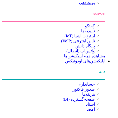
نوبت‌دهی
بهره‌وری
گفتگو
تأییدیه‌ها
اینترنت اشیا (IoT)
تلفن اینترنتی (VoIP)
پایگاه دانش
واتس‌اپ (اتصال)
مشاهده همه اپلیکیشن‌ها
اپلیکیشن‌های اودونیکس
مالی
حسابداری
صدور فاکتور
هزینه‌ها
صفحه‌گسترده (BI)
اسناد
امضا