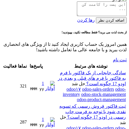
رها کردن
اضافه کردن نظر
از بحث لذت می برید؟ فقط مطالعه نکنید، بپیوندید!
همین امروز یک حساب کاربری ایجاد کنید تا از ویژگی های انحصاری
لذت ببرید و با جامعه عالی ما تعامل داشته باشید!
ثبت نام
نوشته های مرتبط
پاسخ‌ها
نماها
فعالیت
سادگی جابجایی از یک فاکتور یا فرم
به فاکتور یا فرم های قبلی و بعدی در
1
اودو 17 چگونه است؟
حل شد
321
MMM yy 
odoo۱۷
odoo-sales-orders
odoo-
inventory
odoo-stock-management
odoo-product-management
ثبت فاکتور فروش رسمی که تسویه
نقدی شود با توجه به فرمت چاپ
رسمی در اودو 17 چگونه است؟
حل
1
287
شد
MMM yy 
odoo۱۷
odoo-sales-orders
odoo-