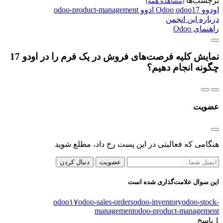
برچسب‌ها
(مشاهده همه)
اودوو
odoo17
Odoo
ادوو
odoo-product-management
درباره این انجمن
راهنمای Odoo
نمایش کلیه فرصت‌های فروش در یک فرم را در اودو 17
چگونه انجام دهیم؟
عضویت
هنگامی که فعالیتی در این پست رخ داد، مطلع شوید
عضویت
دنبال کردن
این سوال علامت‌گذاری شده است
odoo۱۷
odoo-sales-orders
odoo-inventory
odoo-stock-
management
odoo-product-management
1
پاسخ