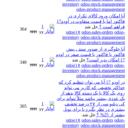
inventory
odoo-stock-management
odoo-product-management
آیا امکان ورود کالای تکراری در
فاکتور اما با قیمت متفاوت در اودو17
1
فراهم است ؟
حل شد
364
MMM yy 
odoo۱۷
odoo-sales-orders
odoo-
inventory
odoo-stock-management
odoo-product-management
آیا جلوگیری از صدور سند ، پیش
فاکتور یا فاکتور با قیمت صفر در اودو
1
17 امکان پذیر است؟
حل شد
348
MMM yy 
odoo۱۷
odoo-sales-orders
odoo-
inventory
odoo-stock-management
odoo-product-management
در اودو 17 آیا می توان تنظیم کرد که
حداکثر تخفیفی که کاربر می تواند
روی یک کالا یا یک دسته کالا بدهد از
یک عددی بیشتر نباشد مثلاً نتواند برای
1
کی دبلیو سی از ۲۷ درصد تخفیف
305
بیشتری در نظر بگیرد یا برای نوبل
MMM yy 
بیشتر از 25% ؟
حل شد
odoo۱۷
odoo-sales-orders
odoo-
inventory
odoo-stock-management