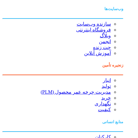
وب‌سایت‌ها
سازنده وب‌سایت
فروشگاه اینترنتی
وبلاگ
انجمن
چت زنده
آموزش آنلاین
زنجیره تأمین
انبار
تولید
مدیریت چرخه عمر محصول (PLM)
خرید
نگهداری
کیفیت
منابع انسانی
کارکنان