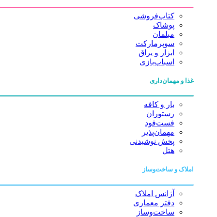
کتاب‌فروشی
پوشاک
مبلمان
سوپرمارکت
ابزار و یراق
اسباب‌بازی
غذا و مهمان‌داری
بار و کافه
رستوران
فست‌فود
مهمان‌پذیر
پخش نوشیدنی
هتل
املاک و ساخت‌وساز
آژانس املاک
دفتر معماری
ساخت‌وساز