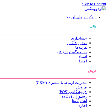
Skip to Content
اپلیکیشن‌های اودوو
مالی
حسابداری
صدور فاکتور
هزینه‌ها
صفحه‌گسترده (BI)
اسناد
امضا
فروش
مدیریت ارتباط با مشتری (CRM)
فروش
فروشگاهی (POS)
رستوران (POS)
اشتراک‌ها
اجاره