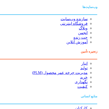
وب‌سایت‌ها
سازنده وب‌سایت
فروشگاه اینترنتی
وبلاگ
انجمن
چت زنده
آموزش آنلاین
زنجیره تأمین
انبار
تولید
مدیریت چرخه عمر محصول (PLM)
خرید
نگهداری
کیفیت
منابع انسانی
کارکنان