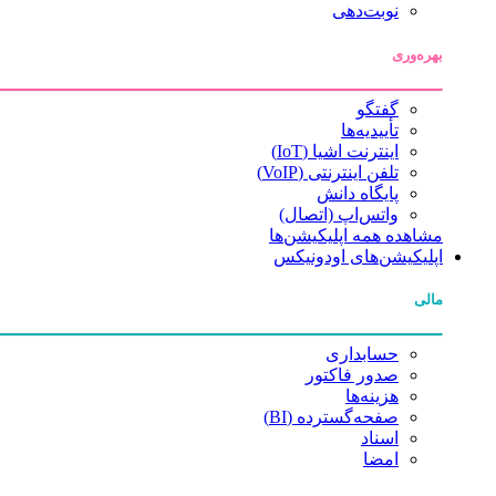
نوبت‌دهی
بهره‌وری
گفتگو
تأییدیه‌ها
اینترنت اشیا (IoT)
تلفن اینترنتی (VoIP)
پایگاه دانش
واتس‌اپ (اتصال)
مشاهده همه اپلیکیشن‌ها
اپلیکیشن‌های اودونیکس
مالی
حسابداری
صدور فاکتور
هزینه‌ها
صفحه‌گسترده (BI)
اسناد
امضا