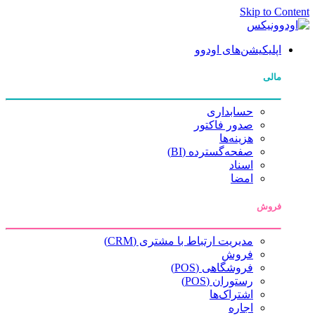
Skip to Content
اپلیکیشن‌های اودوو
مالی
حسابداری
صدور فاکتور
هزینه‌ها
صفحه‌گسترده (BI)
اسناد
امضا
فروش
مدیریت ارتباط با مشتری (CRM)
فروش
فروشگاهی (POS)
رستوران (POS)
اشتراک‌ها
اجاره