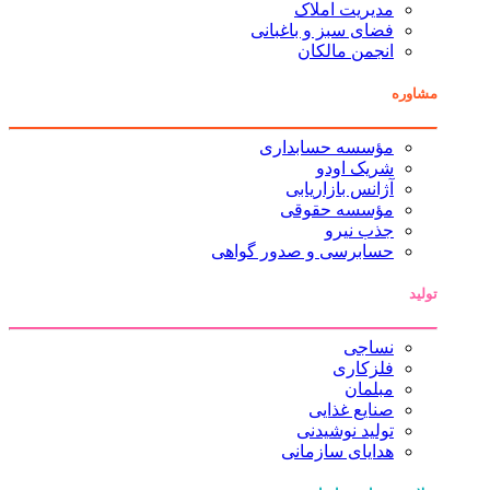
مدیریت املاک
فضای سبز و باغبانی
انجمن مالکان
مشاوره
مؤسسه حسابداری
شریک اودو
آژانس بازاریابی
مؤسسه حقوقی
جذب نیرو
حسابرسی و صدور گواهی
تولید
نساجی
فلزکاری
مبلمان
صنایع غذایی
تولید نوشیدنی
هدایای سازمانی