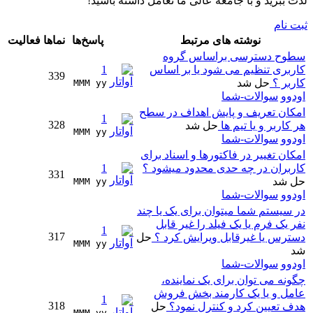
لذت ببرید و با جامعه عالی ما تعامل داشته باشید!
ثبت نام
نوشته های مرتبط
پاسخ‌ها
نماها
فعالیت
سطوح دسترسی براساس گروه
کاربری تنظیم می شود یا بر اساس
1
339
کاربر ؟
حل شد
MMM yy 
اودوو
سوالات-شما
امکان تعریف و پایش اهداف در سطح
1
328
هر کاربر و یا تیم ها
حل شد
MMM yy 
اودوو
سوالات-شما
امکان تغییر در فاکتورها و اسناد برای
کاربران در چه حدی محدود میشود ؟
1
331
حل شد
MMM yy 
اودوو
سوالات-شما
در سیستم شما میتوان برای یک یا چند
نفر یک فرم یا یک فیلد را غیر قابل
1
317
دسترس یا غیرقابل ویرایش کرد ؟
حل
MMM yy 
شد
اودوو
سوالات-شما
چگونه می توان برای یک نماینده،
عامل و یا یک کارمند بخش فروش
1
318
هدف تعیین کرد و کنترل نمود؟
حل
MMM yy 