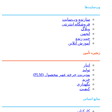
وب‌سایت‌ها
سازنده وب‌سایت
فروشگاه اینترنتی
وبلاگ
انجمن
چت زنده
آموزش آنلاین
زنجیره تأمین
انبار
تولید
مدیریت چرخه عمر محصول (PLM)
خرید
نگهداری
کیفیت
منابع انسانی
کارکنان