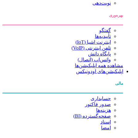
نوبت‌دهی
بهره‌وری
گفتگو
تأییدیه‌ها
اینترنت اشیا (IoT)
تلفن اینترنتی (VoIP)
پایگاه دانش
واتس‌اپ (اتصال)
مشاهده همه اپلیکیشن‌ها
اپلیکیشن‌های اودونیکس
مالی
حسابداری
صدور فاکتور
هزینه‌ها
صفحه‌گسترده (BI)
اسناد
امضا