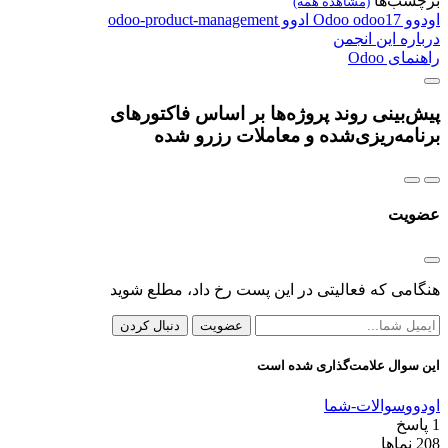
برچسب‌ها
(مشاهده همه)
اودوو
odoo17
Odoo
ادوو
odoo-product-management
درباره این انجمن
راهنمای Odoo
پیش‌بینی روند پروژه‌ها بر اساس فاکتورهای
برنامه‌ریزی‌شده و معاملات رزرو شده
عضویت
هنگامی که فعالیتی در این پست رخ داد، مطلع شوید
عضویت
دنبال کردن
این سوال علامت‌گذاری شده است
اودوو
سوالات-شما
1
پاسخ
208
نماها