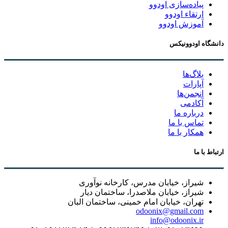
پیاده‌سازی اودوو
ارتقاء اودوو
آموزش اودوو
دانشگاه اودوونیکس
بلاگ‌ها
آپارات
انجمن‌ها
آکادمی
درباره ما
تماس با ما
همکار با ما
ارتباط با ما
شیراز، خیابان مدرس، کارخانه نوآوری
شیراز، خیابان ملاصدرا، ساختمان دیار
تهران، خیابان امام خمینی، ساختمان البان
odoonix@gmail.com
info@odoonix.ir