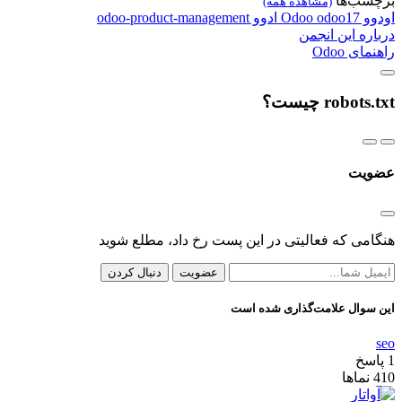
برچسب‌ها
(مشاهده همه)
اودوو
odoo17
Odoo
ادوو
odoo-product-management
درباره این انجمن
راهنمای Odoo
robots.txt چیست؟
عضویت
هنگامی که فعالیتی در این پست رخ داد، مطلع شوید
عضویت
دنبال کردن
این سوال علامت‌گذاری شده است
seo
1
پاسخ
410
نماها