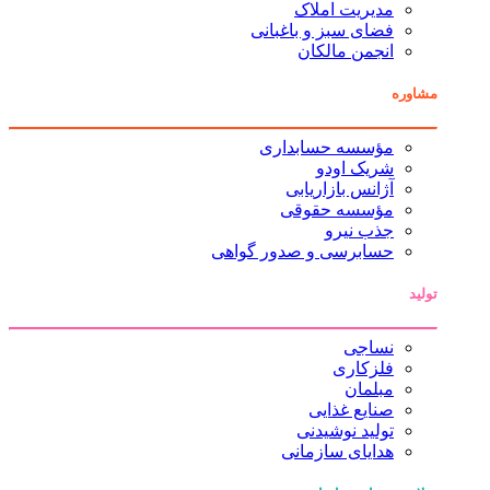
مدیریت املاک
فضای سبز و باغبانی
انجمن مالکان
مشاوره
مؤسسه حسابداری
شریک اودو
آژانس بازاریابی
مؤسسه حقوقی
جذب نیرو
حسابرسی و صدور گواهی
تولید
نساجی
فلزکاری
مبلمان
صنایع غذایی
تولید نوشیدنی
هدایای سازمانی