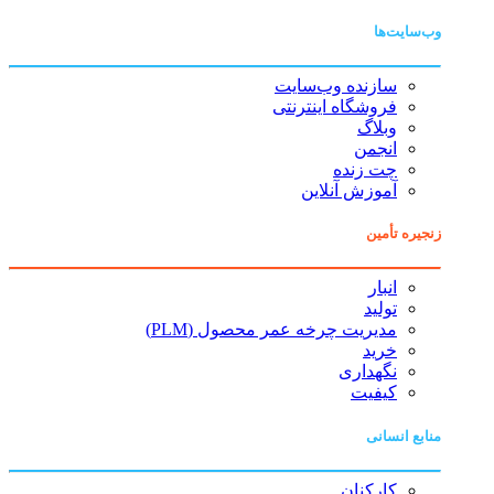
وب‌سایت‌ها
سازنده وب‌سایت
فروشگاه اینترنتی
وبلاگ
انجمن
چت زنده
آموزش آنلاین
زنجیره تأمین
انبار
تولید
مدیریت چرخه عمر محصول (PLM)
خرید
نگهداری
کیفیت
منابع انسانی
کارکنان