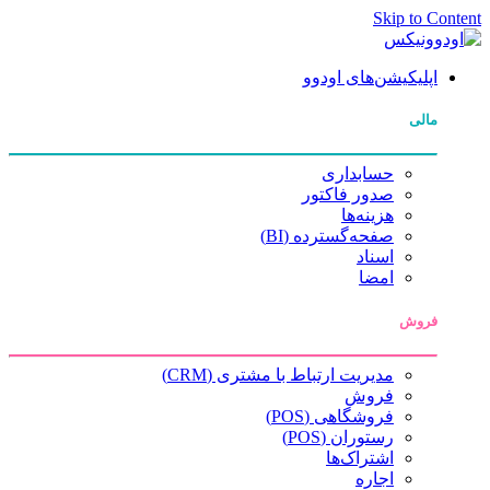
Skip to Content
اپلیکیشن‌های اودوو
مالی
حسابداری
صدور فاکتور
هزینه‌ها
صفحه‌گسترده (BI)
اسناد
امضا
فروش
مدیریت ارتباط با مشتری (CRM)
فروش
فروشگاهی (POS)
رستوران (POS)
اشتراک‌ها
اجاره