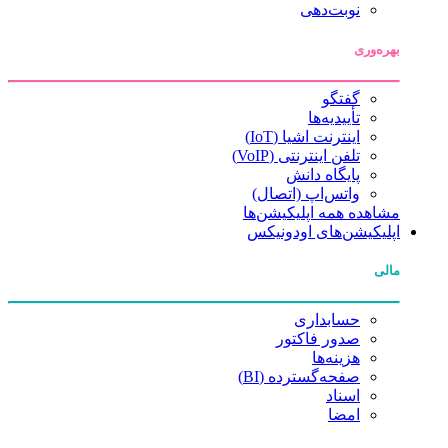
نوبت‌دهی
بهره‌وری
گفتگو
تأییدیه‌ها
اینترنت اشیا (IoT)
تلفن اینترنتی (VoIP)
پایگاه دانش
واتس‌اپ (اتصال)
مشاهده همه اپلیکیشن‌ها
اپلیکیشن‌های اودونیکس
مالی
حسابداری
صدور فاکتور
هزینه‌ها
صفحه‌گسترده (BI)
اسناد
امضا