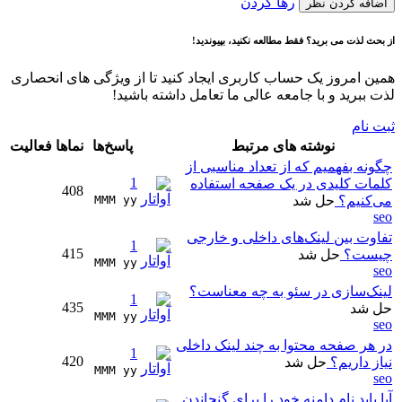
رها کردن
اضافه کردن نظر
از بحث لذت می برید؟ فقط مطالعه نکنید، بپیوندید!
همین امروز یک حساب کاربری ایجاد کنید تا از ویژگی های انحصاری
لذت ببرید و با جامعه عالی ما تعامل داشته باشید!
ثبت نام
نوشته های مرتبط
پاسخ‌ها
نماها
فعالیت
چگونه بفهمیم که از تعداد مناسبی از
1
کلمات کلیدی در یک صفحه استفاده
408
می‌کنیم؟
حل شد
MMM yy 
seo
تفاوت بین لینک‌های داخلی و خارجی
1
415
چیست؟
حل شد
MMM yy 
seo
لینک‌سازی در سئو به چه معناست؟
1
435
حل شد
MMM yy 
seo
در هر صفحه محتوا به چند لینک داخلی
1
420
نیاز داریم؟
حل شد
MMM yy 
seo
آیا باید نام دامنه خود را برای گنجاندن